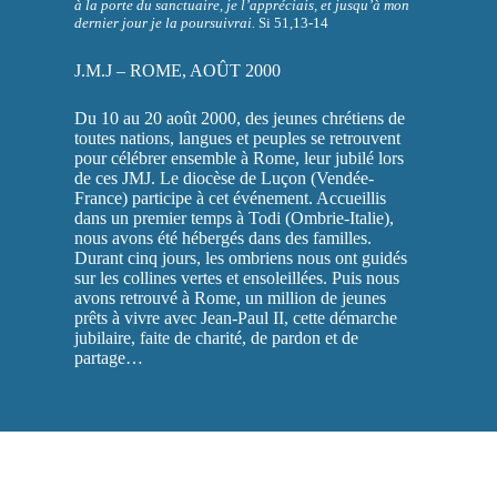
à la porte du sanctuaire, je l’appréciais, et jusqu’à mon
dernier jour je la poursuivrai.
Si 51,13-14
J.M.J – ROME, AOÛT 2000
Du 10 au 20 août 2000, des jeunes chrétiens de
toutes nations, langues et peuples se retrouvent
pour célébrer ensemble à Rome, leur jubilé lors
de ces JMJ. Le diocèse de Luçon (Vendée-
France) participe à cet événement. Accueillis
dans un premier temps à Todi (Ombrie-Italie),
nous avons été hébergés dans des familles.
Durant cinq jours, les ombriens nous ont guidés
sur les collines vertes et ensoleillées. Puis nous
avons retrouvé à Rome, un million de jeunes
prêts à vivre avec Jean-Paul II, cette démarche
jubilaire, faite de charité, de pardon et de
partage…