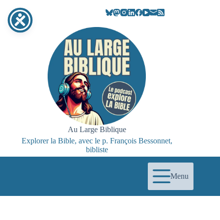
Passer
au
contenu
Au Large Biblique
Explorer la Bible, avec le p. François Bessonnet,
bibliste
Menu