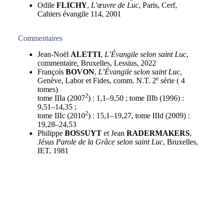
Odile
FLICHY
,
L’œuvre de Luc
, Paris, Cerf,
Cahiers évangile 114, 2001
Commentaires
Jean-Noël
ALETTI
,
L’Évangile selon saint Luc
,
commentaire, Bruxelles, Lessius, 2022
François
BOVON
,
L’Évangile selon saint Luc
,
e
Genève, Labor et Fides, comm. N.T. 2
série ( 4
tomes)
2
tome IIIa (2007
) : 1,1–9,50 ; tome IIIb (1996) :
9,51–14,35 ;
2
tome IIIc (2010
) : 15,1–19,27, tome IIId (2009) :
19,28–24,53
Philippe
BOSSUYT
et Jean
RADERMAKERS
,
Jésus Parole de la Grâce selon saint Luc
, Bruxelles,
IET, 1981