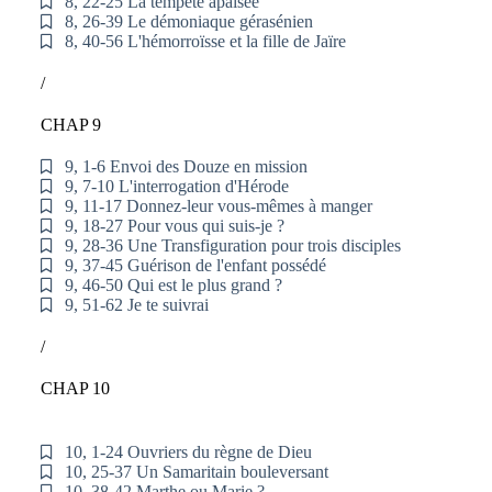
8, 22-25 La tempête apaisée
8, 26-39 Le démoniaque gérasénien
8, 40-56 L'hémorroïsse et la fille de Jaïre
/
CHAP 9
9, 1-6 Envoi des Douze en mission
9, 7-10 L'interrogation d'Hérode
9, 11-17 Donnez-leur vous-mêmes à manger
9, 18-27 Pour vous qui suis-je ?
9, 28-36 Une Transfiguration pour trois disciples
9, 37-45 Guérison de l'enfant possédé
9, 46-50 Qui est le plus grand ?
9, 51-62 Je te suivrai
/
CHAP 10
10, 1-24 Ouvriers du règne de Dieu
10, 25-37 Un Samaritain bouleversant
10, 38-42 Marthe ou Marie ?