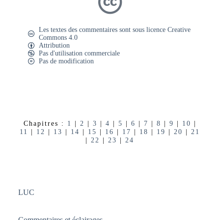
Les textes des commentaires sont sous licence Creative
Commons 4.0
Attribution
Pas d'utilisation commerciale
Pas de modification
Chapitres :
1
|
2
|
3
|
4
|
5
|
6
|
7
|
8
|
9
|
10
|
11
|
12
|
13
|
14
|
15
|
16
|
17
|
18
|
19
|
20
|
21
|
22
|
23
|
24
LUC
Commentaires et éclairages