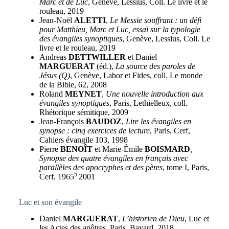
Marc et de Luc
, Genève, Lessius, Coll. Le livre et le
rouleau, 2019
Jean-Noël
ALETTI
,
Le Messie souffrant : un défi
pour Matthieu, Marc et Luc, essai sur la typologie
des évangiles synoptiques
, Genève, Lessius, Coll. Le
livre et le rouleau, 2019
Andreas
DETTWILLER
et Daniel
MARGUERAT
(éd.),
La source des paroles de
Jésus (Q)
, Genève, Labor et Fides, coll. Le monde
de la Bible, 62, 2008
Roland
MEYNET
,
Une nouvelle introduction aux
évangiles synoptiques
, Paris, Lethielleux, coll.
Rhétorique sémitique, 2009
Jean-François
BAUDOZ
,
Lire les évangiles en
synopse : cinq exercices de lecture
, Paris, Cerf,
Cahiers évangile 103, 1998
Pierre
BENOÎT
et Marie-Émile
BOISMARD
,
Synopse des quatre évangiles en français avec
parallèles des apocryphes et des pères
, tome I, Paris,
5
Cerf, 1965
2001
Luc et son évangile
Daniel
MARGUERAT
,
L’historien de Dieu
, Luc et
les Actes des apôtres, Paris, Bayard, 2018