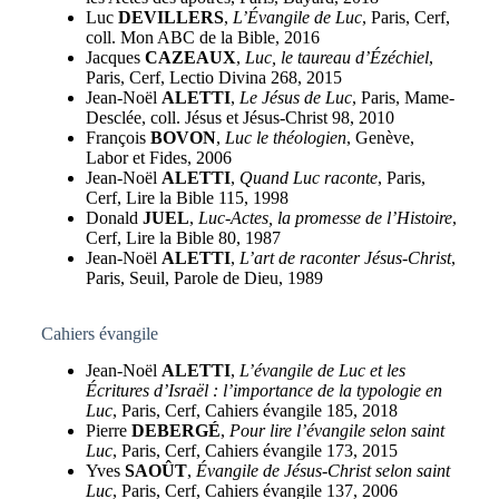
Luc
DEVILLERS
,
L’Évangile de Luc
, Paris, Cerf,
coll. Mon ABC de la Bible, 2016
Jacques
CAZEAUX
,
Luc, le taureau d’Ézéchiel
,
Paris, Cerf, Lectio Divina 268, 2015
Jean-Noël
ALETTI
,
Le Jésus de Luc
, Paris, Mame-
Desclée, coll. Jésus et Jésus-Christ 98, 2010
François
BOVON
,
Luc le théologien
, Genève,
Labor et Fides, 2006
Jean-Noël
ALETTI
,
Quand Luc raconte
, Paris,
Cerf, Lire la Bible 115, 1998
Donald
JUEL
,
Luc-Actes, la promesse de l’Histoire
,
Cerf, Lire la Bible 80, 1987
Jean-Noël
ALETTI
,
L’art de raconter Jésus-Christ
,
Paris, Seuil, Parole de Dieu, 1989
Cahiers évangile
Jean-Noël
ALETTI
,
L’évangile de Luc et les
Écritures d’Israël : l’importance de la typologie en
Luc
, Paris, Cerf, Cahiers évangile 185, 2018
Pierre
DEBERGÉ
,
Pour lire l’évangile selon saint
Luc
, Paris, Cerf, Cahiers évangile 173, 2015
Yves
SAOÛT
,
Évangile de Jésus-Christ selon saint
Luc
, Paris, Cerf, Cahiers évangile 137, 2006