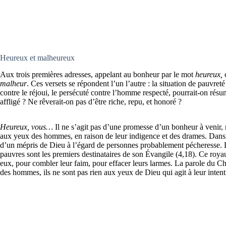
Heureux et malheureux
Aux trois premières adresses, appelant au bonheur par le mot
heureux,
c
malheur
. Ces versets se répondent l’un l’autre : la situation de pauvreté
contre le réjoui, le persécuté contre l’homme respecté, pourrait-on résu
affligé ? Ne rêverait-on pas d’être riche, repu, et honoré ?
Heureux, vous
…
Il ne s’agit pas d’une promesse d’un bonheur à venir, m
aux yeux des hommes, en raison de leur indigence et des drames. Dans c
d’un mépris de Dieu à l’égard de personnes probablement pécheresse. Le
pauvres sont les premiers destinataires de son Évangile (4,18). Ce roya
eux, pour combler leur faim, pour effacer leurs larmes. La parole du Chr
des hommes, ils ne sont pas rien aux yeux de Dieu qui agit à leur intent