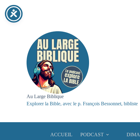
Passer
au
contenu
Au Large Biblique
Explorer la Bible, avec le p. François Bessonnet, bibliste
ACCUEIL
PODCAST
DIMA