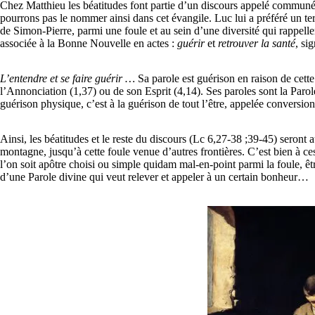
Chez Matthieu les béatitudes font partie d’un discours appelé commun
pourrons pas le nommer ainsi dans cet évangile. Luc lui a préféré un terrai
de Simon-Pierre, parmi une foule et au sein d’une diversité qui rappeller
associée à la Bonne Nouvelle en actes :
guérir
et
retrouver la santé
, si
L’entendre et se faire guérir
…
Sa parole est guérison en raison de cett
l’Annonciation (1,37) ou de son Esprit (4,14). Ses paroles sont la Parole
guérison physique, c’est à la guérison de tout l’être, appelée conversion
Ainsi, les béatitudes et le reste du discours (Lc 6,27-38 ;39-45) seront 
montagne, jusqu’à cette foule venue d’autres frontières. C’est bien à ce
l’on soit apôtre choisi ou simple quidam mal-en-point parmi la foule, êtr
d’une Parole divine qui veut relever et appeler à un certain bonheur…