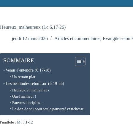
Heureux, malheureux (Lc 6,17-26)
jeudi 12 mars 2026
Articles et commentaires
,
Evangile selon 
SOMMAIRE
Venus l’entendre (6,17-18)
Un terrain plat
Les béatitudes selon Luc (6,19-26)
Heureux et malheureux
Quel malheur !
Pauvres disciples…
Le don de soi pour seule pauvreté et richesse
Parallèle :
Mt 5,1-12