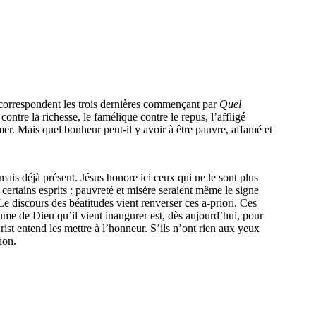
orrespondent les trois dernières commençant par
Quel
 contre la richesse, le famélique contre le repus, l’affligé
mer. Mais quel bonheur peut-il y avoir à être pauvre, affamé et
ais déjà présent. Jésus honore ici ceux qui ne le sont plus
ertains esprits : pauvreté et misère seraient même le signe
 discours des béatitudes vient renverser ces a-priori. Ces
ume de Dieu qu’il vient inaugurer est, dès aujourd’hui, pour
ist entend les mettre à l’honneur. S’ils n’ont rien aux yeux
ion.