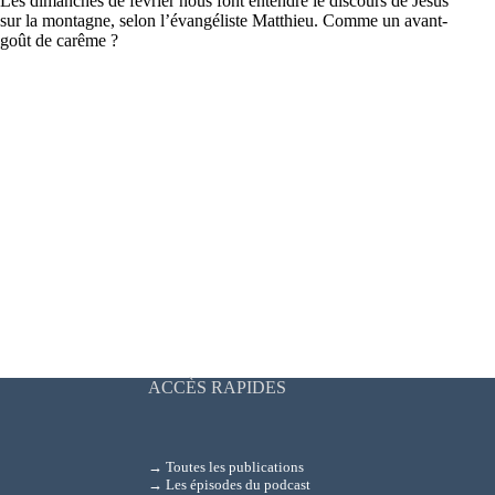
Les dimanches de février nous font entendre le discours de Jésus
sur la montagne, selon l’évangéliste Matthieu. Comme un avant-
goût de carême ?
ACCÈS RAPIDES
→ Toutes les publications
→ Les épisodes du podcast