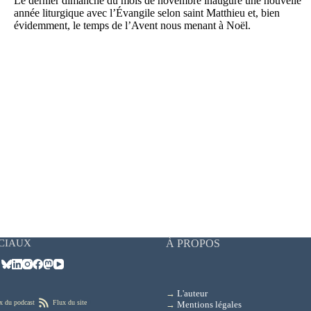
Le dernier dimanche du mois de novembre inaugure une nouvelle
année liturgique avec l’Évangile selon saint Matthieu et, bien
évidemment, le temps de l’Avent nous menant à Noël.
CIAUX
À PROPOS
→
L'auteur
x du podcast
Flux du site
→
Mentions légales