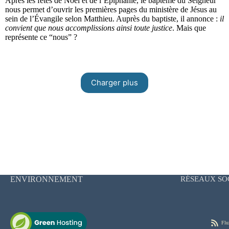
Après les fêtes de Noël et de l’Épiphanie, le baptême du Seigneur
nous permet d’ouvrir les premières pages du ministère de Jésus au
sein de l’Évangile selon Matthieu. Auprès du baptiste, il annonce :
il
convient que nous accomplissions ainsi toute justice
. Mais que
représente ce “nous” ?
Charger plus
ENVIRONNEMENT
RÉSEAUX SO
Flu