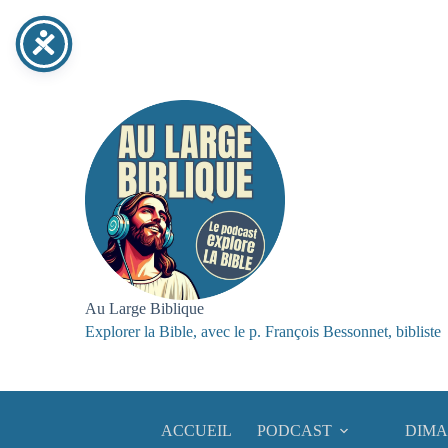
Passer
au
contenu
Au Large Biblique
Explorer la Bible, avec le p. François Bessonnet, bibliste
ACCUEIL
PODCAST
DIMA