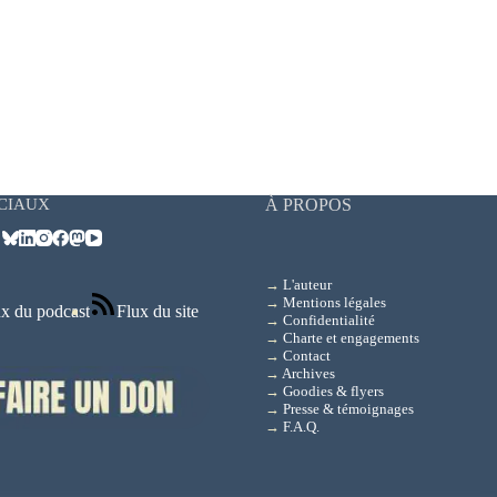
CIAUX
À PROPOS
→
L'auteur
→
Mentions légales
x du podcast
Flux du site
→
Confidentialité
→
Charte et engagements
→
Contact
→
Archives
→
Goodies & flyers
→
Presse & témoignages
→
F.A.Q.