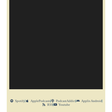
Spotify
ApplePodcasts
PodcastAddict
Applis Android
RSS
Youtube