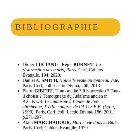
BIBLIOGRAPHIE
Didier
LUCIANI
et Régis
BURNET
,
La
résurrection des morts, Paris
, Cerf, Cahiers
Évangile, 194, 2020.
Daniel A.
SMITH
,
Nouvelle visite au tombeau vide
,
Paris, Cerf, coll. Lectio Divina, 260, 2013.
Pierre
GIBERT
, “Immortalité ? Résurrection ? Faut-
il choisir ? Témoignage du Judaïsme ancien in
A.C.F.E.B,
Le Judaïsme à l’aube de l’ère
chrétienne, XVIIIe congrès de l’A.C.F.E.B. (Lyon,
1999)
, Paris, Cerf, coll. Lectio Divina, 186, 2001,
p.271-297.
Alain
MARCHADOUR
,
Mort et vie dans la Bible
,
Paris, Cerf, Cahiers Évangile, 1979