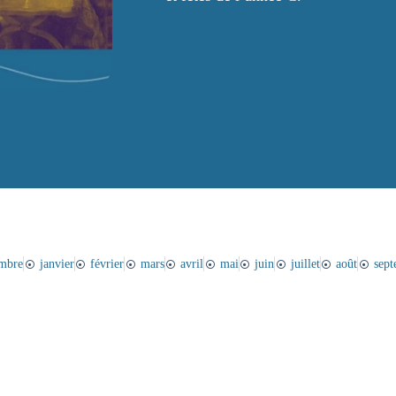
mbre
janvier
février
mars
avril
mai
juin
juillet
août
sep