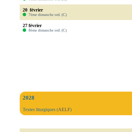
20 février
7ème dimanche ord. (C)
27 février
8ème dimanche ord. (C)
2028
Textes liturgiques (
AELF
)