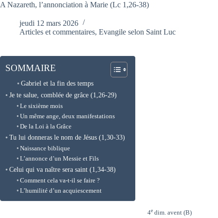
A Nazareth, l’annonciation à Marie (Lc 1,26-38)
jeudi 12 mars 2026
Articles et commentaires
,
Evangile selon Saint Luc
SOMMAIRE
Gabriel et la fin des temps
Je te salue, comblée de grâce (1,26-29)
Le sixième mois
Un même ange, deux manifestations
De la Loi à la Grâce
Tu lui donneras le nom de Jésus (1,30-33)
Naissance biblique
L’annonce d’un Messie et Fils
Celui qui va naître sera saint (1,34-38)
Comment cela va-t-il se faire ?
L’humilité d’un acquiescement
e
4
dim. avent (B)