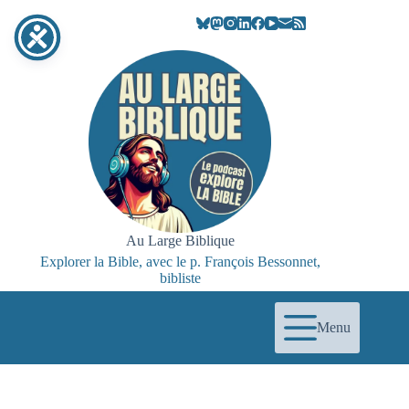
Passer
au
contenu
Au Large Biblique
Explorer la Bible, avec le p. François Bessonnet,
bibliste
Menu