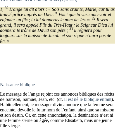
30
1,
L’ange lui dit alors : « Sois sans crainte, Marie, car tu as
31
trouvé grâce auprès de Dieu.
Voici que tu vas concevoir et
32
enfanter un fils ; tu lui donneras le nom de Jésus.
Il sera
grand, il sera appelé Fils du Très-Haut ; le Seigneur Dieu lui
33
donnera le trône de David son père ;
il régnera pour
toujours sur la maison de Jacob, et son règne n’aura pas de
fin. »
Naissance biblique
Le message de l’ange rejoint ces annonces bibliques des récits
de Samson, Samuel, Jean, etc. (cf.
Il est né le biblique enfant
).
Habituellement, le messager divin annonce que la femme sera
enceinte, dévoile le futur nom de l’enfant, ainsi que sa mission
et son destin. Or, en cette annonciation, la destinatrice n’est ni
une femme stérile ou âgée, comme Élisabeth, mais une jeune
fille vierge.