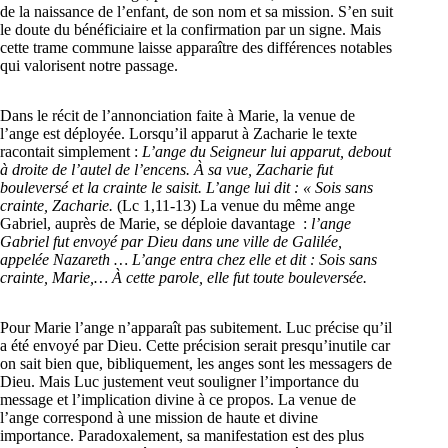
de la naissance de l’enfant, de son nom et sa mission. S’en suit
le doute du bénéficiaire et la confirmation par un signe. Mais
cette trame commune laisse apparaître des différences notables
qui valorisent notre passage.
Dans le récit de l’annonciation faite à Marie, la venue de
l’ange est déployée. Lorsqu’il apparut à Zacharie le texte
racontait simplement :
L’ange du Seigneur lui apparut, debout
à droite de l’autel de l’encens. À sa vue, Zacharie fut
bouleversé et la crainte le saisit. L’ange lui dit : « Sois sans
crainte, Zacharie.
(Lc 1,11-13)
La venue du même ange
Gabriel, auprès de Marie, se déploie davantage :
l’ange
Gabriel fut envoyé par Dieu dans une ville de Galilée,
appelée Nazareth … L’ange entra chez elle et dit : Sois sans
crainte, Marie,…
À cette parole, elle fut toute bouleversée.
Pour Marie l’ange n’apparaît pas subitement. Luc précise qu’il
a été envoyé par Dieu. Cette précision serait presqu’inutile car
on sait bien que, bibliquement, les anges sont les messagers de
Dieu. Mais Luc justement veut souligner l’importance du
message et l’implication divine à ce propos. La venue de
l’ange correspond à une mission de haute et divine
importance. Paradoxalement, sa manifestation est des plus