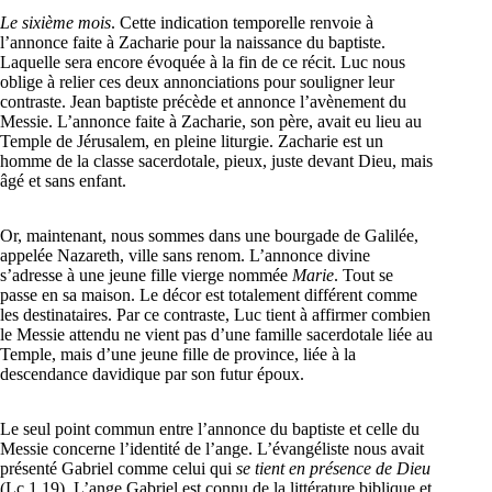
Le sixième mois
. Cette indication temporelle renvoie à
l’annonce faite à Zacharie pour la naissance du baptiste.
Laquelle sera encore évoquée à la fin de ce récit. Luc nous
oblige à relier ces deux annonciations pour souligner leur
contraste. Jean baptiste précède et annonce l’avènement du
Messie. L’annonce faite à Zacharie, son père, avait eu lieu au
Temple de Jérusalem, en pleine liturgie. Zacharie est un
homme de la classe sacerdotale, pieux, juste devant Dieu, mais
âgé et sans enfant.
Or, maintenant, nous sommes dans une bourgade de Galilée,
appelée Nazareth, ville sans renom. L’annonce divine
s’adresse à une jeune fille vierge nommée
Marie
. Tout se
passe en sa maison. Le décor est totalement différent comme
les destinataires. Par ce contraste, Luc tient à affirmer combien
le Messie attendu ne vient pas d’une famille sacerdotale liée au
Temple, mais d’une jeune fille de province, liée à la
descendance davidique par son futur époux.
Le seul point commun entre l’annonce du baptiste et celle du
Messie concerne l’identité de l’ange. L’évangéliste nous avait
présenté Gabriel comme celui qui
se tient en présence de Dieu
(Lc 1,19). L’ange Gabriel est connu de la littérature biblique et