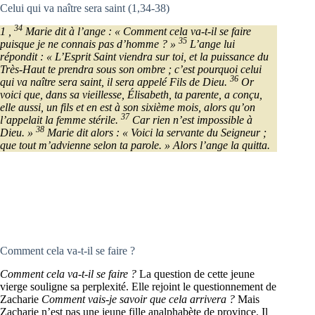
Celui qui va naître sera saint (1,34-38)
34
1 ,
Marie dit à l’ange : « Comment cela va-t-il se faire
35
puisque je ne connais pas d’homme ? »
L’ange lui
répondit : « L’Esprit Saint viendra sur toi, et la puissance du
Très-Haut te prendra sous son ombre ; c’est pourquoi celui
36
qui va naître sera saint, il sera appelé Fils de Dieu.
Or
voici que, dans sa vieillesse, Élisabeth, ta parente, a conçu,
elle aussi, un fils et en est à son sixième mois, alors qu’on
37
l’appelait la femme stérile.
Car rien n’est impossible à
38
Dieu. »
Marie dit alors : « Voici la servante du Seigneur ;
que tout m’advienne selon ta parole. » Alors l’ange la quitta.
Comment cela va-t-il se faire ?
Comment cela va-t-il se faire ?
La question de cette jeune
vierge souligne sa perplexité. Elle rejoint le questionnement de
Zacharie
Comment vais-je savoir que cela arrivera ?
Mais
Zacharie n’est pas une jeune fille analphabète de province. Il