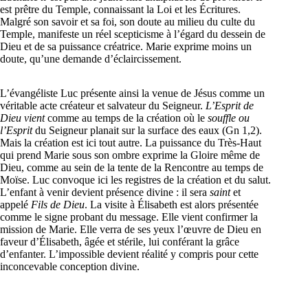
est prêtre du Temple, connaissant la Loi et les Écritures.
Malgré son savoir et sa foi, son doute au milieu du culte du
Temple, manifeste un réel scepticisme à l’égard du dessein de
Dieu et de sa puissance créatrice. Marie exprime moins un
doute, qu’une demande d’éclaircissement.
L’évangéliste Luc présente ainsi la venue de Jésus comme un
véritable acte créateur et salvateur du Seigneur.
L’Esprit de
Dieu vient
comme au temps de la création où le
souffle ou
l’Esprit
du Seigneur planait sur la surface des eaux (Gn 1,2).
Mais la création est ici tout autre. La puissance du Très-Haut
qui prend Marie sous son ombre exprime la Gloire même de
Dieu, comme au sein de la tente de la Rencontre au temps de
Moïse. Luc convoque ici les registres de la création et du salut.
L’enfant à venir devient présence divine : il sera
saint
et
appelé
Fils de Dieu
. La visite à Élisabeth est alors présentée
comme le signe probant du message. Elle vient confirmer la
mission de Marie. Elle verra de ses yeux l’œuvre de Dieu en
faveur d’Élisabeth, âgée et stérile, lui conférant la grâce
d’enfanter. L’impossible devient réalité y compris pour cette
inconcevable conception divine.