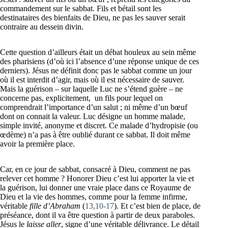
commandement sur le sabbat. Fils et bétail sont les
destinataires des bienfaits de Dieu, ne pas les sauver serait
contraire au dessein divin.
Cette question d’ailleurs était un débat houleux au sein même
des pharisiens (d’où ici l’absence d’une réponse unique de ces
derniers). Jésus ne définit donc pas le sabbat comme un jour
où il est interdit d’agir, mais où il est nécessaire de sauver.
Mais la guérison – sur laquelle Luc ne s’étend guère – ne
concerne pas, explicitement, un fils pour lequel on
comprendrait l’importance d’un salut ; ni même d’un bœuf
dont on connait la valeur. Luc désigne un homme malade,
simple invité, anonyme et discret. Ce malade d’hydropisie (ou
œdème) n’a pas à être oublié durant ce sabbat. Il doit même
avoir la première place.
Car, en ce jour de sabbat, consacré à Dieu, comment ne pas
relever cet homme ? Honorer Dieu c’est lui apporter la vie et
la guérison, lui donner une vraie place dans ce Royaume de
Dieu et la vie des hommes, comme pour la femme infirme,
véritable
fille d’Abraham
(
13,10-17
). Et c’est bien de place, de
préséance, dont il va être question à partir de deux paraboles.
Jésus le
laisse aller
, signe d’une véritable délivrance. Le détail