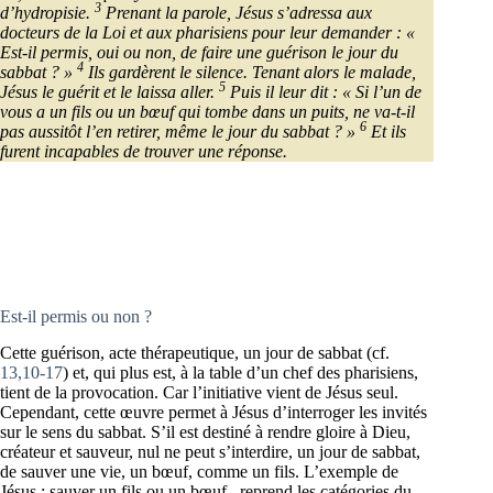
3
d’hydropisie.
Prenant la parole, Jésus s’adressa aux
docteurs de la Loi et aux pharisiens pour leur demander : «
Est-il permis, oui ou non, de faire une guérison le jour du
4
sabbat ? »
Ils gardèrent le silence. Tenant alors le malade,
5
Jésus le guérit et le laissa aller.
Puis il leur dit : « Si l’un de
vous a un fils ou un bœuf qui tombe dans un puits, ne va-t-il
6
pas aussitôt l’en retirer, même le jour du sabbat ? »
Et ils
furent incapables de trouver une réponse.
Est-il permis ou non ?
Cette guérison, acte thérapeutique, un jour de sabbat (cf.
13,10-17
) et, qui plus est, à la table d’un chef des pharisiens,
tient de la provocation. Car l’initiative vient de Jésus seul.
Cependant, cette œuvre permet à Jésus d’interroger les invités
sur le sens du sabbat. S’il est destiné à rendre gloire à Dieu,
créateur et sauveur, nul ne peut s’interdire, un jour de sabbat,
de sauver une vie, un bœuf, comme un fils. L’exemple de
Jésus : sauver un fils ou un bœuf , reprend les catégories du