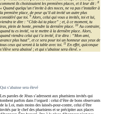
8
comment ils choisissaient les premières places, et il leur dit :
« Quand quelqu’un t’invite à des noces, ne va pas t’installer à
la première place, de peur qu’il ait invité un autre plus
9
considéré que toi.
Alors, celui qui vous a invités, toi et lui,
viendra te dire : “Cède-lui ta place” ; et, à ce moment, tu
10
iras, plein de honte, prendre la dernière place.
Au contraire,
quand tu es invité, va te mettre à la dernière place. Alors,
quand viendra celui qui t’a invité, il te dira : “Mon ami,
avance plus haut”, et ce sera pour toi un honneur aux yeux de
11
tous ceux qui seront à la table avec toi.
En effet, quiconque
s’élève sera abaissé ; et qui s’abaisse sera élevé. »
Qui s’abaisse sera élevé
Les paroles de Jésus s’adressent aux pharisiens invités qui
tombent parfois dans l’orgueil : celui d’être de bons observants
de la Loi, mais moins des laissés-pour-contre, celui d’être
invités par le chef des pharisiens et se précipiter aux places