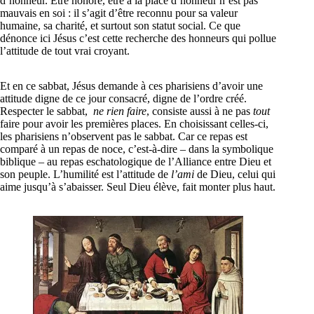
d’honneur. Être honoré, être à la place d’honneur n’est pas
mauvais en soi : il s’agit d’être reconnu pour sa valeur
humaine, sa charité, et surtout son statut social. Ce que
dénonce ici Jésus c’est cette recherche des honneurs qui pollue
l’attitude de tout vrai croyant.
Et en ce sabbat, Jésus demande à ces pharisiens d’avoir une
attitude digne de ce jour consacré, digne de l’ordre créé.
Respecter le sabbat,
ne rien faire
, consiste aussi à ne pas
tout
faire pour avoir les premières places. En choisissant celles-ci,
les pharisiens n’observent pas le sabbat. Car ce repas est
comparé à un repas de noce, c’est-à-dire – dans la symbolique
biblique – au repas eschatologique de l’Alliance entre Dieu et
son peuple. L’humilité est l’attitude de
l’ami
de Dieu, celui qui
aime jusqu’à s’abaisser. Seul Dieu élève, fait monter plus haut.