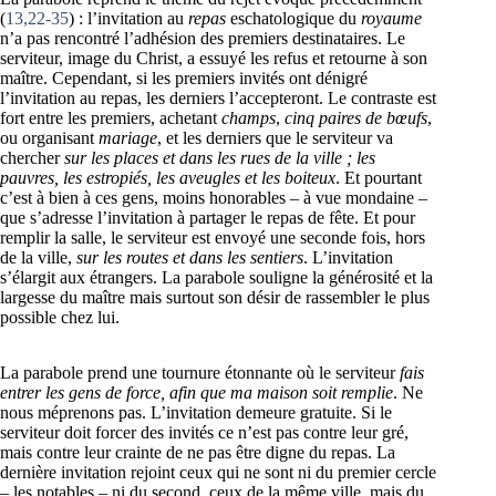
(
13,22-35
) : l’invitation au
repas
eschatologique du
royaume
n’a pas rencontré l’adhésion des premiers destinataires. Le
serviteur, image du Christ, a essuyé les refus et retourne à son
maître. Cependant, si les premiers invités ont dénigré
l’invitation au repas, les derniers l’accepteront. Le contraste est
fort entre les premiers, achetant
champs
,
cinq paires de bœufs
,
ou organisant
mariage
, et les derniers que le serviteur va
chercher
sur les places et dans les rues de la ville ; les
pauvres, les estropiés, les aveugles et les boiteux
. Et pourtant
c’est à bien à ces gens, moins honorables – à vue mondaine –
que s’adresse l’invitation à partager le repas de fête. Et pour
remplir la salle, le serviteur est envoyé une seconde fois, hors
de la ville,
sur les routes et dans les sentiers
. L’invitation
s’élargit aux étrangers. La parabole souligne la générosité et la
largesse du maître mais surtout son désir de rassembler le plus
possible chez lui.
La parabole prend une tournure étonnante où le serviteur
fais
entrer les gens de force, afin que ma maison soit remplie
. Ne
nous méprenons pas. L’invitation demeure gratuite. Si le
serviteur doit forcer des invités ce n’est pas contre leur gré,
mais contre leur crainte de ne pas être digne du repas. La
dernière invitation rejoint ceux qui ne sont ni du premier cercle
– les notables – ni du second, ceux de la même ville, mais du