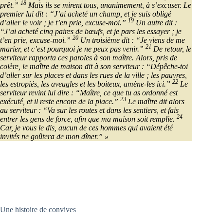
18
prêt.”
Mais ils se mirent tous, unanimement, à s’excuser. Le
premier lui dit : “J’ai acheté un champ, et je suis obligé
19
d’aller le voir ; je t’en prie, excuse-moi.”
Un autre dit :
“J’ai acheté cinq paires de bœufs, et je pars les essayer ; je
20
t’en prie, excuse-moi.”
Un troisième dit : “Je viens de me
21
marier, et c’est pourquoi je ne peux pas venir.”
De retour, le
serviteur rapporta ces paroles à son maître. Alors, pris de
colère, le maître de maison dit à son serviteur : “Dépêche-toi
d’aller sur les places et dans les rues de la ville ; les pauvres,
22
les estropiés, les aveugles et les boiteux, amène-les ici.”
Le
serviteur revint lui dire : “Maître, ce que tu as ordonné est
23
exécuté, et il reste encore de la place.”
Le maître dit alors
au serviteur : “Va sur les routes et dans les sentiers, et fais
24
entrer les gens de force, afin que ma maison soit remplie.
Car, je vous le dis, aucun de ces hommes qui avaient été
invités ne goûtera de mon dîner.” »
Une histoire de convives