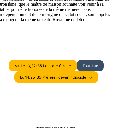
troisième, que le maître de maison souhaite voir venir à sa
table, pour être honorés de la même manière. Tous,
indépendamment de leur origine ou statut social, sont appelés
à manger à la même table du Royaume de Dieu.
<< Lc 13,22-35 La porte étroite
Tout Luc
Lc 14,25-35 Préférer devenir disciple >>