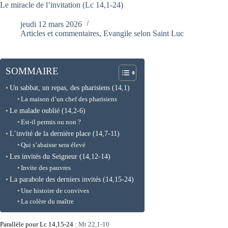
Le miracle de l’invitation (Lc 14,1-24)
jeudi 12 mars 2026
Articles et commentaires
,
Evangile selon Saint Luc
SOMMAIRE
Un sabbat, un repas, des pharisiens (14,1)
La maison d’un chef des pharisiens
Le malade oublié (14,2-6)
Est-il permis ou non ?
L’invité de la dernière place (14,7-11)
Qui s’abaisse sera élevé
Les invités du Seigneur (14,12-14)
Invite des pauvres
La parabole des derniers invités (14,15-24)
Une histoire de convives
La colère du maître
Parallèle pour Lc 14,15-24 :
Mt 22,1-10