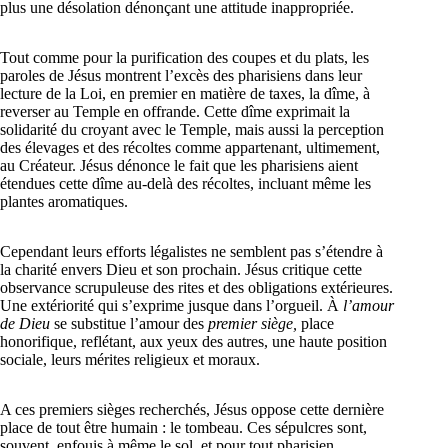
plus une désolation dénonçant une attitude inappropriée.
Tout comme pour la purification des coupes et du plats, les
paroles de Jésus montrent l’excès des pharisiens dans leur
lecture de la Loi, en premier en matière de taxes, la dîme, à
reverser au Temple en offrande. Cette dîme exprimait la
solidarité du croyant avec le Temple, mais aussi la perception
des élevages et des récoltes comme appartenant, ultimement,
au Créateur. Jésus dénonce le fait que les pharisiens aient
étendues cette dîme au-delà des récoltes, incluant même les
plantes aromatiques.
Cependant leurs efforts légalistes ne semblent pas s’étendre à
la charité envers Dieu et son prochain. Jésus critique cette
observance scrupuleuse des rites et des obligations extérieures.
Une extériorité qui s’exprime jusque dans l’orgueil. À
l’amour
de Dieu
se substitue l’amour des
premier siège,
place
honorifique, reflétant, aux yeux des autres, une haute position
sociale, leurs mérites religieux et moraux.
A ces premiers sièges recherchés, Jésus oppose cette dernière
place de tout être humain : le tombeau. Ces sépulcres sont,
souvent, enfouis à même le sol, et pour tout pharisien,