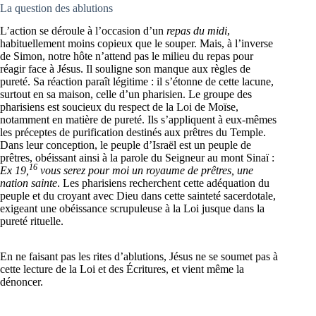
La question des ablutions
L’action se déroule à l’occasion d’un
repas du midi
,
habituellement moins copieux que le souper. Mais, à l’inverse
de Simon, notre hôte n’attend pas le milieu du repas pour
réagir face à Jésus. Il souligne son manque aux règles de
pureté. Sa réaction paraît légitime : il s’étonne de cette lacune,
surtout en sa maison, celle d’un pharisien. Le groupe des
pharisiens est soucieux du respect de la Loi de Moïse,
notamment en matière de pureté. Ils s’appliquent à eux-mêmes
les préceptes de purification destinés aux prêtres du Temple.
Dans leur conception, le peuple d’Israël est un peuple de
prêtres, obéissant ainsi à la parole du Seigneur au mont Sinaï :
16
Ex 19,
vous serez pour moi un royaume de prêtres, une
nation sainte
. Les pharisiens recherchent cette adéquation du
peuple et du croyant avec Dieu dans cette sainteté sacerdotale,
exigeant une obéissance scrupuleuse à la Loi jusque dans la
pureté rituelle.
En ne faisant pas les rites d’ablutions, Jésus ne se soumet pas à
cette lecture de la Loi et des Écritures, et vient même la
dénoncer.