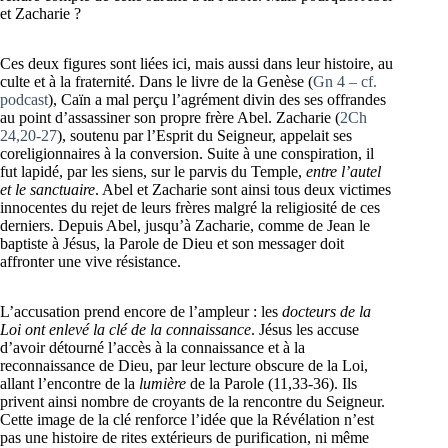
et Zacharie ?
Ces deux figures sont liées ici, mais aussi dans leur histoire, au
culte et à la fraternité. Dans le livre de la Genèse (
Gn 4 – cf.
podcast
), Caïn a mal perçu l’agrément divin des ses offrandes
au point d’assassiner son propre frère Abel. Zacharie (
2Ch
24,20-27
), soutenu par l’Esprit du Seigneur, appelait ses
coreligionnaires à la conversion. Suite à une conspiration, il
fut lapidé, par les siens, sur le parvis du Temple,
entre l’autel
et le sanctuaire
. Abel et Zacharie sont ainsi tous deux victimes
innocentes du rejet de leurs frères malgré la religiosité de ces
derniers. Depuis Abel, jusqu’à Zacharie, comme de Jean le
baptiste à Jésus, la Parole de Dieu et son messager doit
affronter une vive résistance.
L’accusation prend encore de l’ampleur : les
docteurs de la
Loi ont enlevé la clé de la connaissance
. Jésus les accuse
d’avoir détourné l’accès à la connaissance et à la
reconnaissance de Dieu, par leur lecture obscure de la Loi,
allant l’encontre de la
lumière
de la Parole (11,33-36). Ils
privent ainsi nombre de croyants de la rencontre du Seigneur.
Cette image de la clé renforce l’idée que la Révélation n’est
pas une histoire de rites extérieurs de purification, ni même