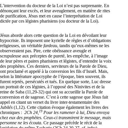
L’intervention du docteur de la Loi n’est pas surprenante. En
dénonçant leur excès, et leur aveuglement, en matière de rites
de purification, Jésus met en cause l’interprétation de Loi
dictée par ces légistes pharisiens (ou docteur de la Loi).
Jésus aborde alors cette question de la Loi en dévoilant leur
hypocrisie. Ils imposent une kyrielle de règles et d’obligations
religieuses, un véritable
fardeau
, tandis qu’eux-mêmes ne les
observeraient pas. Pire, cette obéissance aveugle et
scrupuleuse aux préceptes de pureté, les empêche, à l’image
de leur pères et paires pharisiens et légistes, d’entendre la voix
des prophètes. Ces derniers, serviteurs de la Parole de Dieu,
ont proclamé et appelé à la conversion les fils d’Israël. Mais,
selon la littérature apocryphe de l’époque, bien souvent, ils
furent rejetés, persécutés et tués. En quelque sorte, Luc dresse
un portrait de ces légistes, à l’opposé des Ninivites et de la
reine de Saba (11,29-32) qui ont su accueillir la Parole de
conversion et de sagesse. C’est à cette sagesse que Jésus fait
appel en citant un verset du livre inter-testamentaire des
Jubilés
(1,12). Cette citation évoque également les livres des
19
chroniques :
2Ch 24,
Pour les ramener à lui, Dieu envoya
chez eux des prophètes. Ceux-ci transmirent le message, mais
personne ne les écouta
. Ce passage précède le récit de la
lapidation du prêtre Zacharie (2Ch 24,20-27, cf. infra).