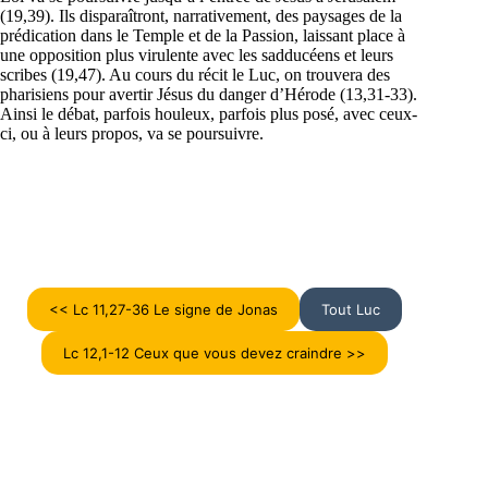
(19,39). Ils disparaîtront, narrativement, des paysages de la
prédication dans le Temple et de la Passion, laissant place à
une opposition plus virulente avec les sadducéens et leurs
scribes (19,47). Au cours du récit le Luc, on trouvera des
pharisiens pour avertir Jésus du danger d’Hérode (13,31-33).
Ainsi le débat, parfois houleux, parfois plus posé, avec ceux-
ci, ou à leurs propos, va se poursuivre.
<< Lc 11,27-36 Le signe de Jonas
Tout Luc
Lc 12,1-12 Ceux que vous devez craindre >>