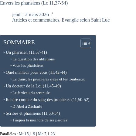
Envers les pharisiens (Lc 11,37-54)
jeudi 12 mars 2026
Articles et commentaires
,
Evangile selon Saint Luc
SOMMAIRE
Un pharisien (11,37-41)
La question des ablutions
Vous les pharisiens
Quel malheur pour vous (11,42-44)
La dîme, les premières siège et les tombeaux
Un docteur de la Loi (11,45-49)
Le fardeau du scrupule
Rendre compte du sang des prophètes (11,50-52)
D’Abel à Zacharie
Scribes et pharisiens (11,53-54)
Traquer la moindre de ses paroles
Parallèles :
Mt 15,1-9
|
Mc 7,1-23