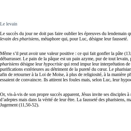
Le levain
Le succès du jour ne doit pas faire oublier les épreuves du lendemain qui
levain des pharisiens
, métaphore qui, pour Luc, désigne leur fausseté.
Même s’il peut avoir une valeur positive : ce qui fait gonfler la pâte (13
débarrasser. Le pain de la pâque est un pain azyme, pur de tout levain, p
pharisiens
désigne leur
hypocrisie
qui rend impur leur interprétation de 
purifications extérieures au détriment de la pureté du cœur. Le pharisi
afin de retourner à la Loi de Moïse, à plus de religiosité, à la manière 
essaient de convaincre. Ils attirent les foules mais, selon Luc, leur hypo
Or, vis-à-vis de son propre succès apparent, Jésus invite ses disciples à
d’adeptes mais dans la vérité de leur être. La fausseté des pharisiens, m
Jugement (11,50-52).