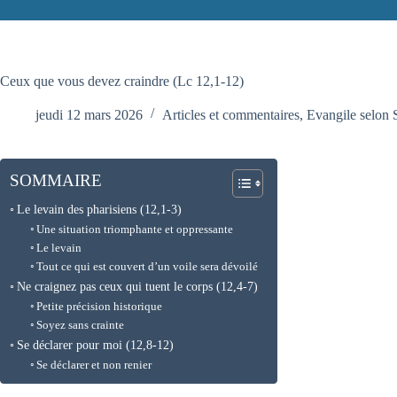
Ceux que vous devez craindre (Lc 12,1-12)
jeudi 12 mars 2026
Articles et commentaires
,
Evangile selon 
SOMMAIRE
Le levain des pharisiens (12,1-3)
Une situation triomphante et oppressante
Le levain
Tout ce qui est couvert d’un voile sera dévoilé
Ne craignez pas ceux qui tuent le corps (12,4-7)
Petite précision historique
Soyez sans crainte
Se déclarer pour moi (12,8-12)
Se déclarer et non renier