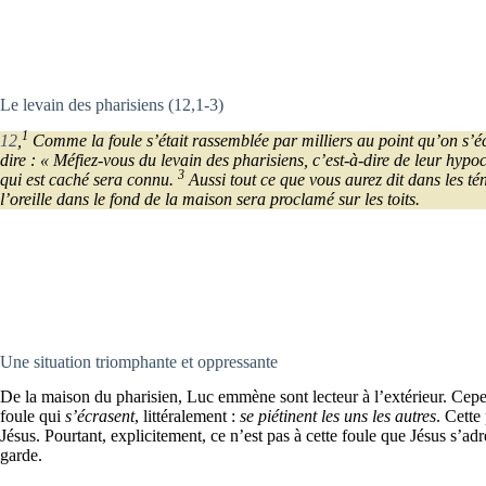
Le levain des pharisiens (12,1-3)
1
12
,
Comme la foule s’était rassemblée par milliers au point qu’on s’écr
dire : « Méfiez-vous du levain des pharisiens, c’est-à-dire de leur hypoc
3
qui est caché sera connu.
Aussi tout ce que vous aurez dit dans les té
l’oreille dans le fond de la maison sera proclamé sur les toits.
Une situation triomphante et oppressante
De la maison du pharisien, Luc emmène sont lecteur à l’extérieur. Cepen
foule qui
s’écrasent
, littéralement :
se piétinent les uns les autres
. Cette
Jésus. Pourtant, explicitement, ce n’est pas à cette foule que Jésus s’ad
garde.