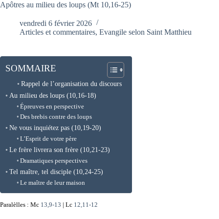
Apôtres au milieu des loups (Mt 10,16-25)
vendredi 6 février 2026
Articles et commentaires
,
Evangile selon Saint Matthieu
SOMMAIRE
Rappel de l’organisation du discours
Au milieu des loups (10,16-18)
Épreuves en perspective
Des brebis contre des loups
Ne vous inquiétez pas (10,19-20)
L’Esprit de votre père
Le frère livrera son frère (10,21-23)
Dramatiques perspectives
Tel maître, tel disciple (10,24-25)
Le maître de leur maison
Paralèlles : Mc
13,9-13
| Lc
12,11-12