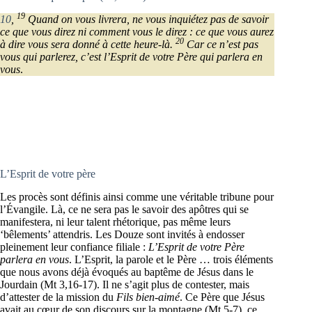
19
10
,
Quand on vous livrera, ne vous inquiétez pas de savoir
ce que vous direz ni comment vous le direz : ce que vous aurez
20
à dire vous sera donné à cette heure-là.
Car ce n’est pas
vous qui parlerez, c’est l’Esprit de votre Père qui parlera en
vous
.
L’Esprit de votre père
Les procès sont définis ainsi comme une véritable tribune pour
l’Évangile. Là, ce ne sera pas le savoir des apôtres qui se
manifestera, ni leur talent rhétorique, pas même leurs
‘bêlements’ attendris. Les Douze sont invités à endosser
pleinement leur confiance filiale :
L’Esprit de votre Père
parlera en vous
. L’Esprit, la parole et le Père … trois éléments
que nous avons déjà évoqués au baptême de Jésus dans le
Jourdain (Mt 3,16-17). Il ne s’agit plus de contester, mais
d’attester de la mission du
Fils bien-aimé
. Ce Père que Jésus
avait au cœur de son discours sur la montagne (Mt 5-7), ce