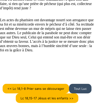
faire, si rien qu’une prière de pécheur (qui plus est, collecteur
d’impôt) rend juste ?
Les actes du pharisien ont davantage nourri son arrogance que
sa foi et sa miséricorde envers le pécheur d’à côté. Sa rectitude
est même devenue un mur de mépris qui ne laisse rien passer
aux autres. Le publicain de la parabole ne peut donc compter
que sur Dieu seul, Celui qui entend son mal-être et son désir
d’obtenir sa faveur. L’accès à la justice ne se mesure donc plus
aux œuvres bonnes, mais à l’humble sincérité d’une seule : la
foi en la grâce à Dieu.
<< Lc 18,1-8 Prier sans se décourager
Tout Luc
Lc 18,15-17 Jésus et les enfants >>