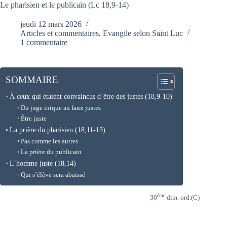
Le pharisien et le publicain (Lc 18,9-14)
jeudi 12 mars 2026
Articles et commentaires
,
Evangile selon Saint Luc
1 commentaire
SOMMAIRE
À ceux qui étaient convaincus d’être des justes (18,9-10)
Du juge inique au faux justes
Être juste
La prière du pharisien (18,11-13)
Pas comme les autres
La prière du publicain
L’homme juste (18,14)
Qui s’élève sera abaissé
ème
30
dim. ord.(C)