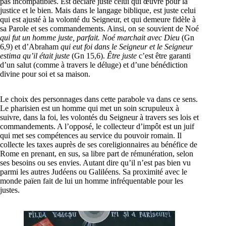
pas incompatibles. Est déclaré juste celui qui œuvre pour la
justice et le bien. Mais dans le langage biblique, est juste celui
qui est ajusté à la volonté du Seigneur, et qui demeure fidèle à
sa Parole et ses commandements. Ainsi, on se souvient de Noé
qui fut un homme juste, parfait. Noé marchait avec Dieu
(Gn
6,9) et d’Abraham
qui eut foi dans le Seigneur et le Seigneur
estima qu’il était juste
(Gn 15,6).
Être juste
c’est être garanti
d’un salut (comme à travers le déluge) et d’une bénédiction
divine pour soi et sa maison.
Le choix des personnages dans cette parabole va dans ce sens.
Le pharisien est un homme qui met un soin scrupuleux à
suivre, dans la foi, les volontés du Seigneur à travers ses lois et
commandements. A l’opposé, le collecteur d’impôt est un juif
qui met ses compétences au service du pouvoir romain. Il
collecte les taxes auprès de ses coreligionnaires au bénéfice de
Rome en prenant, en sus, sa libre part de rémunération, selon
ses besoins ou ses envies. Autant dire qu’il n’est pas bien vu
parmi les autres Judéens ou Galiléens. Sa proximité avec le
monde païen fait de lui un homme infréquentable pour les
justes.