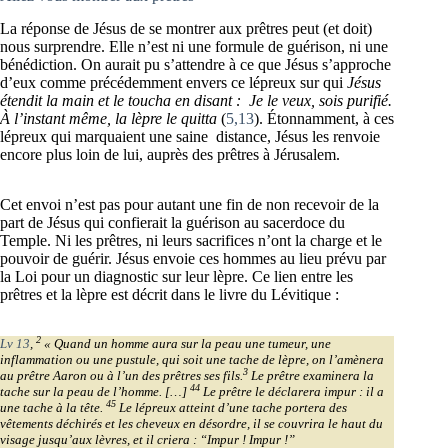
La réponse de Jésus de se montrer aux prêtres peut (et doit)
nous surprendre. Elle n’est ni une formule de guérison, ni une
bénédiction. On aurait pu s’attendre à ce que Jésus s’approche
d’eux comme précédemment envers ce lépreux sur qui
Jésus
étendit la main et le toucha en disant : Je le veux, sois purifié.
À l’instant même, la lèpre le quitta
(
5,13
). Étonnamment, à ces
lépreux qui marquaient une saine distance, Jésus les renvoie
encore plus loin de lui, auprès des prêtres à Jérusalem.
Cet envoi n’est pas pour autant une fin de non recevoir de la
part de Jésus qui confierait la guérison au sacerdoce du
Temple. Ni les prêtres, ni leurs sacrifices n’ont la charge et le
pouvoir de guérir. Jésus envoie ces hommes au lieu prévu par
la Loi pour un diagnostic sur leur lèpre. Ce lien entre les
prêtres et la lèpre est décrit dans le livre du Lévitique :
2
Lv 13
,
« Quand un homme aura sur la peau une tumeur, une
inflammation ou une pustule, qui soit une tache de lèpre, on l’amènera
3
au prêtre Aaron ou à l’un des prêtres ses fils.
Le prêtre examinera la
44
tache sur la peau de l’homme. […]
Le prêtre le déclarera impur : il a
45
une tache à la tête.
Le lépreux atteint d’une tache portera des
vêtements déchirés et les cheveux en désordre, il se couvrira le haut du
visage jusqu’aux lèvres, et il criera : “Impur ! Impur !”