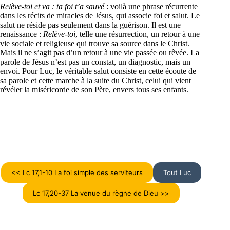
Relève-toi et va : ta foi t’a sauvé
: voilà une phrase récurrente
dans les récits de miracles de Jésus, qui associe foi et salut. Le
salut ne réside pas seulement dans la guérison. Il est une
renaissance :
Relève-toi
, telle une résurrection, un retour à une
vie sociale et religieuse qui trouve sa source dans le Christ.
Mais il ne s’agit pas d’un retour à une vie passée ou rêvée. La
parole de Jésus n’est pas un constat, un diagnostic, mais un
envoi. Pour Luc, le véritable salut consiste en cette écoute de
sa parole et cette marche à la suite du Christ, celui qui vient
révéler la miséricorde de son Père, envers tous ses enfants.
<< Lc 17,1-10 La foi simple des serviteurs
Tout Luc
Lc 17,20-37 La venue du règne de Dieu >>