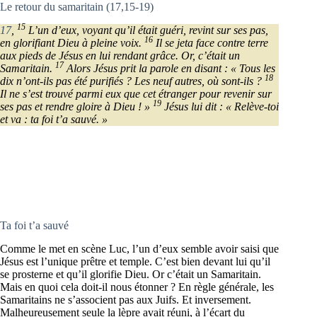
Le retour du samaritain (17,15-19)
15
17
,
L’un d’eux, voyant qu’il était guéri, revint sur ses pas,
16
en glorifiant Dieu à pleine voix.
Il se jeta face contre terre
aux pieds de Jésus en lui rendant grâce. Or, c’était un
17
Samaritain.
Alors Jésus prit la parole en disant : « Tous les
18
dix n’ont-ils pas été purifiés ? Les neuf autres, où sont-ils ?
Il ne s’est trouvé parmi eux que cet étranger pour revenir sur
19
ses pas et rendre gloire à Dieu ! »
Jésus lui dit : « Relève-toi
et va : ta foi t’a sauvé. »
Ta foi t’a sauvé
Comme le met en scène Luc, l’un d’eux semble avoir saisi que
Jésus est l’unique prêtre et temple. C’est bien devant lui qu’il
se prosterne et qu’il glorifie Dieu. Or c’était un Samaritain.
Mais en quoi cela doit-il nous étonner ? En règle générale, les
Samaritains ne s’associent pas aux Juifs. Et inversement.
Malheureusement seule la lèpre avait réuni, à l’écart du