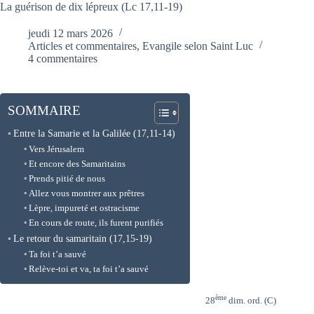
La guérison de dix lépreux (Lc 17,11-19)
jeudi 12 mars 2026
Articles et commentaires
,
Evangile selon Saint Luc
4 commentaires
SOMMAIRE
Entre la Samarie et la Galilée (17,11-14)
Vers Jérusalem
Et encore des Samaritains
Prends pitié de nous
Allez vous montrer aux prêtres
Lèpre, impureté et ostracisme
En cours de route, ils furent purifiés
Le retour du samaritain (17,15-19)
Ta foi t’a sauvé
Relève-toi et va, ta foi t’a sauvé
ème
28
dim. ord. (C)