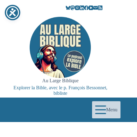
Passer
au
contenu
Au Large Biblique
Explorer la Bible, avec le p. François Bessonnet,
bibliste
Menu