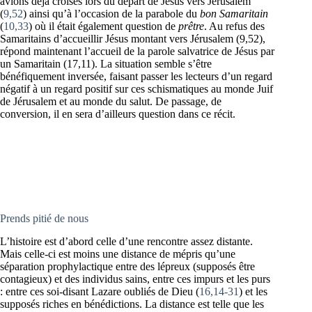
avions déjà croisés lors du départ de Jésus vers Jérusalem
(
9,52
) ainsi qu’à l’occasion de la parabole du
bon Samaritain
(
10,33
) où il était également question de
prêtre
. Au refus des
Samaritains d’accueillir Jésus montant vers Jérusalem (9,52),
répond maintenant l’accueil de la parole salvatrice de Jésus par
un Samaritain (17,11). La situation semble s’être
bénéfiquement inversée, faisant passer les lecteurs d’un regard
négatif à un regard positif sur ces schismatiques au monde Juif
de Jérusalem et au monde du salut. De passage, de
conversion, il en sera d’ailleurs question dans ce récit.
Prends pitié de nous
L’histoire est d’abord celle d’une rencontre assez distante.
Mais celle-ci est moins une distance de mépris qu’une
séparation prophylactique entre des lépreux (supposés être
contagieux) et des individus sains, entre ces impurs et les purs
: entre ces soi-disant Lazare oubliés de Dieu (
16,14-31
) et les
supposés riches en bénédictions. La distance est telle que les