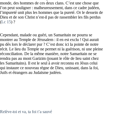
monde, des hommes de ces deux clans. C’est une chose que
l’on peut souligner : malheureusement, dans ce cadre judéen,
l’impureté unit plus les hommes que la pureté. Or le dessein de
Dieu et de son Christ n’est-il pas de rassembler les fils perdus
(
Lc 15
) ?
Cependant, malade ou guéri, un Samaritain ne pourra se
montrer au Temple de Jérusalem : il en est exclu ! Qui aurait
pu dès lors le déclarer pur ? C’est donc ici la pointe de notre
récit. Le lieu du Temple ne permet ni la guérison, ni une pleine
réconciliation. De la même manière, notre Samaritain ne se
rendra pas au mont Garizim (jouant le rôle de lieu saint chez
les Samaritains). Il est le seul à avoir reconnu en Jésus celui
qui instaure ce nouveau règne de Dieu, unissant, dans la foi,
Juifs et étrangers au Judaïsme judéen.
Relève-toi et va, ta foi t’a sauvé