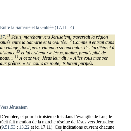
Entre la Samarie et la Galilée (17,11-14)
11
17
,
Jésus, marchant vers Jérusalem, traversait la région
12
située entre la Samarie et la Galilée.
Comme il entrait dans
un village, dix lépreux vinrent à sa rencontre. Ils s’arrêtèrent à
13
distance
et lui crièrent : « Jésus, maître, prends pitié de
14
nous. »
A cette vue, Jésus leur dit : « Allez vous montrer
aux prêtres. » En cours de route, ils furent purifiés.
Vers Jérusalem
D’emblée, et pour la troisième fois dans l’évangile de Luc, le
récit fait mention de la marche résolue de Jésus vers Jérusalem
(
9,51.53
;
13,22
et ici 17,11). Ces indications ouvrent chacune