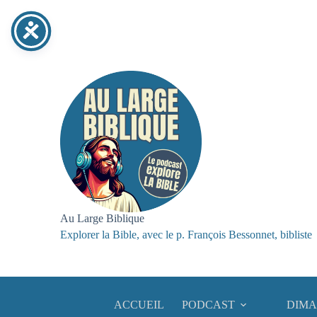
Passer
au
contenu
Au Large Biblique
Explorer la Bible, avec le p. François Bessonnet, bibliste
ACCUEIL
PODCAST
DIMA