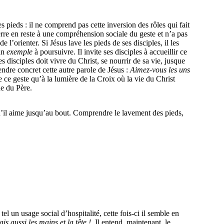
s pieds : il ne comprend pas cette inversion des rôles qui fait
ierre en reste à une compréhension sociale du geste et n’a pas
 l’orienter. Si Jésus lave les pieds de ses disciples, il les
 un
exemple
à poursuivre. Il invite ses disciples à accueillir ce
disciples doit vivre du Christ, se nourrir de sa vie, jusque
endre concret cette autre parole de Jésus :
Aimez-vous les uns
 ce geste qu’à la lumière de la Croix où la vie du Christ
ue du Père.
u’il aime jusqu’au bout. Comprendre le lavement des pieds,
el un usage social d’hospitalité, cette fois-ci il semble en
is aussi les mains et la tête !
Il entend, maintenant, le