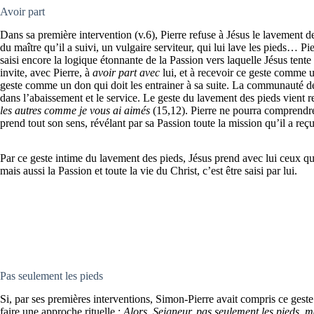
Avoir part
Dans sa première intervention (v.6), Pierre refuse à Jésus le lavement de
du maître qu’il a suivi, un vulgaire serviteur, qui lui lave les pieds… P
saisi encore la logique étonnante de la Passion vers laquelle Jésus tente de
invite, avec Pierre, à
avoir part avec
lui, et à recevoir ce geste comme
geste comme un don qui doit les entrainer à sa suite. La communauté des 
dans l’abaissement et le service. Le geste du lavement des pieds vient r
les autres comme je vous ai aimés
(15,12). Pierre ne pourra comprendre
prend tout son sens, révélant par sa Passion toute la mission qu’il a reç
Par ce geste intime du lavement des pieds, Jésus prend avec lui ceux q
mais aussi la Passion et toute la vie du Christ, c’est être saisi par lui.
Pas seulement les pieds
Si, par ses premières interventions, Simon-Pierre avait compris ce geste t
faire une approche rituelle :
Alors, Seigneur, pas seulement les pieds, ma