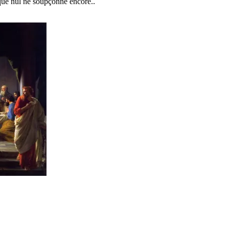
s que nul ne soupçonne encore..