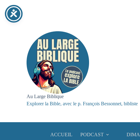
Passer
au
contenu
Au Large Biblique
Explorer la Bible, avec le p. François Bessonnet, bibliste
ACCUEIL
PODCAST
DIMA