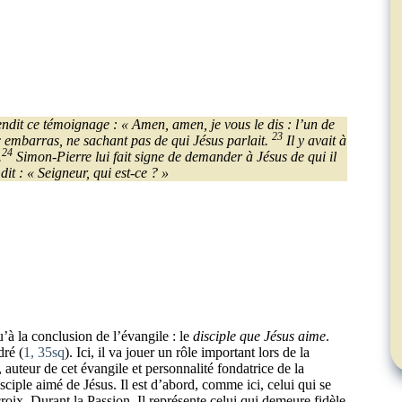
rendit ce témoignage : « Amen, amen, je vous le dis : l’un de
23
ec embarras, ne sachant pas de qui Jésus parlait.
Il y avait à
24
.
Simon-Pierre lui fait signe de demander à Jésus de qui il
dit : « Seigneur, qui est-ce ? »
à la conclusion de l’évangile : le
disciple que Jésus aime
.
dré (
1, 35sq
). Ici, il va jouer un rôle important lors de la
uteur de cet évangile et personnalité fondatrice de la
iple aimé de Jésus. Il est d’abord, comme ici, celui qui se
roix. Durant la Passion. Il représente celui qui demeure fidèle