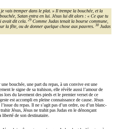
je vais tremper dans le plat. » Il trempe la bouchée, et la
ouchée, Satan entra en lui. Jésus lui dit alors : « Ce que tu
29
 avait dit cela.
Comme Judas tenait la bourse commune,
30
 pour la fête, ou de donner quelque chose aux pauvres.
Judas
r une bouchée, une part du repas, à un convive est une
ent le signe de sa trahison, elle révèle aussi l’amour de
das lors du lavement des pieds et le premier verset de ce
Le geste est accompli en pleine connaissance de cause. Jésus
à l’issue du repas. Il ne s’agit pas d’un ordre, ou d’un blanc-
trahir Jésus, Jésus ne trahit pas Judas en le dénonçant
liberté de son destinataire.