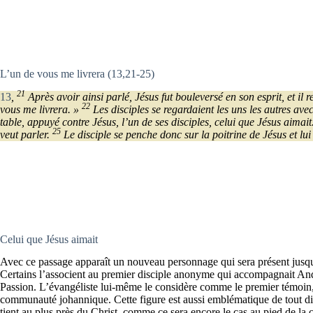
L’un de vous me livrera (13,21-25)
21
13
,
Après avoir ainsi parlé, Jésus fut bouleversé en son esprit, et il 
22
vous me livrera. »
Les disciples se regardaient les uns les autres av
table, appuyé contre Jésus, l’un de ses disciples, celui que Jésus aimait
25
veut parler.
Le disciple se penche donc sur la poitrine de Jésus et lui 
Celui que Jésus aimait
Avec ce passage apparaît un nouveau personnage qui sera présent jusqu’
Certains l’associent au premier disciple anonyme qui accompagnait An
Passion. L’évangéliste lui-même le considère comme le premier témoin, a
communauté johannique. Cette figure est aussi emblématique de tout disc
tient au plus près du Christ, comme ce sera encore le cas au pied de la c