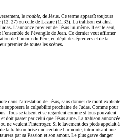
eversement, le
trouble
, de Jésus. Ce terme apparaît toujours
 (12, 27) ou celle de Lazare (11,33). La trahison est ainsi
: Judas. L’annonce provient de Jésus lui-même. Il est le seul,
e l’ensemble de l’évangile de Jean. Ce dernier veut affirmer
ation de l’amour du Père, en dépit des épreuves et de la
eur premier de toutes les scènes.
ote dans l’arrestation de Jésus, sans donner de motif explicite
ul ne supposera la culpabilité prochaine de Judas. Comme pour
ons. Tous se taisent et se regardent comme si tous pouvaient
nt et doit passer par celui que Jésus aime. La trahison annoncée
ou ne veulent l’interroger. Si le lavement des pieds appelait à
de la trahison brise une certaine harmonie, introduisant une
estaurera par sa Passion et son amour. Le plus grave danger