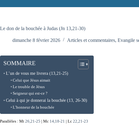
Le don de la bouchée à Judas (Jn 13,21-30)
dimanche 8 février 2026
Articles et commentaires
,
Evangile s
SOMMAIRE
L’un de vous me livrera (13,21-25)
Celui que Jésus aimait
Le trouble de Jésus
Seigneur qui est-ce ?
Celui à qui je donnerai la bouchée (13, 26-30)
L’honneur de la bouchée
Parallèles : Mt
26,21-25
| Mc
14,18-21
| Lc
22,21-23