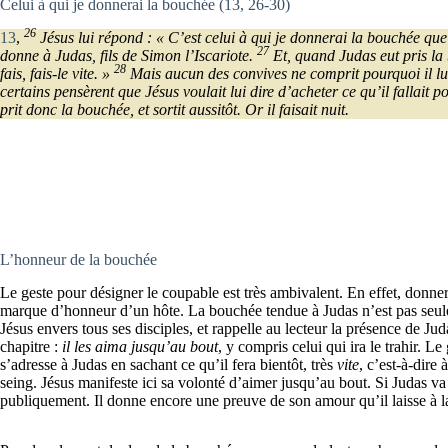
Celui à qui je donnerai la bouchée (13, 26-30)
26
13
,
Jésus lui répond : « C’est celui à qui je donnerai la bouchée que 
27
donne à Judas, fils de Simon l’Iscariote.
Et, quand Judas eut pris la b
28
fais, fais-le vite. »
Mais aucun des convives ne comprit pourquoi il lui
certains pensèrent que Jésus voulait lui dire d’acheter ce qu’il fallait
prit donc la bouchée, et sortit aussitôt. Or il faisait nuit.
L’honneur de la bouchée
Le geste pour désigner le coupable est très ambivalent. En effet, donne
marque d’honneur d’un hôte. La bouchée tendue à Judas n’est pas seulem
Jésus envers tous ses disciples, et rappelle au lecteur la présence de Ju
chapitre :
il les aima jusqu’au bout
, y compris celui qui ira le trahir. 
s’adresse à Judas en sachant ce qu’il fera bientôt, très
vite
, c’est-à-dire 
seing. Jésus manifeste ici sa volonté d’aimer jusqu’au bout. Si Judas va 
publiquement. Il donne encore une preuve de son amour qu’il laisse à la 