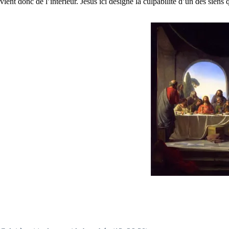
vient donc de l’intérieur. Jésus ici désigne la culpabilité d’un des sien