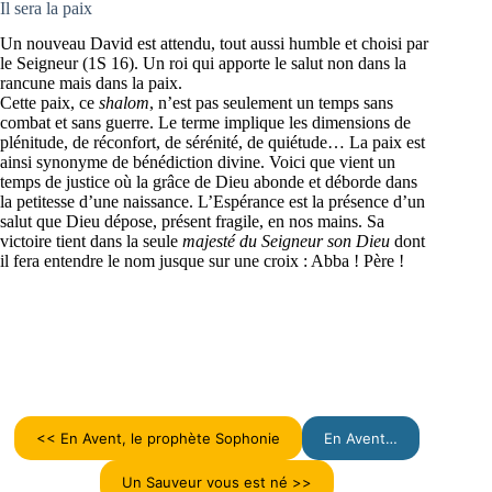
Il sera la paix
Un nouveau David est attendu, tout aussi humble et choisi par
le Seigneur (1S 16). Un roi qui apporte le salut non dans la
rancune mais dans la paix.
Cette paix, ce
shalom
, n’est pas seulement un temps sans
combat et sans guerre. Le terme implique les dimensions de
plénitude, de réconfort, de sérénité, de quiétude… La paix est
ainsi synonyme de bénédiction divine. Voici que vient un
temps de justice où la grâce de Dieu abonde et déborde dans
la petitesse d’une naissance. L’Espérance est la présence d’un
salut que Dieu dépose, présent fragile, en nos mains. Sa
victoire tient dans la seule
majesté du Seigneur son Dieu
dont
il fera entendre le nom jusque sur une croix : Abba ! Père !
<< En Avent, le prophète Sophonie
En Avent…
Un Sauveur vous est né >>