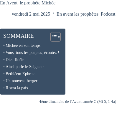
En Avent, le prophète Michée
vendredi 2 mai 2025
En avent les prophètes
,
Podcast
SOMMAIRE
Michée en son temps
Vous, tous les peuples, écoutez !
Dieu fidèle
Ainsi parle le Seigneur
Bethléem Ephrata
Un nouveau berger
Il sera la paix
4ème dimanche de l’Avent, année C (Mi 5, 1-4a)