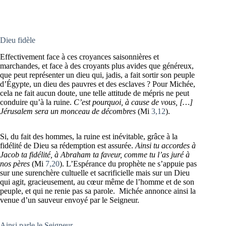
Dieu fidèle
Effectivement face à ces croyances saisonnières et
marchandes, et face à des croyants plus avides que généreux,
que peut représenter un dieu qui, jadis, a fait sortir son peuple
d’Égypte, un dieu des pauvres et des esclaves ? Pour Michée,
cela ne fait aucun doute, une telle attitude de mépris ne peut
conduire qu’à la ruine.
C’est pourquoi, à cause de vous, […]
Jérusalem sera un monceau de décombres
(Mi
3,12
).
Si, du fait des hommes, la ruine est inévitable, grâce à la
fidélité de Dieu sa rédemption est assurée.
Ainsi tu accordes à
Jacob ta fidélité, à Abraham ta faveur, comme tu l’as juré à
nos pères
(Mi
7,20
). L’Espérance du prophète ne s’appuie pas
sur une surenchère cultuelle et sacrificielle mais sur un Dieu
qui agit, gracieusement, au cœur même de l’homme et de son
peuple, et qui ne renie pas sa parole. Michée annonce ainsi la
venue d’un sauveur envoyé par le Seigneur.
Ainsi parle le Seigneur