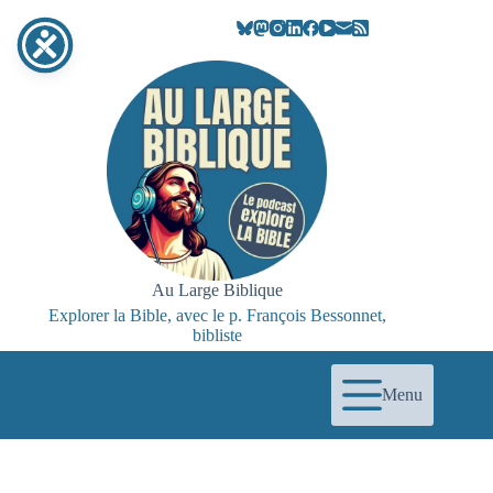
Passer
au
contenu
Au Large Biblique
Explorer la Bible, avec le p. François Bessonnet,
bibliste
Menu