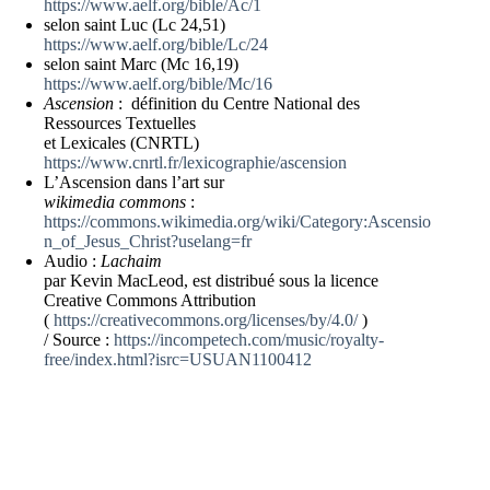
https://www.aelf.org/bible/Ac/1
selon saint Luc (Lc 24,51)
https://www.aelf.org/bible/Lc/24
selon saint Marc (Mc 16,19)
https://www.aelf.org/bible/Mc/16
Ascension
: définition du Centre National des
Ressources Textuelles
et Lexicales (CNRTL)
https://www.cnrtl.fr/lexicographie/ascension
L’Ascension dans l’art sur
wikimedia commons
:
https://commons.wikimedia.org/wiki/Category:Ascensio
n_of_Jesus_Christ?uselang=fr
Audio :
Lachaim
par Kevin MacLeod, est distribué sous la licence
Creative Commons Attribution
(
https://creativecommons.org/licenses/by/4.0/
)
/ Source :
https://incompetech.com/music/royalty-
free/index.html?isrc=USUAN1100412