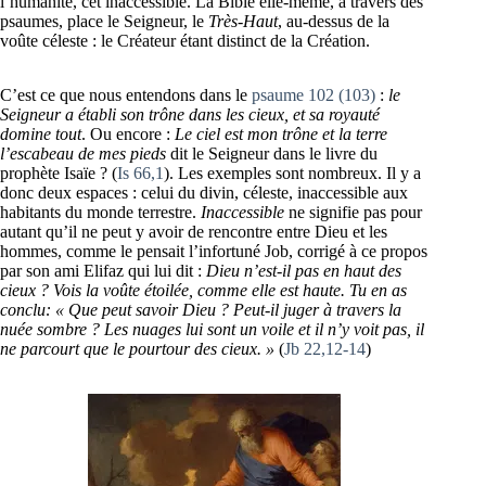
l’humanité, cet inaccessible. La Bible elle-même, à travers des
psaumes, place le Seigneur, le
Très-Haut
, au-dessus de la
voûte céleste : le Créateur étant distinct de la Création.
C’est ce que nous entendons dans le
psaume 102 (103)
:
le
Seigneur a établi son trône dans les cieux, et sa royauté
domine tout
. Ou encore :
Le
ciel est mon trône et la terre
l’escabeau de mes pieds
dit le Seigneur dans le livre du
prophète Isaïe ? (
Is 66,1
). Les exemples sont nombreux. Il y a
donc deux espaces : celui du divin, céleste, inaccessible aux
habitants du monde terrestre.
Inaccessible
ne signifie pas pour
autant qu’il ne peut y avoir de rencontre entre Dieu et les
hommes, comme le pensait l’infortuné Job, corrigé à ce propos
par son ami Elifaz qui lui dit :
Dieu n’est-il pas en haut des
cieux ? Vois la voûte étoilée, comme elle est haute. Tu en as
conclu: « Que peut savoir Dieu ? Peut-il juger à travers la
nuée sombre ? Les nuages lui sont un voile et il n’y voit pas, il
ne parcourt que le pourtour des cieux. »
(
Jb 22,12-14
)