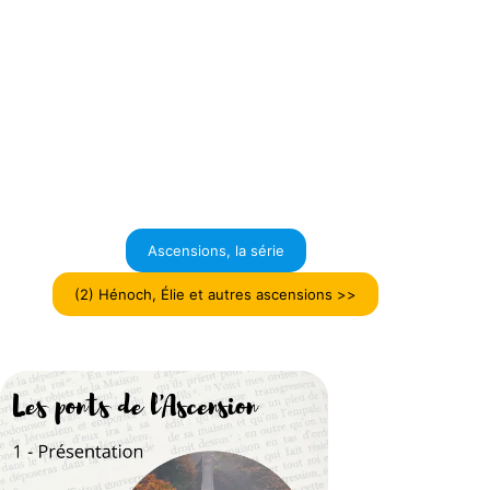
Ascensions, la série
(2) Hénoch, Élie et autres ascensions >>