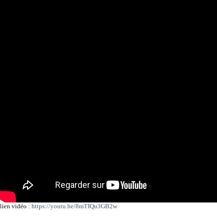
lien vidéo :
https://youtu.be/8mTIQu3GB2w