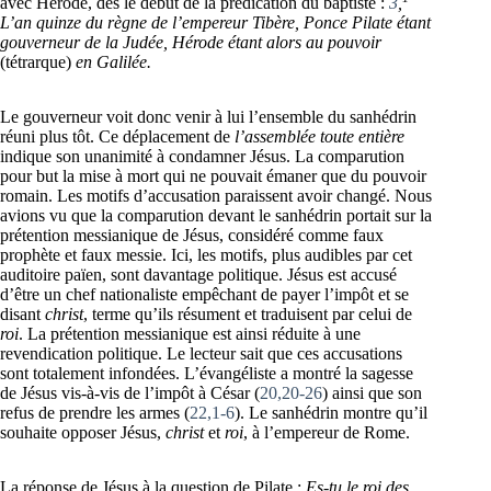
avec Hérode, dès le début de la prédication du baptiste :
3
,
L’an quinze du règne de l’empereur Tibère, Ponce Pilate étant
gouverneur de la Judée, Hérode étant alors au pouvoir
(tétrarque)
en Galilée.
Le gouverneur voit donc venir à lui l’ensemble du sanhédrin
réuni plus tôt. Ce déplacement de
l’assemblée toute entière
indique son unanimité à condamner Jésus. La comparution
pour but la mise à mort qui ne pouvait émaner que du pouvoir
romain. Les motifs d’accusation paraissent avoir changé. Nous
avions vu que la comparution devant le sanhédrin portait sur la
prétention messianique de Jésus, considéré comme faux
prophète et faux messie. Ici, les motifs, plus audibles par cet
auditoire païen, sont davantage politique. Jésus est accusé
d’être un chef nationaliste empêchant de payer l’impôt et se
disant
christ
, terme qu’ils résument et traduisent par celui de
roi
. La prétention messianique est ainsi réduite à une
revendication politique. Le lecteur sait que ces accusations
sont totalement infondées. L’évangéliste a montré la sagesse
de Jésus vis-à-vis de l’impôt à César (
20,20-26
) ainsi que son
refus de prendre les armes (
22,1-6
). Le sanhédrin montre qu’il
souhaite opposer Jésus,
christ
et
roi
, à l’empereur de Rome.
La réponse de Jésus à la question de Pilate :
Es-tu le roi des