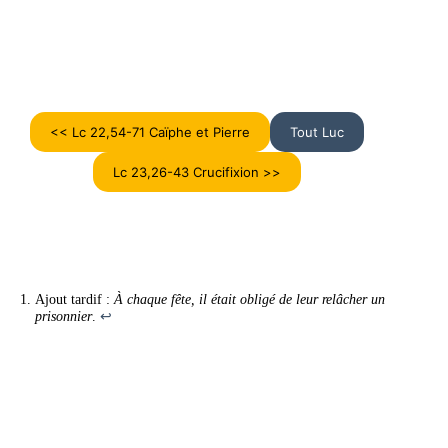
<< Lc 22,54-71 Caïphe et Pierre
Tout Luc
Lc 23,26-43 Crucifixion >>
Ajout tardif :
À chaque fête, il était obligé de leur relâcher un
prisonnier
.
↩︎