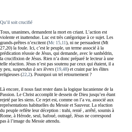
Qu’il soit crucifié
Tous, unanimes, demandent la mort en criant. L’action est
violente et inattendue. Luc est très catégorique à ce sujet. Les
grands-prêtres n’excitent (
Mc 15,11
), ni ne persuadent (Mt
27,20) la foule. Ici, c’est le peuple, un terme associé à la
prédication réussie de Jésus, qui demande, avec le sanhédrin,
la crucifixion de Jésus. Rien n’a donc préparé le lecteur à une
telle réaction. Jésus n’est pas soutenu par ceux qui étaient, il a
y peu,
suspendus à ses lèvres
(
19,48
) et craint par les élites
religieuses (
22,2
). Pourquoi un tel retournement ?
Là encore, il nous faut rester dans la logique lucanienne de la
Passion. Le Christ accomplit le dessein de Dieu jusqu’en étant
rejeté par les siens. Ce rejet est, comme on l’a vu, associé aux
représentations habituelles du Messie et Sauveur. La réaction
du peuple reflète leur déception : trahi, renié , arrêté, soumis à
Rome, à Hérode, seul, bafoué, outragé, Jésus ne correspond
pas à l’image du Messie attendu.