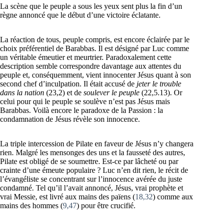
La scène que le peuple a sous les yeux sent plus la fin d’un
règne annoncé que le début d’une victoire éclatante.
La réaction de tous, peuple compris, est encore éclairée par le
choix préférentiel de Barabbas. Il est désigné par Luc comme
un véritable émeutier et meurtrier. Paradoxalement cette
description semble correspondre davantage aux attentes du
peuple et, conséquemment, vient innocenter Jésus quant à son
second chef d’inculpation. Il était accusé de
jeter le trouble
dans la nation
(23,2) et de
soulever le peuple
(22,5.13). Or
celui pour qui le peuple se soulève n’est pas Jésus mais
Barabbas. Voilà encore le paradoxe de la Passion : la
condamnation de Jésus révèle son innocence.
La triple intercession de Pilate en faveur de Jésus n’y changera
rien. Malgré les mensonges des uns et la fausseté des autres,
Pilate est obligé de se soumettre. Est-ce par lâcheté ou par
crainte d’une émeute populaire ? Luc n’en dit rien, le récit de
l’évangéliste se concentrant sur l’innocence avérée du juste
condamné. Tel qu’il l’avait annoncé, Jésus, vrai prophète et
vrai Messie, est livré aux mains des païens (
18,32
) comme aux
mains des hommes (
9,47
) pour être crucifié.