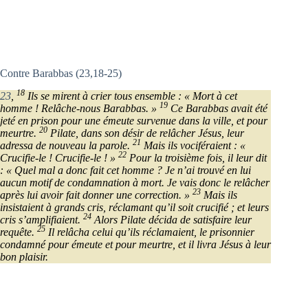
Contre Barabbas (23,18-25)
18
23
,
Ils se mirent à crier tous ensemble : « Mort à cet
19
homme ! Relâche-nous Barabbas. »
Ce Barabbas avait été
jeté en prison pour une émeute survenue dans la ville, et pour
20
meurtre.
Pilate, dans son désir de relâcher Jésus, leur
21
adressa de nouveau la parole.
Mais ils vociféraient : «
22
Crucifie-le ! Crucifie-le ! »
Pour la troisième fois, il leur dit
: « Quel mal a donc fait cet homme ? Je n’ai trouvé en lui
aucun motif de condamnation à mort. Je vais donc le relâcher
23
après lui avoir fait donner une correction. »
Mais ils
insistaient à grands cris, réclamant qu’il soit crucifié ; et leurs
24
cris s’amplifiaient.
Alors Pilate décida de satisfaire leur
25
requête.
Il relâcha celui qu’ils réclamaient, le prisonnier
condamné pour émeute et pour meurtre, et il livra Jésus à leur
bon plaisir.