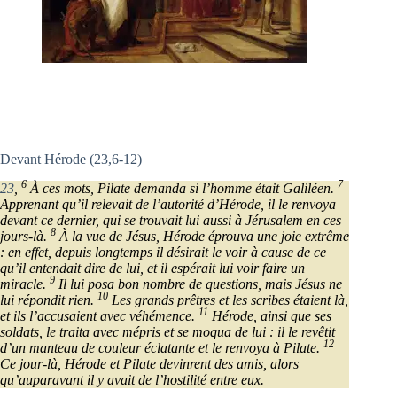
Devant Hérode (23,6-12)
6
7
23
,
À ces mots, Pilate demanda si l’homme était Galiléen.
Apprenant qu’il relevait de l’autorité d’Hérode, il le renvoya
devant ce dernier, qui se trouvait lui aussi à Jérusalem en ces
8
jours-là.
À la vue de Jésus, Hérode éprouva une joie extrême
: en effet, depuis longtemps il désirait le voir à cause de ce
qu’il entendait dire de lui, et il espérait lui voir faire un
9
miracle.
Il lui posa bon nombre de questions, mais Jésus ne
10
lui répondit rien.
Les grands prêtres et les scribes étaient là,
11
et ils l’accusaient avec véhémence.
Hérode, ainsi que ses
soldats, le traita avec mépris et se moqua de lui : il le revêtit
12
d’un manteau de couleur éclatante et le renvoya à Pilate.
Ce jour-là, Hérode et Pilate devinrent des amis, alors
qu’auparavant il y avait de l’hostilité entre eux.