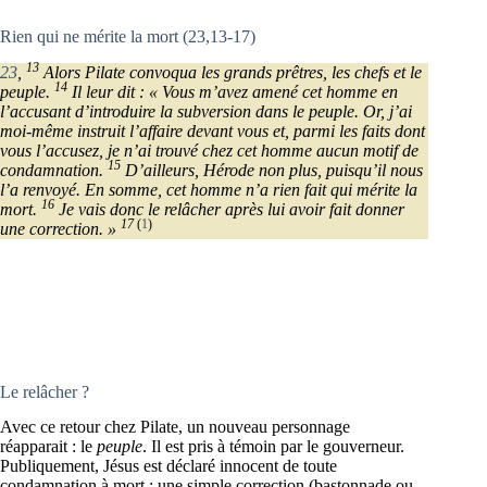
Rien qui ne mérite la mort (23,13-17)
13
23
,
Alors Pilate convoqua les grands prêtres, les chefs et le
14
peuple.
Il leur dit : « Vous m’avez amené cet homme en
l’accusant d’introduire la subversion dans le peuple. Or, j’ai
moi-même instruit l’affaire devant vous et, parmi les faits dont
vous l’accusez, je n’ai trouvé chez cet homme aucun motif de
15
condamnation.
D’ailleurs, Hérode non plus, puisqu’il nous
l’a renvoyé. En somme, cet homme n’a rien fait qui mérite la
16
mort.
Je vais donc le relâcher après lui avoir fait donner
17
(
1
)
une correction. »
Le relâcher ?
Avec ce retour chez Pilate, un nouveau personnage
réapparait : le
peuple
. Il est pris à témoin par le gouverneur.
Publiquement, Jésus est déclaré innocent de toute
condamnation à mort : une simple correction (bastonnade ou