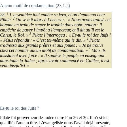
Aucun motif de condamnation (23,1-5)
1
23
,
L’assemblée tout entière se leva, et on l’emmena chez
2
Pilate.
On se mit alors à l’accuser : « Nous avons trouvé cet
homme en train de semer le trouble dans notre nation : il
empêche de payer l’impôt à l’empereur, et il dit qu’il est le
3
Christ, le Roi. »
Pilate l’interrogea : « Es-tu le roi des Juifs ?
4
» Jésus répondit : « C’est toi-même qui le dis. »
Pilate
s’adressa aux grands prêtres et aux foules : « Je ne trouve
5
chez cet homme aucun motif de condamnation. »
Mais ils
insistaient avec force : « Il soulève le peuple en enseignant
dans toute la Judée ; après avoir commencé en Galilée, il est
venu jusqu’ici. »
Es-tu le roi des Juifs ?
Pilate fut gouverneur de Judée entre l’an 26 et 36. Il n’est ici
qualifié d’aucun titre. L’évangéliste nous l’avait déjà présenté,
1