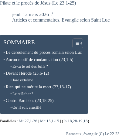
Pilate et le procès de Jésus (Lc 23,1-25)
jeudi 12 mars 2026
Articles et commentaires
,
Evangile selon Saint Luc
SOMMAIRE
Le déroulement du procès romain selon Luc
Aucun motif de condamnation (23,1-5)
Es-tu le roi des Juifs ?
Devant Hérode (23,6-12)
Joie extrême
Rien qui ne mérite la mort (23,13-17)
Le relâcher ?
Contre Barabbas (23,18-25)
Qu’il soit crucifié
Parallèles :
Mt 27,1-26
|
Mc 15,1-15
| (
Jn 18,28-19,16
)
Rameaux, évangile (C) Lc 22-23