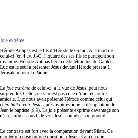
Joie extrême
Hérode Antipas est le fils d’Hérode le Grand. A la mort de
celui-ci (en 4 av. J.-C .), quatre des ses fils se partagent son
royaume. Hérode Antipas hérita de la tétrarchie de Galilée.
Luc est le seul à présenter Jésus devant Hérode présent à
Jérusalem pour la Pâque.
La
joie extrême
de celui-ci, à la vue de Jésus, peut nous
surprendre. Cette joie-là n’est pas celle d’une rencontre
amicale. Luc nous avait présenté Hérode comme celui qui
cherchait à voir Jésus
après avoir évoqué la décapitation de
Jean le baptiste (
9,9
). La joie présente exprime davantage son
désir, enfin assouvi, de voir Jésus soumis à son pouvoir.
Le contraste est fort avec la comparution devant Pilate. Ce
dernier n’a posé qu’une question à Jésus et a reçu une