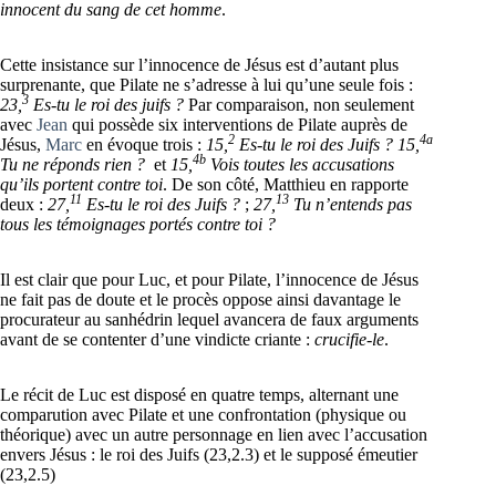
innocent du sang de cet homme
.
Cette insistance sur l’innocence de Jésus est d’autant plus
surprenante, que Pilate ne s’adresse à lui qu’une seule fois :
3
23,
Es-tu le roi des juifs ?
Par comparaison, non seulement
avec
Jean
qui possède six interventions de Pilate auprès de
2
4a
Jésus,
Marc
en évoque trois :
15,
Es-tu le roi des Juifs ?
15,
4b
Tu ne réponds rien ?
et
15,
Vois toutes les accusations
qu’ils portent contre toi
. De son côté, Matthieu en rapporte
11
13
deux :
27,
Es-tu le roi des Juifs ?
;
27,
Tu n’entends pas
tous les témoignages portés contre toi ?
Il est clair que pour Luc, et pour Pilate, l’innocence de Jésus
ne fait pas de doute et le procès oppose ainsi davantage le
procurateur au sanhédrin lequel avancera de faux arguments
avant de se contenter d’une vindicte criante :
crucifie-le
.
Le récit de Luc est disposé en quatre temps, alternant une
comparution avec Pilate et une confrontation (physique ou
théorique) avec un autre personnage en lien avec l’accusation
envers Jésus : le roi des Juifs (23,2.3) et le supposé émeutier
(23,2.5)