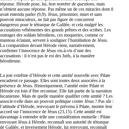
réponse. Hérode pose, lui,
bon nombre de questions
, mais
n’obtient aucune réponse. Pas même un de ces miracles dont il
avait entendu parler (9,9). Jésus, prisonnier, muet et sans
pouvoir miraculeux, ne fait pas figure de concurrent
dangereux pour le tétrarque de Galilée, et cela malgré les
accusations véhémentes des grands prêtres et des scribes. Les
outrages des soldats hérodiens, ces moqueries, comme ce
manteau éclatant, servent à souligner l’humiliation de Jésus.
La comparution devant Hérode vient, narrativement,
confirmer l’innocence de Jésus vis-à-vis d’une des
accusations : il n’est pas le roi des Juifs, à la manière
hérodienne.
La joie extrême d’Hérode et cette
amitié
nouvelle avec Pilate
encadrent ce passage. Elles sont toutes deux associées à la
présence de Jésus. Historiquement, l’amitié entre Pilate et
Hérode est loin d’être reconnue. Elle fait partie de la narration
lucanienne. Mais de quelle manière qualifier cette amitié ? Les
associe-t-elle dans un pouvoir politique contre Jésus ? Pas sûr :
l’attitude d’Hérode, renvoyant le prévenu à Pilate, montre leur
accord sur l’innocence de Jésus (23,15). Cette amitié est
davantage à entendre telle une considération mutuelle : Pilate
envoyant Jésus à Hérode, reconnaît son autorité de tétrarque
de Galilée, et inversement Hérode, lui renvoyant, reconnaît