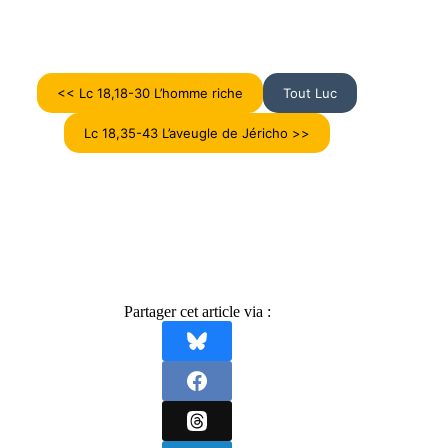
<< Lc 18,18-30 L’homme riche
Tout Luc
Lc 18,35-43 L’aveugle de Jéricho >>
Partager cet article via :