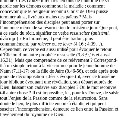
humilié ? Les Douze furent les témoins de l’autorité de sa
parole sur les démons comme sur la maladie ; comment
concevoir que le Seigneur reconnu Christ de Dieu puisse
terminer ainsi, livré aux mains des païens ? Mais
l’incompréhension des disciples peut aussi porter sur
l’annonce même de sa résurrection le troisième jour. Que peut,
à ce stade du récit, signifier ce verbe
ressusciter
(
anistèmi
,
ἀνίστημι) ? En lui-même, il peut être traduit, plus
communément, par
relever
ou
se lever
(4,16 ; 4,39…).
Cependant, ce verbe est aussi utilisé pour évoquer le retour
d’Élie ou d’un autre prophète ressuscité (9,8 ;9,16 et aussi
16,31). Mais que comprendre de ce relèvement ? Correspond-
il à un simple retour à la vie comme pour le jeune homme de
Naïm (7,11-17) ou la fille de Jaïre (8,46-56), et cela après trois
jours de décomposition ? Jésus évoque-t-il, avec ce troisième
jour biblique évoquant une révélation, son départ auprès de
Dieu, laissant son cadavre aux disciples ? Ou le mot recouvre-
t-il autre chose ? Il est impossible, ici, pour les Douze, de saisir
tout l’enjeu de la Passion comme de la résurrection. Sans
doute le lien, le plus difficile encore à établir, et qui peut
susciter l’incompréhension, demeure ce lien entre la Passion et
l’avènement du royaume de Dieu.