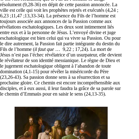
résolument (9,28-36) en dépit de cette passion annoncée. La
ville est celle qui voit les prophètes rejetés et exécutés (4,24 ;
6,23 ;11,47 ;13,33-34). La présence du Fils de l’homme est
toujours associée aux annonces de la Passion comme aux
révélations eschatologiques. Les deux sont intimement liés
entre eux et à la personne de Jésus. L’envoyé divine et juge
eschatologique est bien celui qui va vivre sa Passion. Ou pour
le dire autrement, la Passion fait partie intégrante du destin du
Fils de l’homme (
il faut que
… 9,22 ; 17,24). La mort de
Jésus n’est pas l’échec révélatrice d’un usurpateur, elle devient
le révélateur de son identité messianique. Le règne de Dieu et
le jugement eschatologique obligent à l’abandon de toute
domination (4,1-15) pour révéler la miséricorde du Père
(23,26-43). Sa passion donne sens à sa résurrection et sa
prochaine gloire. Ce chemin est encore incompréhensible aux
disciples, et à eux aussi, il leur faudra la grâce de sa parole sur
le chemin d’Emmaüs pour en saisir le sens (24,13-35).