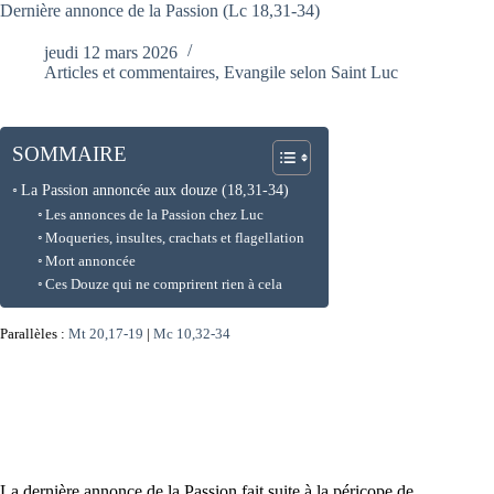
Dernière annonce de la Passion (Lc 18,31-34)
jeudi 12 mars 2026
Articles et commentaires
,
Evangile selon Saint Luc
SOMMAIRE
La Passion annoncée aux douze (18,31-34)
Les annonces de la Passion chez Luc
Moqueries, insultes, crachats et flagellation
Mort annoncée
Ces Douze qui ne comprirent rien à cela
Parallèles :
Mt 20,17-19
|
Mc 10,32-34
La dernière annonce de la Passion fait suite à la péricope de