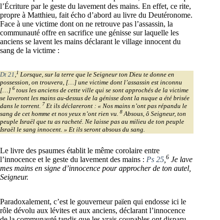
l’Écriture par le geste du lavement des mains. En effet, ce rite,
propre à Matthieu, fait écho d’abord au livre du Deutéronome.
Face à une victime dont on ne retrouve pas l’assassin, la
communauté offre en sacrifice une génisse sur laquelle les
anciens se lavent les mains déclarant le village innocent du
sang de la victime :
1
Dt 21
,
Lorsque, sur la terre que le Seigneur ton Dieu te donne en
possession, on trouvera, […] une victime dont l’assassin est inconnu
6
[…]
tous les anciens de cette ville qui se sont approchés de la victime
se laveront les mains au-dessus de la génisse dont la nuque a été brisée
7
dans le torrent.
Et ils déclareront : « Nos mains n’ont pas répandu le
8
sang de cet homme et nos yeux n’ont rien vu.
Absous, ô Seigneur, ton
peuple Israël que tu as racheté. Ne laisse pas au milieu de ton peuple
Israël le sang innocent. » Et ils seront absous du sang.
Le livre des psaumes établit le même corolaire entre
6
l’innocence et le geste du lavement des mains :
Ps 25
,
Je lave
mes mains en signe d’innocence pour approcher de ton autel,
Seigneur.
Paradoxalement, c’est le gouverneur païen qui endosse ici le
rôle dévolu aux lévites et aux anciens, déclarant l’innocence
de la communauté tandis que les vrais coupables ont disparu