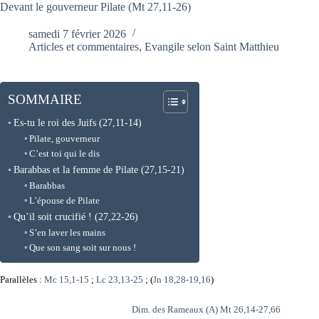
Devant le gouverneur Pilate (Mt 27,11-26)
samedi 7 février 2026
Articles et commentaires
,
Evangile selon Saint Matthieu
SOMMAIRE
Es-tu le roi des Juifs (27,11-14)
Pilate, gouverneur
C’est toi qui le dis
Barabbas et la femme de Pilate (27,15-21)
Barabbas
L’épouse de Pilate
Qu’il soit crucifié ! (27,22-26)
S’en laver les mains
Que son sang soit sur nous !
Parallèles :
Mc 15,1-15
;
Lc 23,13-25
; (
Jn 18,28-19,16
)
Dim. des Rameaux (A) Mt 26,14-27,66