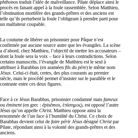
phthonos
traduit l’idée de malveillance. Pilate déplace ainsi le
procès en faisant appel à la foule rassemblée. Selon Matthieu,
l’obstination mortifère des grands-prêtres et des anciens est
telle qu’ils perturbent la foule l’obligeant à prendre parti pour
un malfaiteur coupable.
La coutume de libérer un prisonnier pour Pâque n’est
confirmée par aucune source autre que les évangiles. La scène
a d’abord, chez Matthieu, l’objectif de mettre les accusateurs –
dont la foule sera la voix – face à leurs contradictions. Selon
certains manuscrits, l’évangile de Matthieu est le seul à
attribuer à Barabbas (en araméen
fils du père
) le même nom
Jésus
. Celui-ci était, certes, des plus courants au premier
siècle, mais le procédé permet d’insister sur le parallèle et le
contraste entre ces deux figures.
Face à ce Jésus Barabbas, prisonnier condamné mais
fameux
ou
éminent
(en grec :
épisèmos
, ἐπίσημος), est opposé l’autre
Jésus qu’on appelle
Christ
. Matthieu oppose ainsi la
renommée de l’un face à l’humilité du Christ. Ce choix de
Barabbas devient celui de
faire périr Jésus
désigné
Christ
par
Pilate, répondant ainsi à la volonté des grands-prêtres et des
anciens.