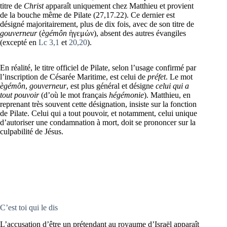
titre de
Christ
apparaît uniquement chez Matthieu et provient
de la bouche même de Pilate (27,17.22). Ce dernier est
désigné majoritairement, plus de dix fois, avec de son titre de
gouverneur
(
ègémôn
ἡγεμών), absent des autres évangiles
(excepté en
Lc 3,1
et
20,20
).
En réalité, le titre officiel de Pilate, selon l’usage confirmé par
l’inscription de Césarée Maritime, est celui de
préfet
. Le mot
ègémôn
,
gouverneur
, est plus général et désigne
celui qui a
tout pouvoir
(d’où le mot français
hégémonie
). Matthieu, en
reprenant très souvent cette désignation, insiste sur la fonction
de Pilate. Celui qui a tout pouvoir, et notamment, celui unique
d’autoriser une condamnation à mort, doit se prononcer sur la
culpabilité de Jésus.
C’est toi qui le dis
L’accusation d’être un prétendant au royaume d’Israël apparaît