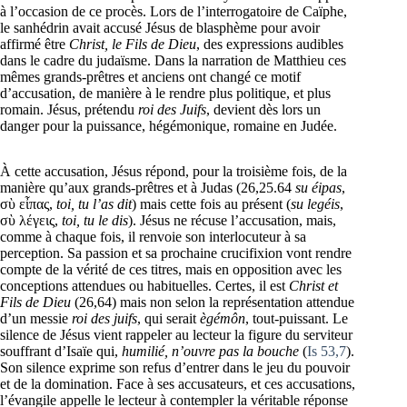
à l’occasion de ce procès. Lors de l’interrogatoire de Caïphe,
le sanhédrin avait accusé Jésus de blasphème pour avoir
affirmé être
Christ, le Fils de Dieu
, des expressions audibles
dans le cadre du judaïsme. Dans la narration de Matthieu ces
mêmes grands-prêtres et anciens ont changé ce motif
d’accusation, de manière à le rendre plus politique, et plus
romain. Jésus, prétendu
roi des Juifs
, devient dès lors un
danger pour la puissance, hégémonique, romaine en Judée.
À cette accusation, Jésus répond, pour la troisième fois, de la
manière qu’aux grands-prêtres et à Judas (26,25.64
su éipas
,
σὺ εἶπας,
toi, tu l’as dit
) mais cette fois au présent (
su legéis
,
σὺ λέγεις,
toi, tu le dis
). Jésus ne récuse l’accusation, mais,
comme à chaque fois, il renvoie son interlocuteur à sa
perception. Sa passion et sa prochaine crucifixion vont rendre
compte de la vérité de ces titres, mais en opposition avec les
conceptions attendues ou habituelles. Certes, il est
Christ et
Fils de Dieu
(26,64) mais non selon la représentation attendue
d’un messie
roi des juifs
, qui serait
ègémôn
, tout-puissant. Le
silence de Jésus vient rappeler au lecteur la figure du serviteur
souffrant d’Isaïe qui,
humilié, n’ouvre pas la bouche
(
Is 53,7
).
Son silence exprime son refus d’entrer dans le jeu du pouvoir
et de la domination. Face à ses accusateurs, et ces accusations,
l’évangile appelle le lecteur à contempler la véritable réponse