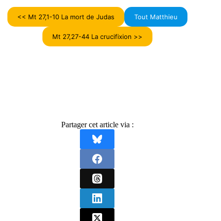
<< Mt 27,1-10 La mort de Judas
Tout Matthieu
Mt 27,27-44 La crucifixion >>
Partager cet article via :