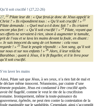
Qu’il soit crucifié ! (27,22-26)
22
27
,
Pilate leur dit : « Que ferai-je donc de Jésus appelé le
23
Christ ? » Ils répondirent tous : « Qu’il soit crucifié ! »
Pilate demanda : « Quel mal a-t-il donc fait ? » Ils criaient
24
encore plus fort : « Qu’il soit crucifié ! »
Pilate, voyant que
ses efforts ne servaient à rien, sinon à augmenter le tumulte,
prit de l’eau et se lava les mains devant la foule, en disant :
« Je suis innocent du sang de cet homme : cela vous
25
regarde ! »
Tout le peuple répondit : « Son sang, qu’il soit
26
sur nous et sur nos enfants ! »
Alors, il leur relâcha
Barabbas ; quant à Jésus, il le fit flageller, et il le livra pour
qu’il soit crucifié.
S’en laver les mains
Ainsi, Pilate sait que Jésus, à ses yeux, n’a rien fait de mal et
le déclare même innocent. Néanmoins, par crainte d’une
émeute populaire, Jésus est condamné à être crucifié après
avoir été flagellé, comme le veut le rite de la crucifixion
romaine. Ironiquement, même la toute-puissance du
gouverneur,
ègémôn
, ne peut rien contre la contestation de la
foule manipulée par le sanhédrin. Cependant, ainsi s’accomplit