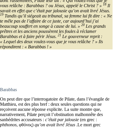
donc rassemblées, Pilate leur dit : « Qui voulez-vous que je
18
vous relâche : Barabbas ? ou Jésus, appelé le Christ ? »
Il
savait en effet que c’était par jalousie qu’on avait livré Jésus.
19
Tandis qu’il siégeait au tribunal, sa femme lui fit dire : « Ne
te mêle pas de l’affaire de ce juste, car aujourd’hui j’ai
20
beaucoup souffert en songe à cause de lui. »
Les grands
prêtres et les anciens poussèrent les foules à réclamer
21
Barabbas et à faire périr Jésus.
Le gouverneur reprit :
« Lequel des deux voulez-vous que je vous relâche ? » Ils
répondirent : « Barabbas ! »
Barabbas
On peut dire que l’interrogatoire de Pilate, dans l’évangile de
Matthieu, est des plus bref : deux seules questions qui ne
reçoivent aucune réponse explicite. La suite montre que,
narrativement, Pilate perçoit l’obstination malhonnête des
sanhédrites accusateurs :
c’était par jalousie
(en grec :
phthonos
, φθόνος)
qu’on avait livré Jésus
.Le mort grec