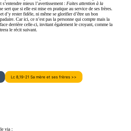
t s’entendre mieux l’avertissement :
Faites attention à la
 sert que si elle est mise en pratique au service de ses frères.
 et d’y rester fidèle, ni même se glorifier d’être un bon
adaire. Car ici, ce n’est pas la personne qui compte mais la
face derrière celle-ci, invitant également le croyant, comme la
era le récit suivant.
Lc 8,19-21 Sa mère et ses frères >>
le via :