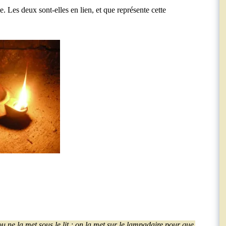
e. Les deux sont-elles en lien, et que représente cette
 ne la met sous le lit ; on la met sur le lampadaire pour que