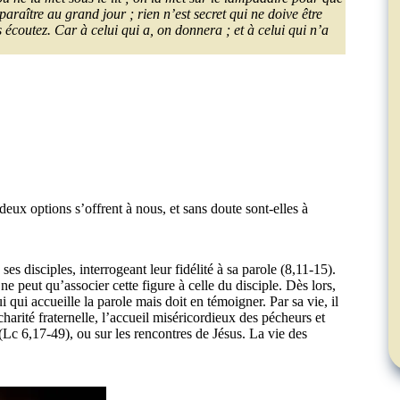
araître au grand jour ; rien n’est secret qui ne doive être
 écoutez. Car à celui qui a, on donnera ; et à celui qui n’a
x options s’offrent à nous, et sans doute sont-elles à
es disciples, interrogeant leur fidélité à sa parole (8,11-15).
e peut qu’associer cette figure à celle du disciple. Dès lors,
i qui accueille la parole mais doit en témoigner. Par sa vie, il
charité fraternelle, l’accueil miséricordieux des pécheurs et
(Lc 6,17-49), ou sur les rencontres de Jésus. La vie des