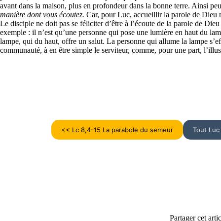
avant dans la maison, plus en profondeur dans la bonne terre. Ainsi peu
manière dont vous écoutez.
Car, pour Luc, accueillir la parole de Dieu ne
Le disciple ne doit pas se féliciter d’être à l’écoute de la parole de Dieu
exemple : il n’est qu’une personne qui pose une lumière en haut du lamp
lampe, qui du haut, offre un salut. La personne qui allume la lampe s’ef
communauté, à en être simple le serviteur, comme, pour une part, l’illustr
<< Lc 8,4-15 La parabole du semeur
Tout Luc
Partager cet artic