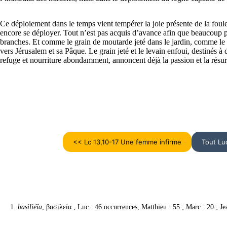
Ce déploiement dans le temps vient tempérer la joie présente de la foule
encore se déployer. Tout n’est pas acquis d’avance afin que beaucoup p
branches. Et comme le grain de moutarde jeté dans le jardin, comme le l
vers Jérusalem et sa Pâque. Le grain jeté et le levain enfoui, destinés à
refuge et nourriture abondamment, annoncent déjà la passion et la résur
<< Lc 13,10-17 Une femme infirme
Tout Lu
basiliéïa
, βασιλεία , Luc : 46 occurrences, Matthieu : 55 ; Marc : 20 ; Je