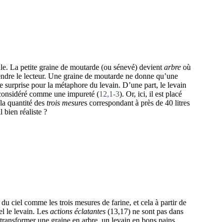
le. La petite graine de moutarde (ou sénevé) devient
arbre
où
rendre le lecteur. Une graine de moutarde ne donne qu’une
me surprise pour la métaphore du levain. D’une part, le levain
st considéré comme une impureté (
12,1-3
). Or, ici, il est placé
la quantité des
trois mesure
s correspondant à près de 40 litres
 bien réaliste ?
u ciel comme les trois mesures de farine, et cela à partir de
el le levain. Les
actions éclatantes
(13,17) ne sont pas dans
transformer une graine en arbre, un levain en bons pains.