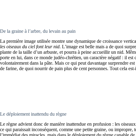
De la graine à l’arbre, du levain au pain
La première image utilisée montre une dynamique de croissance vertica
les oiseaux du ciel font leur nid
. L’image est belle mais a de quoi surp
plante de la taille d’un arbuste, et pourra à peine accueillir un nid. Mê
porte en lui, dans ce monde judéo-chrétien, un caractère négatif : il e
volontairement dans la pâte. Mais ce qui peut davantage surprendre est 
de farine, de quoi nourrir de pain plus de cent personnes. Tout cela est-il
Le déploiement inattendu du règne
Le règne advient donc de manière inattendue en profusion : les oiseaux d
ce qui paraissait inconséquent, comme une petite graine, ou impropre, t
l’immédiat des miracles, mais dans le déploiement du règne capable de 