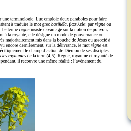
r une terminologie. Luc emploie deux paraboles pour faire
sitent à traduire le mot grec
basiliéïa
, βασιλεία, par
règne
ou
s. Le terme
règne
insiste davantage sur la notion de pouvoir,
nt à la royauté, elle désigne un mode de gouvernance ou
rès majoritairement mis dans la bouche de Jésus ou associé à
 vu encore dernièrement, sur la délivrance, le mot
règne
est
pécifiquement le champ d’action de Dieu ou de ses disciples
us
les royaumes
de la terre (4,5). Règne, royaume et royauté de
ependant, il recouvre une même réalité : l’avènement du