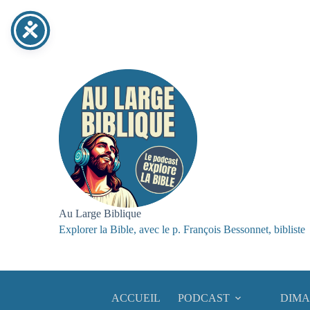
Passer
au
contenu
Au Large Biblique
Explorer la Bible, avec le p. François Bessonnet, bibliste
ACCUEIL
PODCAST
DIMA