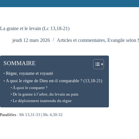
La graine et le levain (Lc 13,18-21)
jeudi 12 mars 2026
Articles et commentaires
,
Evangile selon 
SOMMAIRE
Règne, royaume et royauté
A quoi le règne de Dieu est-il comparable ? (13,18-21)
À quoi le comparer ?
De la graine à l’arbre, du levain au pain
Le déploiement inattendu du règne
Parallèles :
Mt 13,31-33
|
Mc 4,30-32