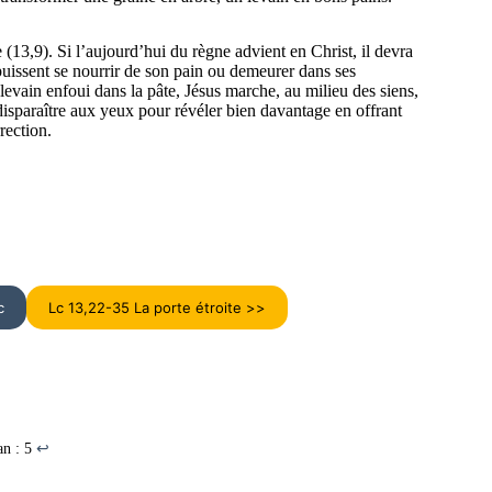
 (13,9). Si l’aujourd’hui du règne advient en Christ, il devra
uissent se nourrir de son pain ou demeurer dans ses
evain enfoui dans la pâte, Jésus marche, au milieu des siens,
 disparaître aux yeux pour révéler bien davantage en offrant
rection.
c
Lc 13,22-35 La porte étroite >>
an : 5
↩︎