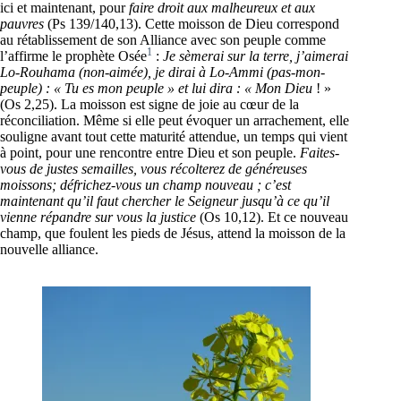
ici et maintenant, pour
faire droit aux malheureux et aux
pauvres
(Ps 139/140,13). Cette moisson de Dieu correspond
au rétablissement de son Alliance avec son peuple comme
1
l’affirme le prophète Osée
:
Je sèmerai sur la terre, j’aimerai
Lo-Rouhama (non-aimée), je dirai à Lo-Ammi (pas-mon-
peuple) : « Tu es mon peuple » et lui dira : « Mon Dieu
! »
(Os 2,25). La moisson est signe de joie au cœur de la
réconciliation. Même si elle peut évoquer un arrachement, elle
souligne avant tout cette maturité attendue, un temps qui vient
à point, pour une rencontre entre Dieu et son peuple.
Faites-
vous de justes semailles, vous récolterez de généreuses
moissons; défrichez-vous un champ nouveau ; c’est
maintenant qu’il faut chercher le Seigneur jusqu’à ce qu’il
vienne répandre sur vous la justice
(Os 10,12). Et ce nouveau
champ, que foulent les pieds de Jésus, attend la moisson de la
nouvelle alliance.