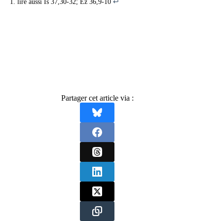
lire aussi Is 37,30-32; Éz 36,9-10
↩︎
Partager cet article via :