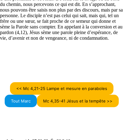
du chemin, nous percevons ce qui est dit. En s’approchant,
nous pouvons être saisis non plus par des discours, mais par sa
personne. Le disciple n’est pas celui qui sait, mais qui, tel un
frère ou une sœur, se fait proche de ce semeur qui donne et
sème la Parole sans compter. En appelant à la conversion et au
pardon (4,12), Jésus sème une parole pleine d’espérance, de
vie, d’avenir et non de vengeance, ni de condamnation.
<< Mc 4,21-25 Lampe et mesure en paraboles
Tout Marc
Mc 4,35-41 Jésus et la tempête >>