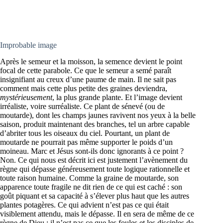
Improbable image
Après le semeur et la moisson, la semence devient le point
focal de cette parabole. Ce que le semeur a semé paraît
insignifiant au creux d’une paume de main. Il ne sait pas
comment mais cette plus petite des graines deviendra,
mystérieusement
, la plus grande plante. Et l’image devient
irréaliste, voire surréaliste. Ce plant de sénevé (ou de
moutarde), dont les champs jaunes ravivent nos yeux à la belle
saison, produit maintenant des branches, tel un arbre capable
d’abriter tous les oiseaux du ciel. Pourtant, un plant de
moutarde ne pourrait pas même supporter le poids d’un
moineau. Marc et Jésus sont-ils donc ignorants à ce point ?
Non. Ce qui nous est décrit ici est justement l’avènement du
règne qui dépasse généreusement toute logique rationnelle et
toute raison humaine. Comme la graine de moutarde, son
apparence toute fragile ne dit rien de ce qui est caché : son
goût piquant et sa capacité à s’élever plus haut que les autres
plantes potagères. Ce qui advient n’est pas ce qui était
visiblement attendu, mais le dépasse. Il en sera de même de ce
règne de Dieu : il n’est pas ce que les foules et les disciples de