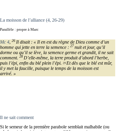
La moisson de l’alliance (4, 26-29)
Parallèle : propre à Marc
26
Mc 4
,
Il disait : « Il en est du règne de Dieu comme d’un
27
homme qui jette en terre la semence :
nuit et jour, qu’il
dorme ou qu’il se lève, la semence germe et grandit, il ne sait
28
comment.
D’elle-même, la terre produit d’abord l’herbe,
puis l’épi, enfin du blé plein l’épi.
Et dès que le blé est mûr,
29
il y met la faucille, puisque le temps de la moisson est
arrivé. »
Il ne sait comment
Si le semeur de la première parabole semblait malhabile (ou