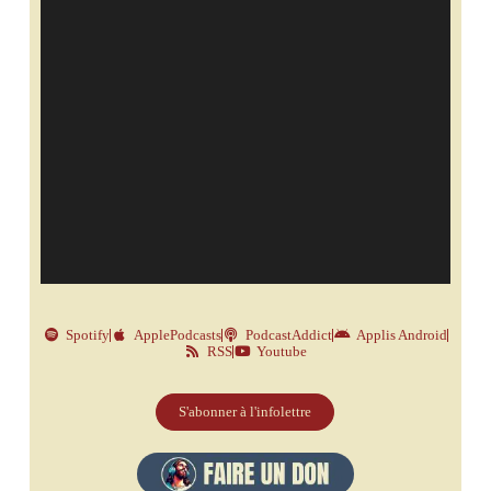
Spotify
ApplePodcasts
PodcastAddict
Applis Android
RSS
Youtube
S'abonner à l'infolettre