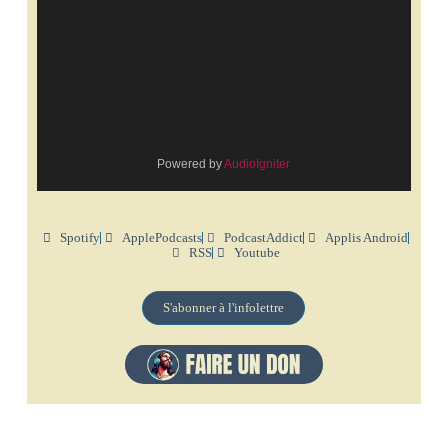
Powered by
AudioIgniter
Spotify
ApplePodcasts
PodcastAddict
Applis Android
RSS
Youtube
S'abonner à l'infolettre