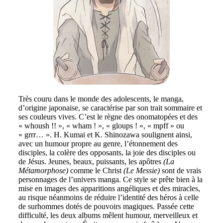
Très couru dans le monde des adolescents, le manga,
d’origine japonaise, se caractérise par son trait sommaire et
ses couleurs vives. C’est le règne des onomatopées et des
« whoush !! », « wham ! », « gloups ! », « mpff » ou
« grrr… ». H. Kumai et K. Shinozawa soulignent ainsi,
avec un humour propre au genre, l’étonnement des
disciples, la colère des opposants, la joie des disciples ou
de Jésus. Jeunes, beaux, puissants, les apôtres
(La
Métamorphose)
comme le Christ
(Le Messie)
sont de vrais
personnages de l’univers manga. Ce style se prête bien à la
mise en images des apparitions angéliques et des miracles,
au risque néanmoins de réduire l’identité des héros à celle
de surhommes dotés de pouvoirs magiques. Passée cette
difficulté, les deux albums mêlent humour, merveilleux et