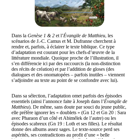
Dans la
Genèse 1 & 2
et l’
Évangile de Matthieu
, les
scénarios de J.-C. Camus et M. Dufranne cherchent à
rendre et, parfois, à éclairer le texte biblique. Ce type
d’adaptation est courant pour les chefs-d’œuvre de la
littérature mondiale. Quoique proche de l’illustration, il
s’en différencie ici par des raccourcis (la non-distinction
des récits de création) et par l’addition de gloses (des
dialogues et des onomatopées – parfois inutiles – viennent
s’adjoindre au texte au point de se confondre avec lui).
Dans sa sélection, l’adaptation omet parfois des épisodes
essentiels (ainsi l’annonce faite à Joseph dans l’
Évangile de
Matthieu
). De même, sans doute par souci du jeune public,
elle préfère ignorer les « doublets » (Gn 12 et Gn 20 : Sara
avec Pharaon d’un côté et Abimélek de l’autre) ou les
épisodes scabreux (Gn 19 : Loth et ses filles). Le résultat
donne des albums assez sages. Le texte-source perd ses
aspérités, ses contradictions au profit d’une « belle