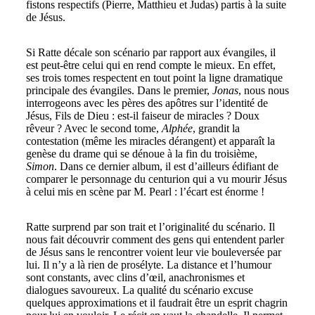
fistons respectifs (Pierre, Matthieu et Judas) partis à la suite
de Jésus.
Si Ratte décale son scénario par rapport aux évangiles, il
est peut-être celui qui en rend compte le mieux. En effet,
ses trois tomes respectent en tout point la ligne dramatique
principale des évangiles. Dans le premier,
Jonas
, nous nous
interrogeons avec les pères des apôtres sur l’identité de
Jésus, Fils de Dieu : est-il faiseur de miracles ? Doux
rêveur ? Avec le second tome,
Alphée
, grandit la
contestation (même les miracles dérangent) et apparaît la
genèse du drame qui se dénoue à la fin du troisième,
Simon
. Dans ce dernier album, il est d’ailleurs édifiant de
comparer le personnage du centurion qui a vu mourir Jésus
à celui mis en scène par M. Pearl : l’écart est énorme !
Ratte surprend par son trait et l’originalité du scénario. Il
nous fait découvrir comment des gens qui entendent parler
de Jésus sans le rencontrer voient leur vie bouleversée par
lui. Il n’y a là rien de prosélyte. La distance et l’humour
sont constants, avec clins d’œil, anachronismes et
dialogues savoureux. La qualité du scénario excuse
quelques approximations et il faudrait être un esprit chagrin