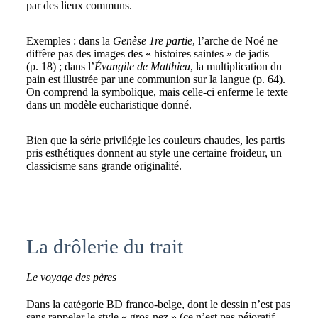
par des lieux communs.
Exemples : dans la
Genèse 1re partie
, l’arche de Noé ne
diffère pas des images des « histoires saintes » de jadis
(p. 18) ; dans l’
Évangile
de Matthieu
, la multiplication du
pain est illustrée par une communion sur la langue (p. 64).
On comprend la symbolique, mais celle-ci enferme le texte
dans un modèle eucharistique donné.
Bien que la série privilégie les couleurs chaudes, les partis
pris esthétiques donnent au style une certaine froideur, un
classicisme sans grande originalité.
La drôlerie du trait
Le voyage des pères
Dans la catégorie BD franco-belge, dont le dessin n’est pas
sans rappeler le style « gros-nez » (ce n’est pas péjoratif,