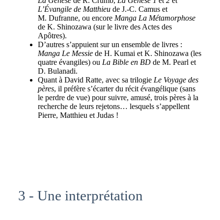
La Genèse
de R. Crumb,
La Genèse 1
et
2
et
L’Évangile de Matthieu
de J.-C. Camus et
M. Dufranne, ou encore
Manga La Métamorphose
de K. Shinozawa (sur le livre des Actes des
Apôtres).
D’autres s’appuient sur un ensemble de livres :
Manga Le Messie
de H. Kumai et K. Shinozawa (les
quatre évangiles) ou
La Bible en BD
de M. Pearl et
D. Bulanadi.
Quant à David Ratte, avec sa trilogie
Le Voyage des
pères
, il préfère s’écarter du récit évangélique (sans
le perdre de vue) pour suivre, amusé, trois pères à la
recherche de leurs rejetons… lesquels s’appellent
Pierre, Matthieu et Judas !
3 - Une interprétation