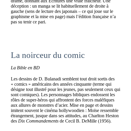
drame, donnant aux Écritures une vraie fraîcheur. Une
déception : un manga se lit habituellement de droite à
gauche (sens de lecture des japonais – ce qui joue sur le
graphisme et la mise en page) mais l’édition française n’a
pas su tenir ce pari.
La noirceur du comic
La Bible en BD
Les dessins de D. Bulanadi semblent tout droit sortis des
« comics » américains des années cinquante (terme qui
désigne tout illustré pour les jeunes, pas seulement ceux qui
sont comiques). Les personnages bibliques endossent les
rôles de super-héros qui affrontent des forces maléfiques
aux allures de monstres d’acier. Mise en page et dessins
imitent souvent le cinéma hollywoodien : Moïse ressemble
étrangement, jusque dans ses attitudes, au Charlton Heston
des
Dix Commandements
de Cecil B. DeMille (1956).