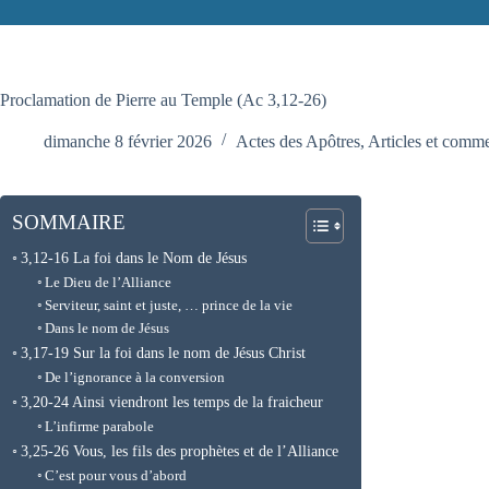
Proclamation de Pierre au Temple (Ac 3,12-26)
dimanche 8 février 2026
Actes des Apôtres
,
Articles et comme
SOMMAIRE
3,12-16 La foi dans le Nom de Jésus
Le Dieu de l’Alliance
Serviteur, saint et juste, … prince de la vie
Dans le nom de Jésus
3,17-19 Sur la foi dans le nom de Jésus Christ
De l’ignorance à la conversion
3,20-24 Ainsi viendront les temps de la fraicheur
L’infirme parabole
3,25-26 Vous, les fils des prophètes et de l’Alliance
C’est pour vous d’abord