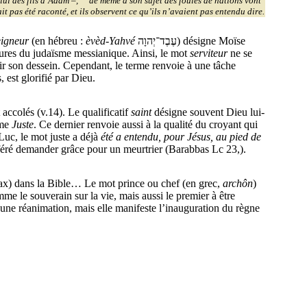
lui des fils d’Adam –,
de même à son sujet des foules de nations vont
ait pas été raconté, et ils observent ce qu’ils n’avaient pas entendu dire.
eigneur
(en hébreu :
èvèd-Yahvé
‎עֶבֶד־יְהוָה) désigne Moïse
ures du judaïsme messianique. Ainsi, le mot
serviteur
ne se
rvir son dessein. Cependant, le terme renvoie à une tâche
, est glorifié par Dieu.
 accolés (v.14). Le qualificatif
saint
désigne souvent Dieu lui-
rme
Juste
. Ce dernier renvoie aussi à la qualité du croyant qui
uc, le mot juste a déjà
été a entendu, pour Jésus, au pied de
féré demander grâce pour un meurtrier (Barabbas Lc 23,).
ax) dans la Bible… Le mot prince ou chef (en grec,
archôn
)
mme le souverain sur la vie, mais aussi le premier à être
, une réanimation, mais elle manifeste l’inauguration du règne