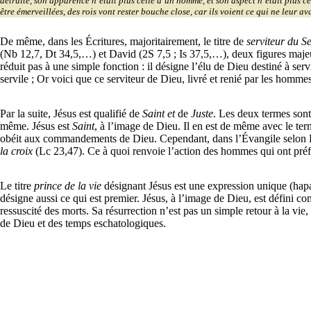
détruite, son apparence n’était plus celle d’un homme, et son aspect n’était plus ce
être émerveillées, des rois vont rester bouche close, car ils voient ce qui ne leur av
De même, dans les Écritures, majoritairement, le titre de
serviteur du S
(Nb 12,7, Dt 34,5,…) et David (2S 7,5 ; Is 37,5,…), deux figures maje
réduit pas à une simple fonction : il désigne l’élu de Dieu destiné à se
servile ; Or voici que ce serviteur de Dieu, livré et renié par les hommes
Par la suite, Jésus est qualifié de
Saint et
de
Juste
. Les deux termes sont
même. Jésus est
Saint
, à l’image de Dieu. Il en est de même avec le te
obéit aux commandements de Dieu. Cependant, dans l’Évangile selon L
la croix
(Lc 23,47). Ce à quoi renvoie l’action des hommes qui ont pré
Le titre
prince de la vie
désignant Jésus est une expression unique (hap
désigne aussi ce qui est premier. Jésus, à l’image de Dieu, est défini co
ressuscité des morts. Sa résurrection n’est pas un simple retour à la vie
de Dieu et des temps eschatologiques.