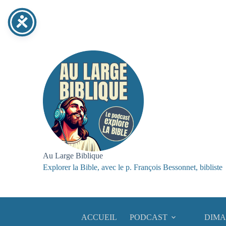
Passer
au
contenu
Au Large Biblique
Explorer la Bible, avec le p. François Bessonnet, bibliste
ACCUEIL
PODCAST
DIMA