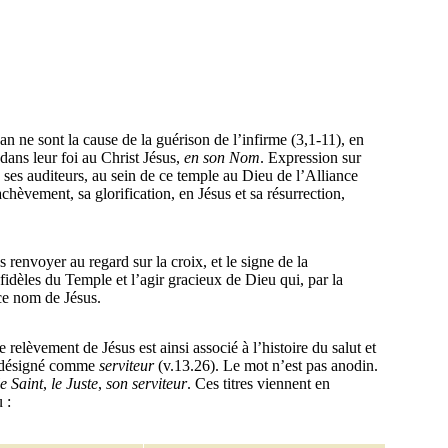
ean ne sont la cause de la guérison de l’infirme (3,1-11), en
dans leur foi au Christ Jésus,
en son Nom
. Expression sur
d ses auditeurs, au sein de ce temple au Dieu de l’Alliance
hèvement, sa glorification, en Jésus et sa résurrection,
s renvoyer au regard sur la croix, et le signe de la
s fidèles du Temple et l’agir gracieux de Dieu qui, par la
 ce nom de Jésus.
 relèvement de Jésus est ainsi associé à l’histoire du salut et
st désigné comme
serviteur
(v.13.26). Le mot n’est pas anodin.
le Saint
,
le Juste
,
son serviteur
. Ces titres viennent en
 :