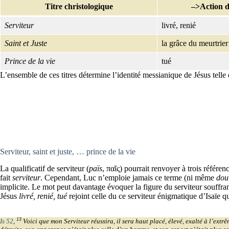
Titre christologique
–>Action 
Serviteur
livré, renié
Saint et Juste
la grâce du meurtrier
Prince de la vie
tué
L’ensemble de ces titres détermine l’identité messianique de Jésus telle 
Serviteur, saint et juste, … prince de la vie
La qualificatif de serviteur (
païs
, παῖς) pourrait renvoyer à trois référen
fait
serviteur
. Cependant, Luc n’emploie jamais ce terme (ni même
dou
implicite. Le mot peut davantage évoquer la figure du serviteur souffrant
Jésus
livré, renié, tué
rejoint celle du ce serviteur énigmatique d’Isaïe q
13
Is 52
,
Voici que mon Serviteur réussira, il sera haut placé, élevé, exalté à l’extr