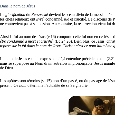
Dans le nom de Jésus
La
glorification
du
Ressuscité
devient le sceau divin de la messianité d
les chefs religieux ont
livré
, condamné,
tué
et crucifié. Le discours de 
ne contrevient pas à sa mission. Au contraire, la résurrection vient lui d
Ainsi la foi au nom de Jésus (v.16) comporte cette foi non en ce Jésus
être condamné à mort et crucifié
(Lc 24,20). Bien plus, ce Jésus, christ
repose sur la foi dans le nom de Jésus Christ : c’est ce nom lui-même 
Le nom de Jésus est une expression déjà entendue précédemment (2,21.3
mais se superpose au Nom divin autrefois imprononçable. Jésus manifest
de Dieu.
Les apôtres sont témoins (v .15) non d’un passé, ou du passage de Jésu
présent. Ce
nom
détermine l’actualité de sa Seigneurie.