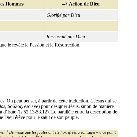
des Hommes
–>
Action de Dieu
Glorifié par Dieu
Ressuscité par Dieu
que le révèle la Passion et la Résurrection.
ces. On peut penser, à partir de cette traduction, à Jésus qui se
los
, δοῦλος, esclave) pour désigner Jésus, sinon de manière
 d’Isaïe (Is 52,13-53,12). Le parallèle entre la description de
ue Dieu élève pour le salut de son peuple.
14
ême.
De même que les foules ont été horrifiées à son sujet – à ce point
15