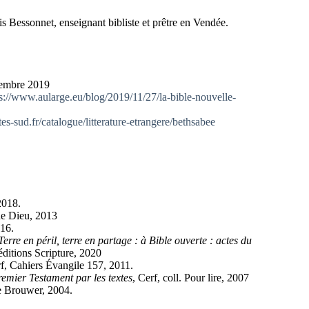
 Bessonnet, enseignant bibliste et prêtre en Vendée.
ovembre 2019
s://www.aularge.eu/blog/2019/11/27/la-bible-nouvelle-
es-sud.fr/catalogue/litterature-etrangere/bethsabee
2018.
 de Dieu, 2013
016.
Terre en péril, terre en partage : à Bible ouverte : actes du
 éditions Scripture, 2020
rf, Cahiers Évangile 157, 2011.
remier Testament par les textes
, Cerf, coll. Pour lire, 2007
e Brouwer, 2004.