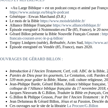
«Au Large Biblique » est un podcast conçu et animé par François
https://www.aularge.eu/blog/le-podcast
Générique : Erwan Marchand
(D.R.)
Le mois de la Bible
https://www.moisdelabible.fr/
Alliance Biblique Française
https://www.alliancebiblique.fr/
Épisode enregistré à Noirmoutier-en-l’île (85, France), le 20 n
Gérard Billon présente la Bible Nouvelle Français Courant :
http
francais-courant-avec-le-p-g-billon/
Torgny Lindgren (suède),
Bethsabée
, Actes Sud,
https://www.act
Épisode enregistré en Vendée (85, France), mars 2020.
OUVRAGES DE GÉRARD BILLON :
Introduction à l’Ancien Testament
, Cerf, coll. ABC de la Bible, 
Paroles de Dieu pour les gourmets
, Le Centurion, coll. Paroles
539 mots pour goûter la Bible
, Mame, coll. culture religieuse, 2
Jean-Philippe Barde, Gérard Billon, Alliance biblique française,
colloque de l’Alliance biblique française du 17 novembre 2018
,
Jacques Nieuvarts & G.Billon,
Traduire la Bible en français
, Ce
G.Billon & Philippe Gruson,
Pour lire l’Ancien Testament : le P
Jean Delumeau & Gérard Billon,
Jésus et sa Passion
, Desclée d
Ces ouvrages sur le site de la librairie
La Procure/G.Billon