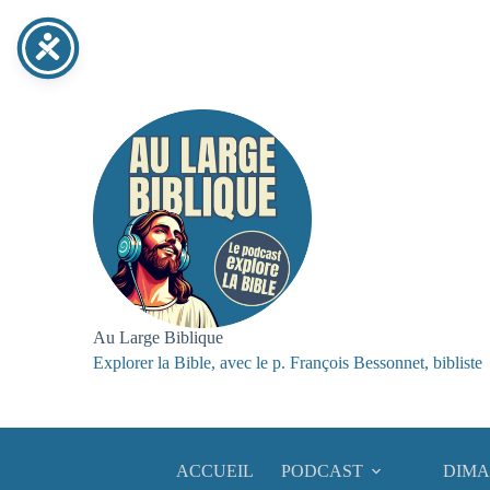
Passer
au
contenu
Au Large Biblique
Explorer la Bible, avec le p. François Bessonnet, bibliste
ACCUEIL
PODCAST
DIMA