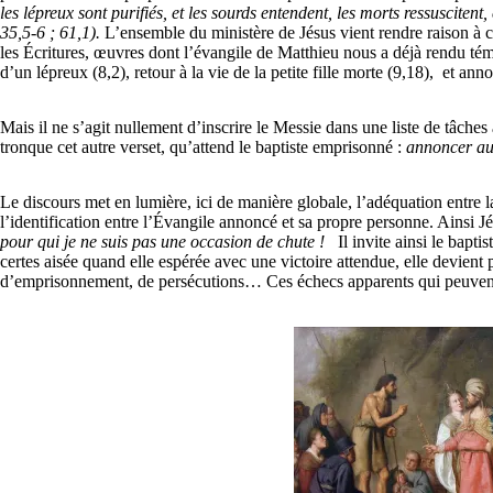
les lépreux sont purifiés, et les sourds entendent, les morts ressuscitent
35,5-6 ; 61,1).
L’ensemble du ministère de Jésus vient rendre raison à 
les Écritures, œuvres dont l’évangile de Matthieu nous a déjà rendu tém
d’un lépreux (8,2), retour à la vie de la petite fille morte (9,18), et an
Mais il ne s’agit nullement d’inscrire le Messie dans une liste de tâches
tronque cet autre verset, qu’attend le baptiste emprisonné :
annoncer aux
Le discours met en lumière, ici de manière globale, l’adéquation entre 
l’identification entre l’Évangile annoncé et sa propre personne. Ainsi Jés
pour qui je ne suis pas une occasion de chute !
Il invite ainsi le bapti
certes aisée quand elle espérée avec une victoire attendue, elle devient 
d’emprisonnement, de persécutions… Ces échecs apparents qui peuvent d