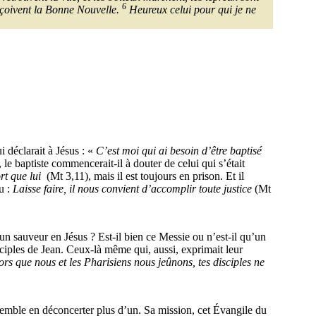
6
 reçoivent la Bonne Nouvelle.
Heureux celui pour qui je ne
i déclarait à Jésus : «
C’est moi qui ai besoin d’être baptisé
le baptiste commencerait-il à douter de celui qui s’était
rt que lui
(Mt 3,11), mais il est toujours en prison. Et il
u :
Laisse faire, il nous convient d’accomplir toute justice
(Mt
’un sauveur en Jésus ? Est-il bien ce Messie ou n’est-il qu’un
sciples de Jean. Ceux-là même qui, aussi, exprimait leur
ors que nous et les Pharisiens nous jeûnons, tes disciples ne
 semble en déconcerter plus d’un. Sa mission, cet Évangile du