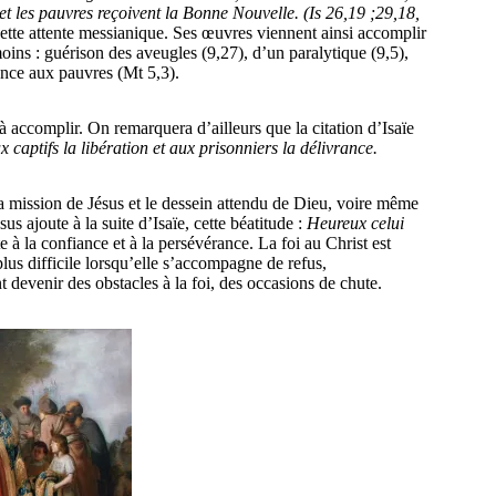
, et les pauvres reçoivent la Bonne Nouvelle. (Is 26,19 ;29,18,
cette attente messianique. Ses œuvres viennent ainsi accomplir
oins : guérison des aveugles (9,27), d’un paralytique (9,5),
nonce aux pauvres (Mt 5,3).
 à accomplir. On remarquera d’ailleurs que la citation d’Isaïe
 captifs la libération et aux prisonniers la délivrance.
la mission de Jésus et le dessein attendu de Dieu, voire même
us ajoute à la suite d’Isaïe, cette béatitude :
Heureux celui
ste à la confiance et à la persévérance. La foi au Christ est
plus difficile lorsqu’elle s’accompagne de refus,
evenir des obstacles à la foi, des occasions de chute.