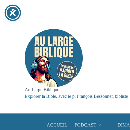
Passer
au
contenu
Au Large Biblique
Explorer la Bible, avec le p. François Bessonnet, bibliste
ACCUEIL
PODCAST
DIMA