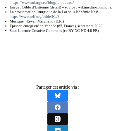
https://www.aularge.eu/blog/le-podcast
/
Image : Bible d’Estienne (détail) – source : wikimedia-commons.
La proclamation liturgique de la Loi sous Néhémie Ne 8
https://www.aelf.org/bible/Ne/8
Musique : Erwan Marchand (D.R.)
Épisode enregistré en Vendée (85, France), septembre 2020
Sous Licence Creative Commons (cc BY-NC-ND 4.0 FR)
Partager cet article via :