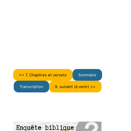
<< 7. Chapitres et versets
Sommaire
Transcription
9. suivant (à venir) >>