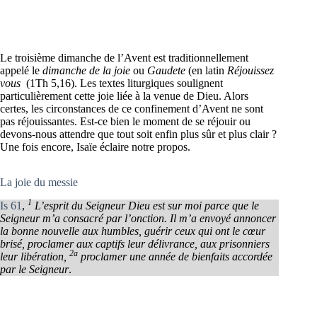
Le troisième dimanche de l’Avent est traditionnellement
appelé le
dimanche de la joie
ou
Gaudete
(en latin
Réjouissez
vous
(1Th 5,16). Les textes liturgiques soulignent
particulièrement cette joie liée à la venue de Dieu. Alors
certes, les circonstances de ce confinement d’Avent ne sont
pas réjouissantes. Est-ce bien le moment de se réjouir ou
devons-nous attendre que tout soit enfin plus sûr et plus clair ?
Une fois encore, Isaïe éclaire notre propos.
La joie du messie
1
Is 61
,
L’esprit du Seigneur Dieu est sur moi parce que le
Seigneur m’a consacré par l’onction. Il m’a envoyé annoncer
la bonne nouvelle aux humbles, guérir ceux qui ont le cœur
brisé, proclamer aux captifs leur délivrance, aux prisonniers
2a
leur libération,
proclamer une année de bienfaits accordée
par le Seigneur
.