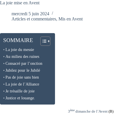
La joie mise en Avent
mercredi 5 juin 2024
Articles et commentaires
,
Mis en Avent
SOMMAIRE
La joie du messie
Au milieu des ruines
Consacré par l’onction
Jubilez pour le Jubilé
Pas de joie sans bien
La joie de l’Alliance
Je trésaille de joie
Justice et louange.
ème
3
dimanche de l’Avent
(B)