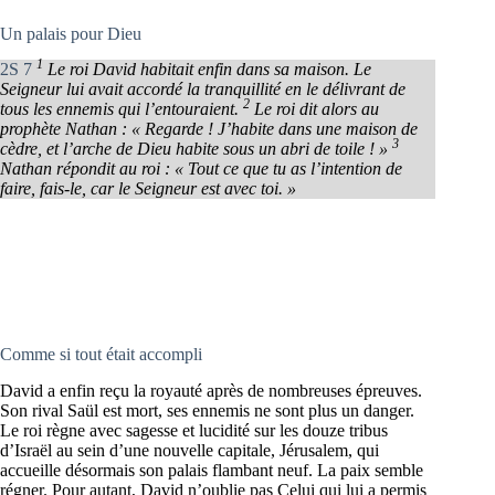
Un palais pour Dieu
1
2S 7
Le roi David habitait enfin dans sa maison. Le
Seigneur lui avait accordé la tranquillité en le délivrant de
2
tous les ennemis qui l’entouraient.
Le roi dit alors au
prophète Nathan : « Regarde ! J’habite dans une maison de
3
cèdre, et l’arche de Dieu habite sous un abri de toile ! »
Nathan répondit au roi : « Tout ce que tu as l’intention de
faire, fais-le, car le Seigneur est avec toi. »
Comme si tout était accompli
David a enfin reçu la royauté après de nombreuses épreuves.
Son rival Saül est mort, ses ennemis ne sont plus un danger.
Le roi règne avec sagesse et lucidité sur les douze tribus
d’Israël au sein d’une nouvelle capitale, Jérusalem, qui
accueille désormais son palais flambant neuf. La paix semble
régner. Pour autant, David n’oublie pas Celui qui lui a permis