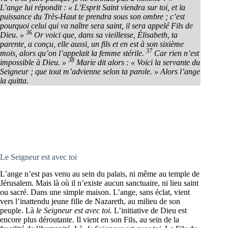
L’ange lui répondit : « L’Esprit Saint viendra sur toi, et la
puissance du Très-Haut te prendra sous son ombre ; c’est
pourquoi celui qui va naître sera saint, il sera appelé Fils de
36
Dieu. »
Or voici que, dans sa vieillesse, Élisabeth, ta
parente, a conçu, elle aussi, un fils et en est à son sixième
37
mois, alors qu’on l’appelait la femme stérile.
Car rien n’est
38
impossible à Dieu. »
Marie dit alors : « Voici la servante du
Seigneur ; que tout m’advienne selon ta parole. » Alors l’ange
la quitta.
Le Seigneur est avec toi
L’ange n’est pas venu au sein du palais, ni même au temple de
Jérusalem. Mais là où il n’existe aucun sanctuaire, ni lieu saint
ou sacré. Dans une simple maison. L’ange, sans éclat, vient
vers l’inattendu jeune fille de Nazareth, au milieu de son
peuple. Là
le Seigneur est avec toi
. L’initiative de Dieu est
encore plus déroutante. Il vient en son Fils, au sein de la