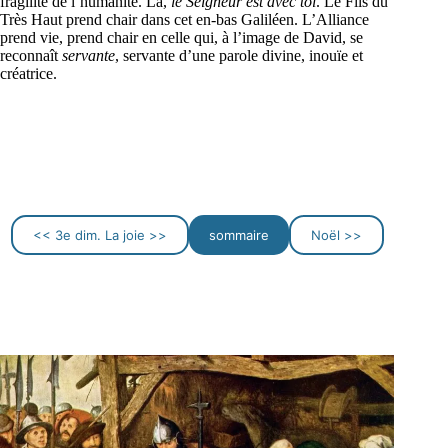
fragilité de l’humanité. Là,
le Seigneur est avec toi
. Le Fils du
Très Haut prend chair dans cet en-bas Galiléen. L’Alliance
prend vie, prend chair en celle qui, à l’image de David, se
reconnaît
servante
, servante d’une parole divine, inouïe et
créatrice.
<< 3e dim. La joie >>
sommaire
Noël >>