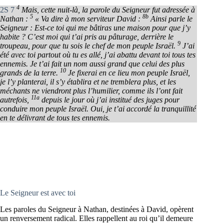
4
2S 7
Mais, cette nuit-là, la parole du Seigneur fut adressée à
5
8b
Nathan :
« Va dire à mon serviteur David :
Ainsi parle le
Seigneur : Est-ce toi qui me bâtiras une maison pour que j’y
habite ? C’est moi qui t’ai pris au pâturage, derrière le
9
troupeau, pour que tu sois le chef de mon peuple Israël.
J’ai
été avec toi partout où tu es allé, j’ai abattu devant toi tous tes
ennemis. Je t’ai fait un nom aussi grand que celui des plus
10
grands de la terre.
Je fixerai en ce lieu mon peuple Israël,
je l’y planterai, il s’y établira et ne tremblera plus, et les
méchants ne viendront plus l’humilier, comme ils l’ont fait
11a
autrefois,
depuis le jour où j’ai institué des juges pour
conduire mon peuple Israël. Oui, je t’ai accordé la tranquillité
en te délivrant de tous tes ennemis.
Le Seigneur est avec toi
Les paroles du Seigneur à Nathan, destinées à David, opèrent
un renversement radical. Elles rappellent au roi qu’il demeure