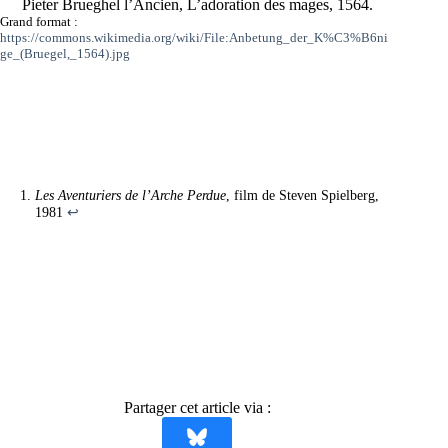
Pieter Brueghel l’Ancien, L’adoration des mages, 1564.
Grand format :
https://commons.wikimedia.org/wiki/File:Anbetung_der_K%C3%B6ni
ge_(Bruegel,_1564).jpg
Les Aventuriers de l’Arche Perdue
, film de Steven Spielberg,
1981
↩︎
Partager cet article via :