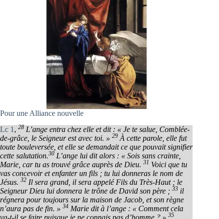
Pour une Alliance nouvelle
28
Lc 1
,
L’ange entra chez elle et dit : « Je te salue, Comblée-
29
de-grâce, le Seigneur est avec toi. »
À cette parole, elle fut
toute bouleversée, et elle se demandait ce que pouvait signifier
30
cette salutation.
L’ange lui dit alors : « Sois sans crainte,
31
Marie, car tu as trouvé grâce auprès de Dieu.
Voici que tu
vas concevoir et enfanter un fils ; tu lui donneras le nom de
32
Jésus.
Il sera grand, il sera appelé Fils du Très-Haut ; le
33
Seigneur Dieu lui donnera le trône de David son père ;
il
régnera pour toujours sur la maison de Jacob, et son règne
34
n’aura pas de fin. »
Marie dit à l’ange : « Comment cela
35
va-t-il se faire puisque je ne connais pas d’homme ? »