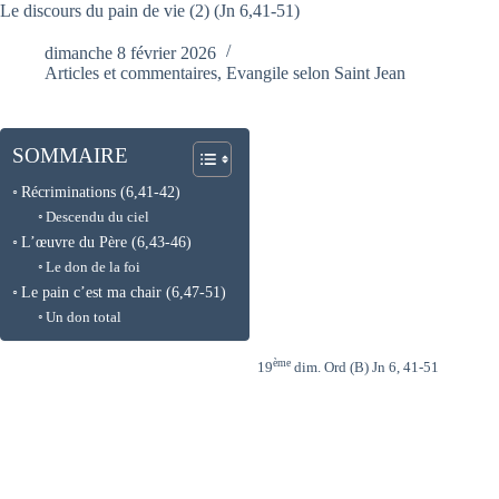
Le discours du pain de vie (2) (Jn 6,41-51)
dimanche 8 février 2026
Articles et commentaires
,
Evangile selon Saint Jean
SOMMAIRE
Récriminations (6,41-42)
Descendu du ciel
L’œuvre du Père (6,43-46)
Le don de la foi
Le pain c’est ma chair (6,47-51)
Un don total
ème
19
dim. Ord (B) Jn 6, 41-51