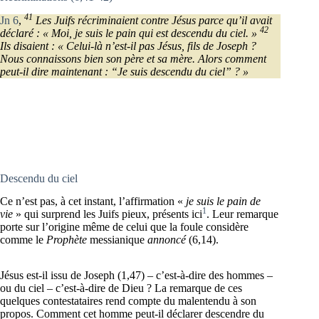
41
Jn 6
,
Les Juifs récriminaient contre Jésus parce qu’il avait
42
déclaré : « Moi, je suis le pain qui est descendu du ciel. »
Ils disaient : « Celui-là n’est-il pas Jésus, fils de Joseph ?
Nous connaissons bien son père et sa mère. Alors comment
peut-il dire maintenant : “Je suis descendu du ciel” ? »
Descendu du ciel
Ce n’est pas, à cet instant, l’affirmation «
je suis le pain de
1
vie
» qui surprend les Juifs pieux, présents ici
. Leur remarque
porte sur l’origine même de celui que la foule considère
comme le
Prophète
messianique
annoncé
(6,14).
Jésus est-il issu de Joseph (1,47) – c’est-à-dire des hommes –
ou du ciel – c’est-à-dire de Dieu ? La remarque de ces
quelques contestataires rend compte du malentendu à son
propos. Comment cet homme peut-il déclarer descendre du