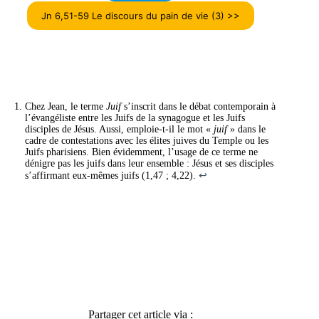
Jn 6,51-59 Le discours du pain de vie (3) >>
Chez Jean, le terme
Juif
s’inscrit dans le débat contemporain à
l’évangéliste entre les Juifs de la synagogue et les Juifs
disciples de Jésus. Aussi, emploie-t-il le mot «
juif
» dans le
cadre de contestations avec les élites juives du Temple ou les
Juifs pharisiens. Bien évidemment, l’usage de ce terme ne
dénigre pas les juifs dans leur ensemble : Jésus et ses disciples
s’affirmant eux-mêmes juifs (1,47 ; 4,22).
↩︎
Partager cet article via :