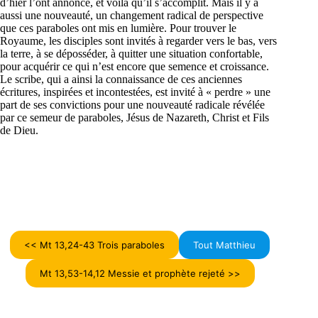
d’hier l’ont annoncé, et voilà qu’il s’accomplit. Mais il y a
aussi une nouveauté, un changement radical de perspective
que ces paraboles ont mis en lumière. Pour trouver le
Royaume, les disciples sont invités à regarder vers le bas, vers
la terre, à se déposséder, à quitter une situation confortable,
pour acquérir ce qui n’est encore que semence et croissance.
Le scribe, qui a ainsi la connaissance de ces anciennes
écritures, inspirées et incontestées, est invité à « perdre » une
part de ses convictions pour une nouveauté radicale révélée
par ce semeur de paraboles, Jésus de Nazareth, Christ et Fils
de Dieu.
<< Mt 13,24-43 Trois paraboles
Tout Matthieu
Mt 13,53-14,12 Messie et prophète rejeté >>