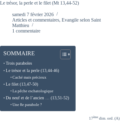
Le trésor, la perle et le filet (Mt 13,44-52)
samedi 7 février 2026
Articles et commentaires
,
Evangile selon Saint
Matthieu
1 commentaire
SOMMAIRE
Trois paraboles
Le trésor et la perle (13,44-46)
Caché mais précieux
Le filet (13,47-50)
La pêche eschatologique
Du neuf et de l’ancien … (13,51-52)
Une 8e parabole ?
ème
17
dim. ord. (A)