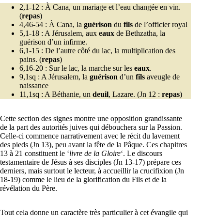
2,1-12 : À Cana, un mariage et l’eau changée en vin.
(
repas
)
4,46-54 : À Cana, la
guérison
du
fils
de l’officier royal
5,1-18 : A Jérusalem, aux
eaux
de Bethzatha, la
guérison d’un infirme.
6,1-15 : De l’autre côté du lac, la multiplication des
pains. (
repas
)
6,16-20 : Sur le lac, la marche sur les
eaux
.
9,1sq : A Jérusalem, la
guérison
d’un
fils
aveugle de
naissance
11,1sq : A Béthanie, un
deuil
, Lazare. (Jn 12 :
repas
)
Cette section des signes montre une opposition grandissante
de la part des autorités juives qui débouchera sur la Passion.
Celle-ci commence narrativement avec le récit du lavement
des pieds (Jn 13), peu avant la fête de la Pâque. Ces chapitres
13 à 21 constituent le ‘
livre de la Gloire
‘. Le discours
testamentaire de Jésus à ses disciples (Jn 13-17) prépare ces
derniers, mais surtout le lecteur, à accueillir la crucifixion (Jn
18-19) comme le lieu de la glorification du Fils et de la
révélation du Père.
Tout cela donne un caractère très particulier à cet évangile qui