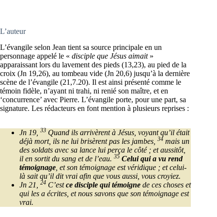
L’auteur
L’évangile selon Jean tient sa source principale en un
personnage appelé le «
disciple que Jésus aimait
»
apparaissant lors du lavement des pieds (13,23), au pied de la
croix (Jn 19,26), au tombeau vide (Jn 20,6) jusqu’à la dernière
scène de l’évangile (21,7.20). Il est ainsi présenté comme le
témoin fidèle, n’ayant ni trahi, ni renié son maître, et en
‘concurrence’ avec Pierre. L’évangile porte, pour une part, sa
signature. Les rédacteurs en font mention à plusieurs reprises :
33
Jn 19,
Quand ils arrivèrent à Jésus, voyant qu’il était
34
déjà mort, ils ne lui brisèrent pas les jambes,
mais un
des soldats avec sa lance lui perça le côté ; et aussitôt,
35
il en sortit du sang et de l’eau.
Celui qui a vu rend
témoignage
, et son témoignage est véridique ; et celui-
là sait qu’il dit vrai afin que vous aussi, vous croyiez.
24
Jn 21,
C’est
ce disciple qui témoigne
de ces choses et
qui les a écrites, et nous savons que son témoignage est
vrai.