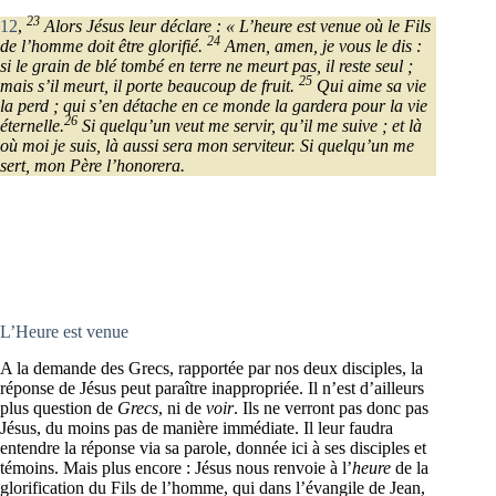
23
12
,
Alors Jésus leur déclare : « L’heure est venue où le Fils
24
de l’homme doit être glorifié.
Amen, amen, je vous le dis :
si le grain de blé tombé en terre ne meurt pas, il reste seul ;
25
mais s’il meurt, il porte beaucoup de fruit.
Qui aime sa vie
la perd ; qui s’en détache en ce monde la gardera pour la vie
26
éternelle.
Si quelqu’un veut me servir, qu’il me suive ; et là
où moi je suis, là aussi sera mon serviteur. Si quelqu’un me
sert, mon Père l’honorera.
L’Heure est venue
A la demande des Grecs, rapportée par nos deux disciples, la
réponse de Jésus peut paraître inappropriée. Il n’est d’ailleurs
plus question de
Grecs
, ni de
voir
. Ils ne verront pas donc pas
Jésus, du moins pas de manière immédiate. Il leur faudra
entendre la réponse via sa parole, donnée ici à ses disciples et
témoins. Mais plus encore : Jésus nous renvoie à l’
heure
de la
glorification du Fils de l’homme, qui dans l’évangile de Jean,