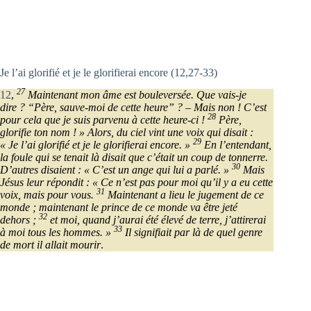
Je l’ai glorifié et je le glorifierai encore (12,27-33)
27
12
,
Maintenant mon âme est bouleversée. Que vais-je
dire ? “Père, sauve-moi de cette heure” ? – Mais non ! C’est
28
pour cela que je suis parvenu à cette heure-ci !
Père,
glorifie ton nom ! » Alors, du ciel vint une voix qui disait :
29
« Je l’ai glorifié et je le glorifierai encore. »
En l’entendant,
la foule qui se tenait là disait que c’était un coup de tonnerre.
30
D’autres disaient : « C’est un ange qui lui a parlé. »
Mais
Jésus leur répondit : « Ce n’est pas pour moi qu’il y a eu cette
31
voix, mais pour vous.
Maintenant a lieu le jugement de ce
monde ; maintenant le prince de ce monde va être jeté
32
dehors ;
et moi, quand j’aurai été élevé de terre, j’attirerai
33
à moi tous les hommes. »
Il signifiait par là de quel genre
de mort il allait mourir
.