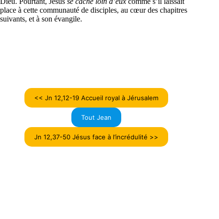
Dieu. Pourtant, Jésus
se cache loin d’eux
comme s’il laissait
place à cette communauté de disciples, au cœur des chapitres
suivants, et à son évangile.
<< Jn 12,12-19 Accueil royal à Jérusalem
Tout Jean
Jn 12,37-50 Jésus face à l’incrédulité >>