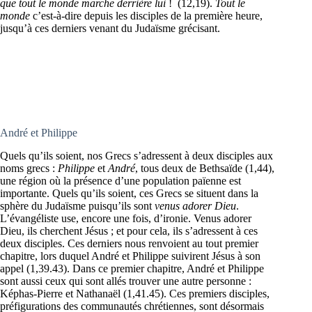
que tout le monde marche derrière lui
! (12,19).
Tout le
monde
c’est-à-dire depuis les disciples de la première heure,
jusqu’à ces derniers venant du Judaïsme grécisant.
André et Philippe
Quels qu’ils soient, nos Grecs s’adressent à deux disciples aux
noms grecs :
Philippe
et
André
, tous deux de Bethsaïde (1,44),
une région où la présence d’une population païenne est
importante. Quels qu’ils soient, ces Grecs se situent dans la
sphère du Judaïsme puisqu’ils sont
venus adorer Dieu
.
L’évangéliste use, encore une fois, d’ironie. Venus adorer
Dieu, ils cherchent Jésus ; et pour cela, ils s’adressent à ces
deux disciples. Ces derniers nous renvoient au tout premier
chapitre, lors duquel André et Philippe suivirent Jésus à son
appel (1,39.43). Dans ce premier chapitre, André et Philippe
sont aussi ceux qui sont allés trouver une autre personne :
Képhas-Pierre et Nathanaël (1,41.45). Ces premiers disciples,
préfigurations des communautés chrétiennes, sont désormais