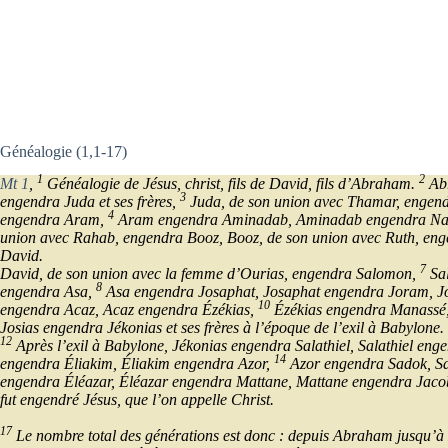
Généalogie (1,1-17)
1
2
Mt 1
,
Généalogie de Jésus, christ, fils de David, fils d’Abraham.
Abr
3
engendra Juda et ses frères,
Juda, de son union avec Thamar, engen
4
engendra Aram,
Aram engendra Aminadab, Aminadab engendra Na
union avec Rahab, engendra Booz, Booz, de son union avec Ruth, en
David.
7
David, de son union avec la femme d’Ourias, engendra Salomon,
Sa
8
engendra Asa,
Asa engendra Josaphat, Josaphat engendra Joram, 
10
engendra Acaz, Acaz engendra Ézékias,
Ézékias engendra Manassé
Josias engendra Jékonias et ses frères à l’époque de l’exil à Babylone.
12
Après l’exil à Babylone, Jékonias engendra Salathiel, Salathiel en
14
engendra Éliakim, Éliakim engendra Azor,
Azor engendra Sadok, S
engendra Éléazar, Éléazar engendra Mattane, Mattane engendra Jac
fut engendré Jésus, que l’on appelle Christ.
17
Le nombre total des générations est donc : depuis Abraham jusqu’à D