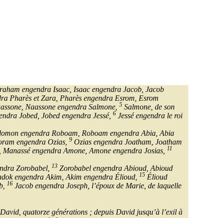
aham engendra Isaac, Isaac engendra Jacob, Jacob
dra Pharès et Zara, Pharès engendra Esrom, Esrom
5
assone, Naassone engendra Salmone,
Salmone, de son
6
gendra Jobed, Jobed engendra Jessé,
Jessé engendra le roi
lomon engendra Roboam, Roboam engendra Abia, Abia
9
Joram engendra Ozias,
Ozias engendra Joatham, Joatham
11
, Manassé engendra Amone, Amone engendra Josias,
13
gendra Zorobabel,
Zorobabel engendra Abioud, Abioud
15
adok engendra Akim, Akim engendra Élioud,
Élioud
16
ob,
Jacob engendra Joseph, l’époux de Marie, de laquelle
avid, quatorze générations ; depuis David jusqu’à l’exil à