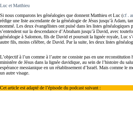
Luc et Matthieu
Si nous comparons les généalogies que donnent Matthieu et Luc (
cf . 
rédige une liste ascendante de la généalogie de Jésus jusqu’à Adam, t
nommé. Les deux évangélistes ont puisé dans les listes généalogiques p
s’entendent sur la descendance d’Abraham jusqu’à David, avec toutefois
généalogie à Salomon, fils de David et poursuit la lignée royale, Luc s
autre fils, moins célèbre, de David. Par la suite, les deux listes généalo
L’objectif à l’un comme à l’autre ne consiste pas en une reconstitution 
ministère de Jésus dans la lignée davidique, au sein de l’histoire du salut
espérance messianique en un rétablissement d’Israël. Mais comme le mon
un autre visage.
Cet article est adapté de l’épisode du podcast suivant :