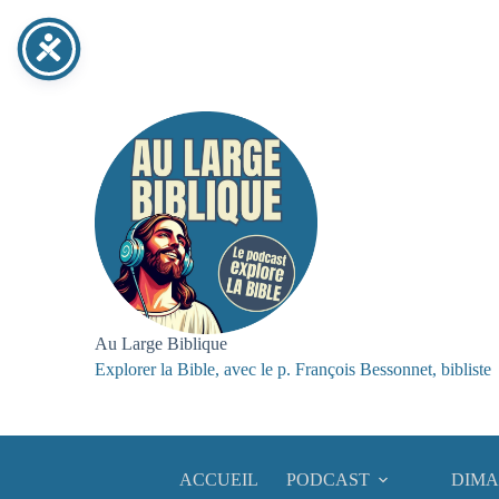
Passer
au
contenu
Au Large Biblique
Explorer la Bible, avec le p. François Bessonnet, bibliste
ACCUEIL
PODCAST
DIMA