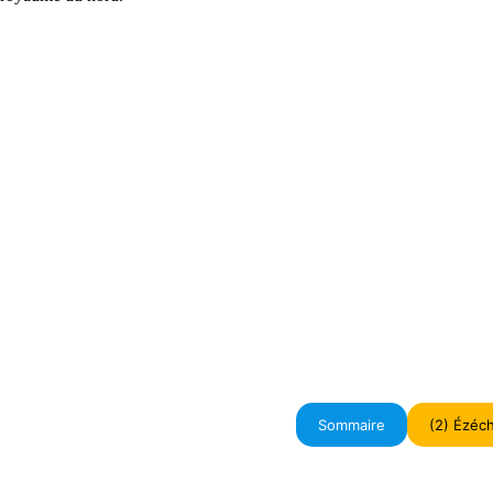
Sommaire
(2) Ézéc