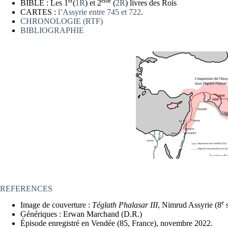
er
ème
BIBLE : Les 1
(
1R
) et 2
(
2R
) livres des Rois
CARTES :
l’Assyrie entre 745 et 722
.
CHRONOLOGIE (RTF)
BIBLIOGRAPHIE
REFERENCES
e
Image de couverture :
Téglath Phalasar III
, Nimrud Assyrie (8
s
Génériques : Erwan Marchand (D.R.)
Épisode enregistré en Vendée (85, France), novembre 2022.