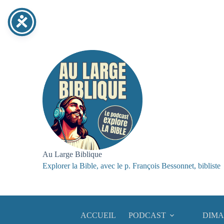
Passer
au
contenu
Au Large Biblique
Explorer la Bible, avec le p. François Bessonnet, bibliste
ACCUEIL
PODCAST
DIMA