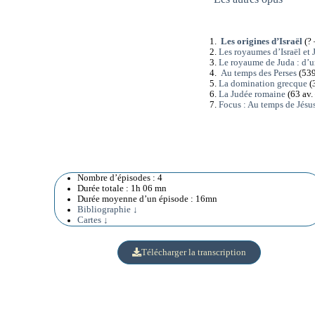
Les origines d’Israël
(? 
Les royaumes d’Israël et 
Le royaume de Juda : d’un
Au temps des Perses
(539
La domination grecque
(
La Judée romaine
(63 av. 
Focus : Au temps de Jésu
Nombre d’épisodes : 4
Durée totale : 1h 06 mn
Durée moyenne d’un épisode : 16mn
Bibliographie ↓
Cartes ↓
Télécharger la transcription