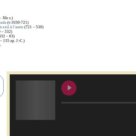
– XIe s.)
Juda
(v.1030-721)
 exil à l’autre
(721 – 539)
 – 332)
332 – 63)
– 135 ap. J.-C.)
s