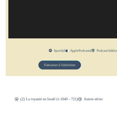
Spotify
ApplePodcasts
PodcastAddic
S'abonner à l'infolettre
(2) La royauté en Israël (v.1040 - 721)
Autres séries