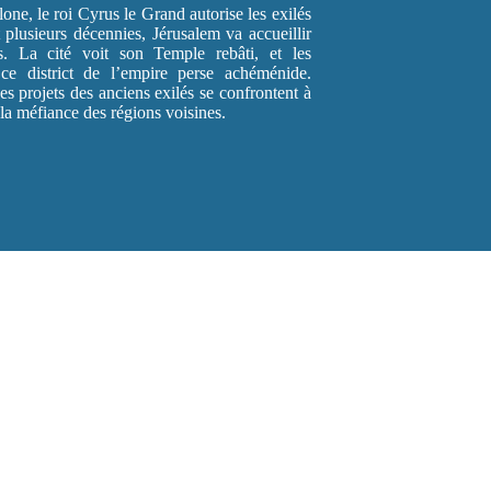
ne, le roi Cyrus le Grand autorise les exilés
 plusieurs décennies, Jérusalem va accueillir
ns. La cité voit son Temple rebâti, et les
s ce district de l’empire perse achéménide.
es projets des anciens exilés se confrontent à
 la méfiance des régions voisines.