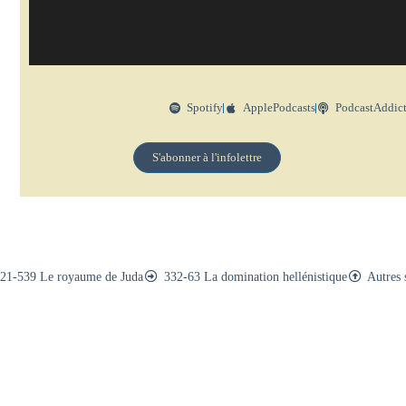
Spotify
ApplePodcasts
PodcastAddic
S'abonner à l'infolettre
21-539 Le royaume de Juda
332-63 La domination hellénistique
Autres 