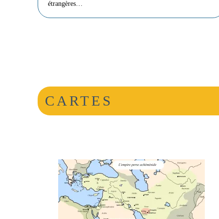
étrangères…
CARTES