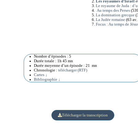
Les royaumes d’Israël e
Le royaume de Juda : d’un
Au temps des Perses
(539
La domination grecque
(
La Judée romaine
(63 av. 
Focus : Au temps de Jésu
Nombre d’épisodes : 5
Durée totale : 1h 45 mn
Durée moyenne d’un épisode : 21 mn
Chronologie :
télécharger (RTF)
Cartes ↓
Bibliographie ↓
Télécharger la transcription