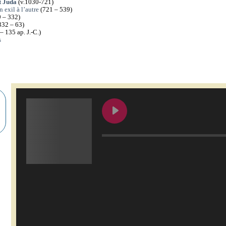
t Juda
(v.1030-721)
 exil à l’autre
(721 – 539)
 – 332)
332 – 63)
– 135 ap. J.-C.)
s