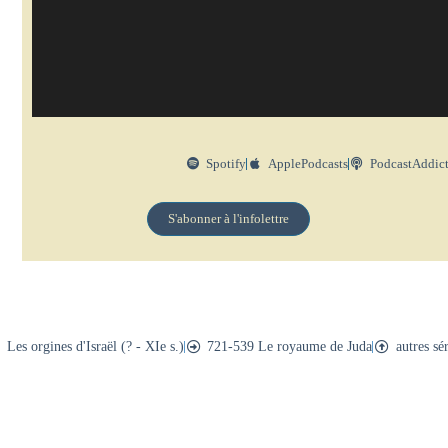
Spotify
ApplePodcasts
PodcastAddic
S'abonner à l'infolettre
Les orgines d'Israël (? - XIe s.)
721-539 Le royaume de Juda
autres sé