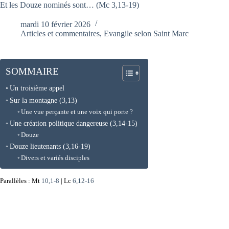
Et les Douze nominés sont… (Mc 3,13-19)
mardi 10 février 2026
Articles et commentaires
,
Evangile selon Saint Marc
SOMMAIRE
Un troisième appel
Sur la montagne (3,13)
Une vue perçante et une voix qui porte ?
Une création politique dangereuse (3,14-15)
Douze
Douze lieutenants (3,16-19)
Divers et variés disciples
Parallèles : Mt
10,1-8
| Lc
6,12-16