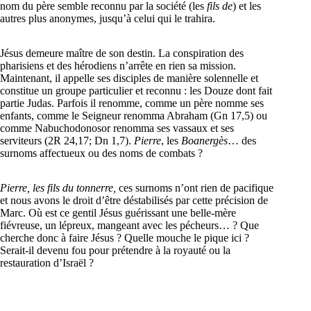
nom du père semble reconnu par la société (les
fils de
) et les
autres plus anonymes, jusqu’à celui qui le trahira.
Jésus demeure maître de son destin. La conspiration des
pharisiens et des hérodiens n’arrête en rien sa mission.
Maintenant, il appelle ses disciples de manière solennelle et
constitue un groupe particulier et reconnu : les Douze dont fait
partie Judas. Parfois il renomme, comme un père nomme ses
enfants, comme le Seigneur renomma Abraham (Gn 17,5) ou
comme Nabuchodonosor renomma ses vassaux et ses
serviteurs (2R 24,17; Dn 1,7).
Pierre
, les
Boanergès
… des
surnoms affectueux ou des noms de combats ?
Pierre
, les
fils du tonnerre
,
ces surnoms n’ont rien de pacifique
et nous avons le droit d’être déstabilisés par cette précision de
Marc. Où est ce gentil Jésus guérissant une belle-mère
fiévreuse, un lépreux, mangeant avec les pécheurs… ? Que
cherche donc à faire Jésus ? Quelle mouche le pique ici ?
Serait-il devenu fou pour prétendre à la royauté ou la
restauration d’Israël ?