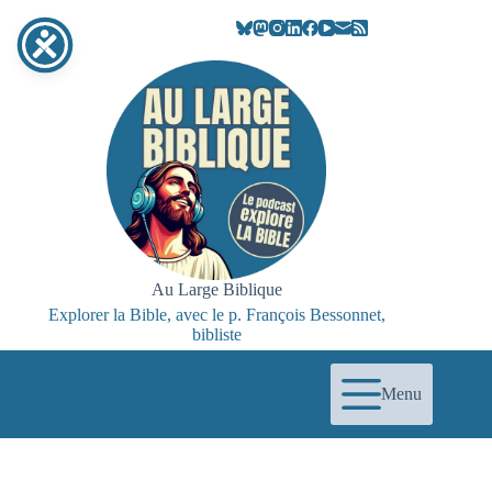
Passer
au
contenu
Au Large Biblique
Explorer la Bible, avec le p. François Bessonnet,
bibliste
Menu