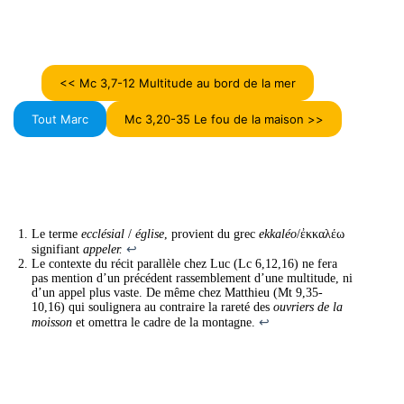
<< Mc 3,7-12 Multitude au bord de la mer
Tout Marc
Mc 3,20-35 Le fou de la maison >>
Le terme
ecclésial
/
église
, provient du grec
ekkaléo
/ἐκκαλέω
signifiant
appeler.
↩︎
Le contexte du récit parallèle chez Luc (Lc 6,12,16) ne fera
pas mention d’un précédent rassemblement d’une multitude, ni
d’un appel plus vaste. De même chez Matthieu (Mt 9,35-
10,16) qui soulignera au contraire la rareté des
ouvriers de la
moisson
et omettra le cadre de la montagne.
↩︎