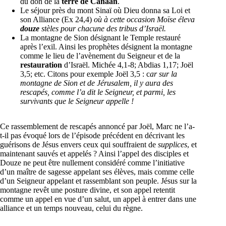
du don de la
terre de Canaan
.
Le séjour près du mont Sinaï où Dieu donna sa Loi et
son Alliance (Ex 24,4)
où à cette occasion Moïse éleva
douze
stèles pour chacune des tribus d’Israël.
La montagne de Sion désignant le Temple restauré
après l’exil. Ainsi les prophètes désignent la montagne
comme le lieu de l’avènement du Seigneur et de la
restauration
d’Israël. Michée 4,1-8; Abdias 1,17; Joël
3,5; etc. Citons pour exemple Joël 3,5 : c
ar sur la
montagne de Sion et de Jérusalem, il y aura des
rescapés, comme l’a dit le Seigneur, et parmi, les
survivants que le Seigneur appelle !
Ce rassemblement de rescapés annoncé par Joël, Marc ne l’a-
t-il pas évoqué lors de l’épisode précédent en décrivant les
guérisons de Jésus envers ceux qui souffraient de
supplices
, et
maintenant sauvés et appelés ? Ainsi l’appel des disciples et
Douze ne peut être nullement considéré comme l’initiative
d’un maître de sagesse appelant ses élèves, mais comme celle
d’un Seigneur appelant et rassemblant son peuple. Jésus sur la
montagne revêt une posture divine, et son appel retentit
comme un appel en vue d’un salut, un appel à entrer dans une
alliance et un temps nouveau, celui du règne.