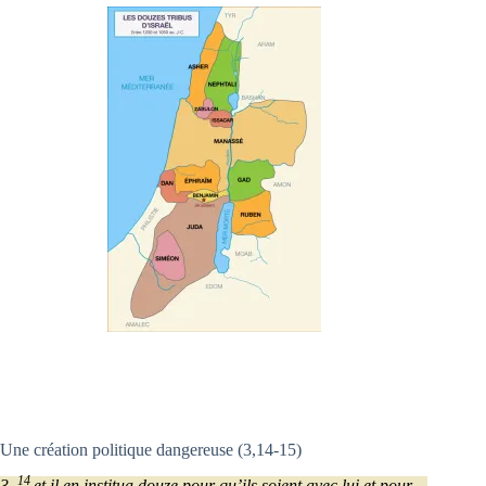
Une création politique dangereuse (3,14-15)
14
3,
et il en institua douze pour qu’ils soient avec lui et pour