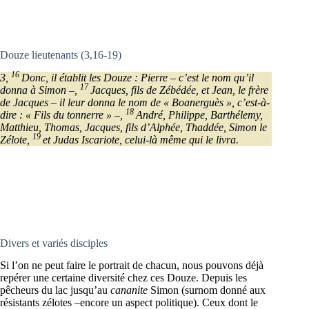
Douze lieutenants (3,16-19)
16
3,
Donc, il établit les Douze : Pierre – c’est le nom qu’il
17
donna à Simon –,
Jacques, fils de Zébédée, et Jean, le frère
de Jacques – il leur donna le nom de « Boanerguès », c’est-à-
18
dire : « Fils du tonnerre » –,
André, Philippe, Barthélemy,
Matthieu, Thomas, Jacques, fils d’Alphée, Thaddée, Simon le
19
Zélote,
et Judas Iscariote, celui-là même qui le livra.
Divers et variés disciples
Si l’on ne peut faire le portrait de chacun, nous pouvons déjà
repérer une certaine diversité chez ces Douze. Depuis les
pêcheurs du lac jusqu’au
cananite
Simon (surnom donné aux
résistants zélotes –encore un aspect politique). Ceux dont le