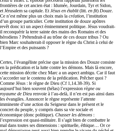
celui d’Israël. L’épisode précédent rappelait justement les
frontières de cet ancien état : Idumée, Jourdain, Tyr et Sidon,
et Jérusalem sa capitale. Et
Jésus en établit
(litt.
en fit
)
Douze
.
Ce n’est même plus un choix mais la
création
, l’institution
d’un groupe particulier. Cette institution de douze apôtres
revêt donc ici un aspect éminemment politique. Jésus voudrait-
il reconquérir la terre sainte des mains des Romains et des
hérodiens ? Prétendrait-il au trône de ces douze tribus ? Ou
bien Marc souhaiterait-il opposer le règne du Christ à celui de
l’Empire et des puissants ?
Certes, l’évangéliste précise que la mission des Douze consiste
en la prédication et la lutte contre les démons. Mais là encore,
cette mission décrite chez Marc a un aspect ambigu. Car il faut
s’accorder sur le contenu de la prédication. Prêcher quoi ?
Comme Jésus : le règne de Dieu (Cf 1,14.38-39). Si
aujourd’hui bien souvent (hélas) l’expression
règne ou
royaume de Dieu
renvoie à l’au-delà, il n’en est pas ainsi dans
les évangiles. Annoncer le règne représente l’attente
imminente d’une action du Seigneur dans le présent et le
concret du peuple, y compris dans sa vie sociale et
économique (donc politique).
Chasser les démons
:
l’expression est quasi-militaire. Il s’agit bien de combattre le
mal dans toutes ses dimensions : spirituelle, éthique… Or ce
mal démoniaque peut aussi bien prendre le visage du péché et