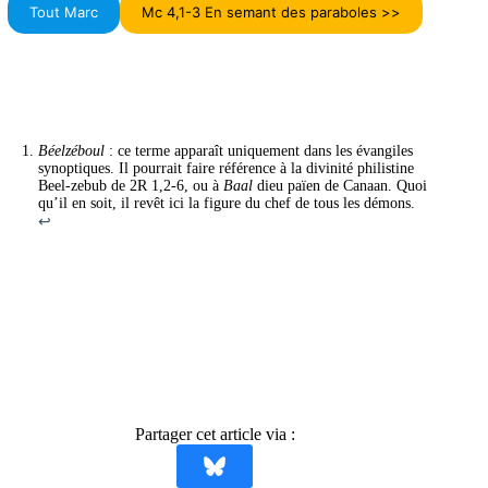
Tout Marc
Mc 4,1-3 En semant des paraboles >>
Béelzéboul
: ce terme apparaît uniquement dans les évangiles
synoptiques. Il pourrait faire référence à la divinité philistine
Beel-zebub de 2R 1,2-6, ou à
Baal
dieu païen de Canaan. Quoi
qu’il en soit, il revêt ici la figure du chef de tous les démons.
↩︎
Partager cet article via :