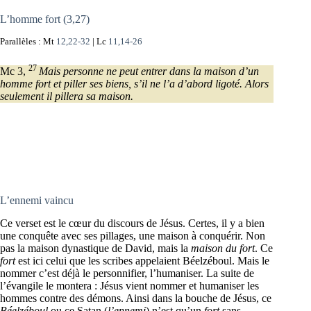
L’homme fort (3,27)
Parallèles : Mt
12,22-32
| Lc
11,14-26
27
Mc 3,
Mais personne ne peut entrer dans la maison d’un
homme fort et piller ses biens, s’il ne l’a d’abord ligoté. Alors
seulement il pillera sa maison.
L’ennemi vaincu
Ce verset est le cœur du discours de Jésus. Certes, il y a bien
une conquête avec ses pillages, une maison à conquérir. Non
pas la maison dynastique de David, mais la
maison du
fort
. Ce
fort
est ici celui que les scribes appelaient Béelzéboul. Mais le
nommer c’est déjà le personnifier, l’humaniser. La suite de
l’évangile le montera : Jésus vient nommer et humaniser les
hommes contre des démons. Ainsi dans la bouche de Jésus, ce
Béelzéboul
ou ce Satan (
l’ennemi
) n’est qu’un
fort
sans