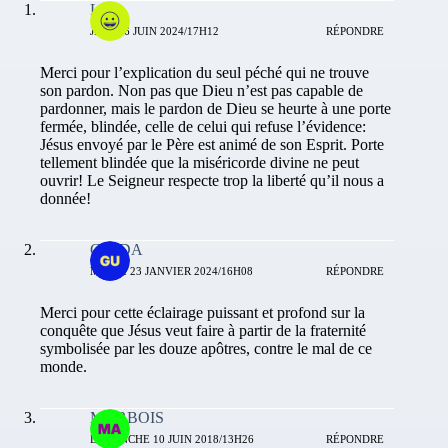
L-M
JEUDI 6 JUIN 2024/17H12
RÉPONDRE
Merci pour l’explication du seul péché qui ne trouve
son pardon. Non pas que Dieu n’est pas capable de
pardonner, mais le pardon de Dieu se heurte à une porte
fermée, blindée, celle de celui qui refuse l’évidence:
Jésus envoyé par le Père est animé de son Esprit. Porte
tellement blindée que la miséricorde divine ne peut
ouvrir! Le Seigneur respecte trop la liberté qu’il nous a
donnée!
GUIDA
MARDI 23 JANVIER 2024/16H08
RÉPONDRE
Merci pour cette éclairage puissant et profond sur la
conquête que Jésus veut faire à partir de la fraternité
symbolisée par les douze apôtres, contre le mal de ce
monde.
MARBOIS
DIMANCHE 10 JUIN 2018/13H26
RÉPONDRE