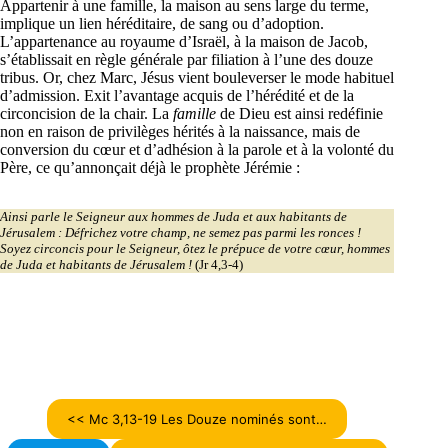
Appartenir à une famille, la maison au sens large du terme,
implique un lien héréditaire, de sang ou d’adoption.
L’appartenance au royaume d’Israël, à la maison de Jacob,
s’établissait en règle générale par filiation à l’une des douze
tribus. Or, chez Marc, Jésus vient bouleverser le mode habituel
d’admission. Exit l’avantage acquis de l’hérédité et de la
circoncision de la chair. La
famille
de Dieu est ainsi redéfinie
non en raison de privilèges hérités à la naissance, mais de
conversion du cœur et d’adhésion à la parole et à la volonté du
Père, ce qu’annonçait déjà le prophète Jérémie :
Ainsi parle le Seigneur aux hommes de Juda et aux habitants de
Jérusalem : Défrichez votre champ, ne semez pas parmi les ronces !
Soyez circoncis pour le Seigneur, ôtez le prépuce de votre cœur, hommes
de Juda et habitants de Jérusalem !
(Jr 4,3-4)
<< Mc 3,13-19 Les Douze nominés sont…