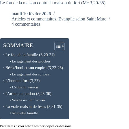
Le fou de la maison contre la maison du fort (Mc 3,20-35)
mardi 10 février 2026
Articles et commentaires
,
Evangile selon Saint Marc
4 commentaires
SOMMAIRE
Le fou de la famille (3,20-21)
Le jugement des proches
Béelzéboul et son empire (3,22-26)
Le jugement des scribes
L’homme fort (3,27)
L’ennemi vaincu
L’arme du pardon (3,28-30)
Vers la réconciliation
La vraie maison de Jésus (3,31-35)
Nouvelle famille
Parallèles : voir selon les péricopes ci-dessous