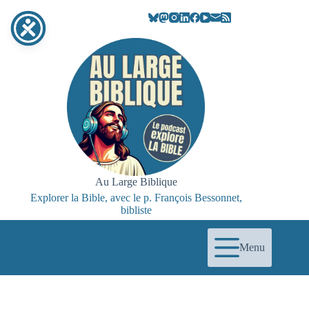
Passer
au
contenu
Au Large Biblique
Explorer la Bible, avec le p. François Bessonnet,
bibliste
Menu