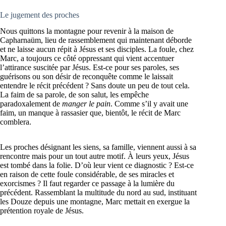
Le jugement des proches
Nous quittons la montagne pour revenir à la maison de
Capharnaüm, lieu de rassemblement qui maintenant déborde
et ne laisse aucun répit à Jésus et ses disciples. La foule, chez
Marc, a toujours ce côté oppressant qui vient accentuer
l’attirance suscitée par Jésus. Est-ce pour ses paroles, ses
guérisons ou son désir de reconquête comme le laissait
entendre le récit précédent ? Sans doute un peu de tout cela.
La faim de sa parole, de son salut, les empêche
paradoxalement de
manger le pain
. Comme s’il y avait une
faim, un manque à rassasier que, bientôt, le récit de Marc
comblera.
Les proches désignant les siens, sa famille, viennent aussi à sa
rencontre mais pour un tout autre motif. À leurs yeux, Jésus
est tombé dans la folie. D’où leur vient ce diagnostic ? Est-ce
en raison de cette foule considérable, de ses miracles et
exorcismes ? Il faut regarder ce passage à la lumière du
précédent. Rassemblant la multitude du nord au sud, instituant
les Douze depuis une montagne, Marc mettait en exergue la
prétention royale de Jésus.