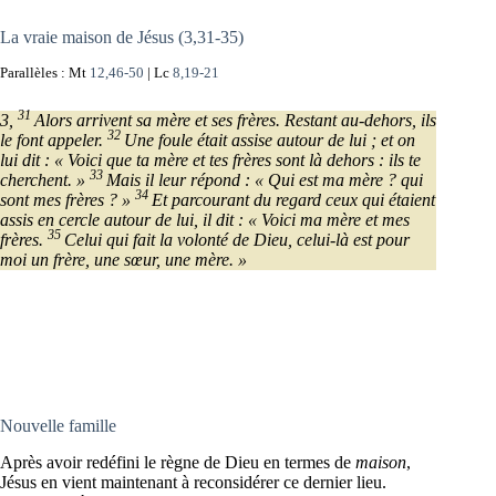
La vraie maison de Jésus (3,31-35)
Parallèles : Mt
12,46-50
| Lc
8,19-21
31
3,
Alors arrivent sa mère et ses frères. Restant au-dehors, ils
32
le font appeler.
Une foule était assise autour de lui ; et on
lui dit : « Voici que ta mère et tes frères sont là dehors : ils te
33
cherchent. »
Mais il leur répond : « Qui est ma mère ? qui
34
sont mes frères ? »
Et parcourant du regard ceux qui étaient
assis en cercle autour de lui, il dit : « Voici ma mère et mes
35
frères.
Celui qui fait la volonté de Dieu, celui-là est pour
moi un frère, une sœur, une mère. »
Nouvelle famille
Après avoir redéfini le règne de Dieu en termes de
maison
,
Jésus en vient maintenant à reconsidérer ce dernier lieu.