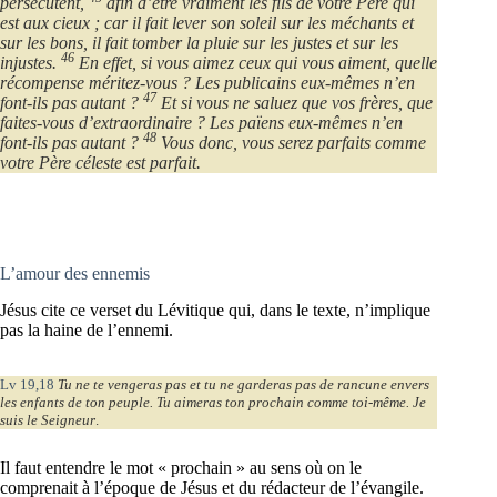
persécutent,
afin d’être vraiment les fils de votre Père qui
est aux cieux ; car il fait lever son soleil sur les méchants et
sur les bons, il fait tomber la pluie sur les justes et sur les
46
injustes.
En effet, si vous aimez ceux qui vous aiment, quelle
récompense méritez-vous ? Les publicains eux-mêmes n’en
47
font-ils pas autant ?
Et si vous ne saluez que vos frères, que
faites-vous d’extraordinaire ? Les païens eux-mêmes n’en
48
font-ils pas autant ?
Vous donc, vous serez parfaits comme
votre Père céleste est parfait.
L’amour des ennemis
Jésus cite ce verset du Lévitique qui, dans le texte, n’implique
pas la haine de l’ennemi.
Lv 19,18
Tu ne te vengeras pas et tu ne garderas pas de rancune envers
les enfants de ton peuple. Tu aimeras ton prochain comme toi-même. Je
suis le Seigneur
.
Il faut entendre le mot « prochain » au sens où on le
comprenait à l’époque de Jésus et du rédacteur de l’évangile.