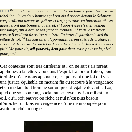
16
Dt 19
Si un témoin injuste se lève contre un homme pour l’accuser de
17
rébellion,
les deux hommes qui ont ainsi procès devant le Seigneur
18
comparaîtront devant les prêtres et les juges alors en fonctions.
Les
juges feront une bonne enquête, et, s’il appert que c’est un témoin
19
mensonger, qui a accusé son frère en mentant,
vous le traiterez
comme il méditait de traiter son frère. Tu feras disparaître le mal du
20
milieu de toi.
Les autres, en l’apprenant, seront saisis de crainte, et
21
cesseront de commettre un tel mal au milieu de toi.
Ton œil sera sans
pitié. Vie pour vie,
œil pour œil, dent pour dent
, main pour main, pied
pour pied
.
Ces contextes sont très différents et l’on ne sait s’ils furent
appliqués à la lettre… ou dans l’esprit. La loi du Talion, pour
terrible qu’elle nous apparaisse, est pourtant une loi qui vise
une justice équitable en mettant fin au recours à la vengeance
et en mettant tout homme sur un pied d’égalité devant la Loi,
quel que soit son rang social ou ses revenus. Un œil est un
œil, qu’il soit pauvre ou riche et nul n’est plus besoin
d’arracher un bras en vengeance d’une main coupée pour
avoir arraché un ongle…