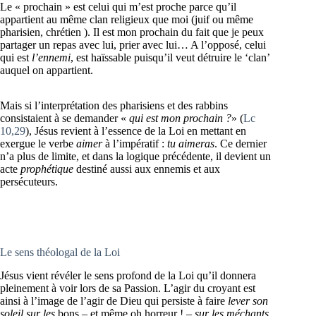
Le « prochain » est celui qui m’est proche parce qu’il
appartient au même clan religieux que moi (juif ou même
pharisien, chrétien ). Il est mon prochain du fait que je peux
partager un repas avec lui, prier avec lui… A l’opposé, celui
qui est
l’ennemi
, est haïssable puisqu’il veut détruire le ‘clan’
auquel on appartient.
Mais si l’interprétation des pharisiens et des rabbins
consistaient à se demander «
qui est mon prochain ?
» (
Lc
10,29
), Jésus revient à l’essence de la Loi en mettant en
exergue le verbe
aimer
à l’impératif :
tu aimeras
. Ce dernier
n’a plus de limite, et dans la logique précédente, il devient un
acte
prophétique
destiné aussi aux ennemis et aux
persécuteurs.
Le sens théologal de la Loi
Jésus vient révéler le sens profond de la Loi qu’il donnera
pleinement à voir lors de sa Passion. L’agir du croyant est
ainsi à l’image de l’agir de Dieu qui persiste à faire
lever son
soleil sur les
bons – et même oh horreur ! –
sur les méchants
,