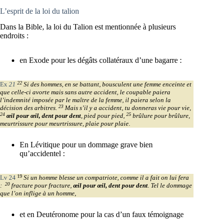
L’esprit de la loi du talion
Dans la Bible, la loi du Talion est mentionnée à plusieurs
endroits :
en Exode pour les dégâts collatéraux d’une bagarre :
22
Ex
21
Si des hommes, en se battant, bousculent une femme enceinte et
que celle-ci avorte mais sans autre accident, le coupable paiera
l’indemnité imposée par le maître de la femme, il paiera selon la
23
décision des arbitres.
Mais s’il y a accident, tu donneras vie pour vie,
24
25
œil pour œil, dent pour dent
, pied pour pied,
brûlure pour brûlure,
meurtrissure pour meurtrissure, plaie pour plaie
.
En Lévitique pour un dommage grave bien
qu’accidentel :
19
Lv 24
Si un homme blesse un compatriote, comme il a fait on lui fera
20
:
fracture pour fracture,
œil pour œil, dent pour dent
. Tel le dommage
que l’on inflige à un homme
,
et en Deutéronome pour la cas d’un faux témoignage