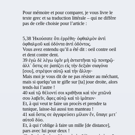
Pour mémoire et pour comparer, je vous livre le
texte grec et sa traduction littérale – qui ne diffère
pas de celle choisie pour l’article :
5,38 Ἠκούσατε ὅτι ἐρρέθη· ὀφθαλμὸν ἀντὶ
ὀφθαλμοῦ καὶ ὀδόντα ἀντὶ ὀδόντος.
Vous avez entendu qu’il a été dit : oeil contre oeil
et dent contre dent.
39 ἐγὼ δὲ λέγω ὑμῖν μὴ ἀντιστῆναι τῷ πονηρῷ·
ἀλλ᾽ ὅστις σε ῥαπίζει εἰς τὴν δεξιὰν σιαγόνα
[σου], στρέψον αὐτῷ καὶ τὴν ἄλλην·
Mais moi je vous dit de ne pas résister au méchant,
mais si quelqu’un te gifle sur [ta] joue droite, alors
tends-lui l’autre !
40 καὶ τῷ θέλοντί σοι κριθῆναι καὶ τὸν χιτῶνά
σου λαβεῖν, ἄφες αὐτῷ καὶ τὸ ἱμάτιον·
Et, à qui veut te faire un procès et prendre ta
tunique, laisse-lui aussi ton manteau !
41 καὶ ὅστις σε ἀγγαρεύσει μίλιον ἕν, ὕπαγε μετ᾽
αὐτοῦ δύο.
Et, à qui t’oblige à faire un mille [de distance],
pars avec lui pour deux !