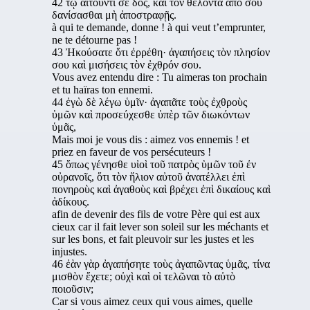
42 τῷ αἰτοῦντί σε δός, καὶ τὸν θέλοντα ἀπὸ σοῦ
δανίσασθαι μὴ ἀποστραφῇς.
à qui te demande, donne ! à qui veut t’emprunter,
ne te détourne pas !
43 Ἠκούσατε ὅτι ἐρρέθη· ἀγαπήσεις τὸν πλησίον
σου καὶ μισήσεις τὸν ἐχθρόν σου.
Vous avez entendu dire : Tu aimeras ton prochain
et tu haïras ton ennemi.
44 ἐγὼ δὲ λέγω ὑμῖν· ἀγαπᾶτε τοὺς ἐχθροὺς
ὑμῶν καὶ προσεύχεσθε ὑπὲρ τῶν διωκόντων
ὑμᾶς,
Mais moi je vous dis : aimez vos ennemis ! et
priez en faveur de vos persécuteurs !
45 ὅπως γένησθε υἱοὶ τοῦ πατρὸς ὑμῶν τοῦ ἐν
οὐρανοῖς, ὅτι τὸν ἥλιον αὐτοῦ ἀνατέλλει ἐπὶ
πονηροὺς καὶ ἀγαθοὺς καὶ βρέχει ἐπὶ δικαίους καὶ
ἀδίκους.
afin de devenir des fils de votre Père qui est aux
cieux car il fait lever son soleil sur les méchants et
sur les bons, et fait pleuvoir sur les justes et les
injustes.
46 ἐὰν γὰρ ἀγαπήσητε τοὺς ἀγαπῶντας ὑμᾶς, τίνα
μισθὸν ἔχετε; οὐχὶ καὶ οἱ τελῶναι τὸ αὐτὸ
ποιοῦσιν;
Car si vous aimez ceux qui vous aimes, quelle