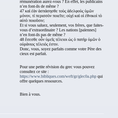
rémunération aurez-vous ? En effet, les publicains
n’en font-ils de même ?
47 καὶ ἐὰν ἀσπάσησθε τοὺς ἀδελφοὺς ὑμῶν
μόνον, τί περισσὸν ποιεῖτε; οὐχὶ καὶ οἱ ἐθνικοὶ τὸ
αὐτὸ ποιοῦσιν;
Et si vous saluez, seulement, vos frères, que faites-
vous d’extraordinaire ? Les nations [païennes]
n’en font-ils pas de même ?
48 ἔσεσθε οὖν ὑμεῖς τέλειοι ὡς ὁ πατὴρ ὑμῶν ὁ
οὐράνιος τέλειός ἐστιν.
Donc, vous, soyez parfaits comme votre Père des
cieux est parfait.
Pour une petite révision du grec vous pouvez
consultez ce site :
https://www.bibliques.com/weft/gr/glec0a.php
qui
offre quelques ressources.
Bien à vous.