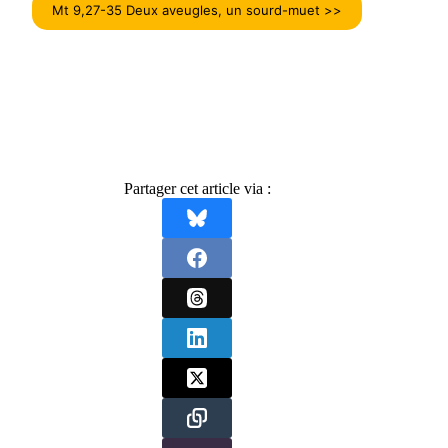
Mt 9,27-35 Deux aveugles, un sourd-muet >>
Partager cet article via :