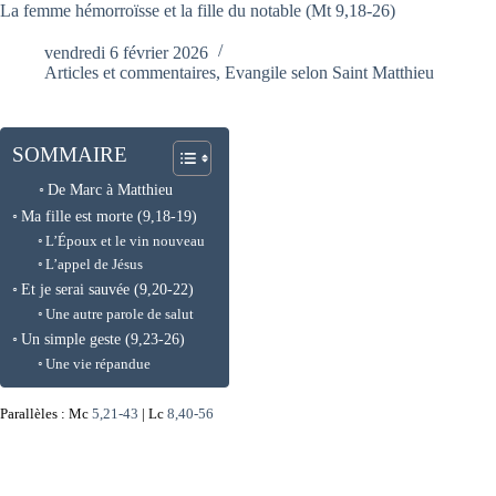
La femme hémorroïsse et la fille du notable (Mt 9,18-26)
vendredi 6 février 2026
Articles et commentaires
,
Evangile selon Saint Matthieu
SOMMAIRE
De Marc à Matthieu
Ma fille est morte (9,18-19)
L’Époux et le vin nouveau
L’appel de Jésus
Et je serai sauvée (9,20-22)
Une autre parole de salut
Un simple geste (9,23-26)
Une vie répandue
Parallèles : Mc
5,21-43
| Lc
8,40-56