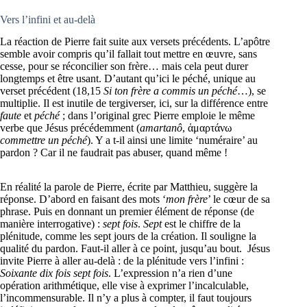
Vers l’infini et au-delà
La réaction de Pierre fait suite aux versets précédents. L’apôtre
semble avoir compris qu’il fallait tout mettre en œuvre, sans
cesse, pour se réconcilier son frère… mais cela peut durer
longtemps et être usant. D’autant qu’ici le péché, unique au
verset précédent (18,15
Si ton frère a commis un péché
…), se
multiplie. Il est inutile de tergiverser, ici, sur la différence entre
faute
et
péché
; dans l’original grec Pierre emploie le même
verbe que Jésus précédemment (
amartanô
, ἁμαρτάνω
commettre un péché
). Y a t-il ainsi une limite ‘numéraire’ au
pardon ? Car il ne faudrait pas abuser, quand même !
En réalité la parole de Pierre, écrite par Matthieu, suggère la
réponse. D’abord en faisant des mots ‘
mon frère
’ le cœur de sa
phrase. Puis en donnant un premier élément de réponse (de
manière interrogative) :
sept fois
.
Sept
est le chiffre de la
plénitude, comme les sept jours de la création. Il souligne la
qualité du pardon. Faut-il aller à ce point, jusqu’au bout. Jésus
invite Pierre à aller au-delà : de la plénitude vers l’infini :
Soixante dix fois sept fois
. L’expression n’a rien d’une
opération arithmétique, elle vise à exprimer l’incalculable,
l’incommensurable. Il n’y a plus à compter, il faut toujours