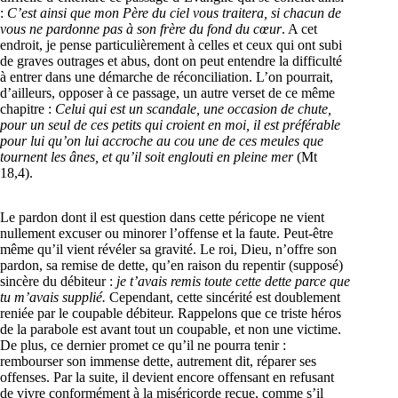
:
C’est ainsi que mon Père du ciel vous traitera, si chacun de
vous ne pardonne pas à son frère du fond du cœur
. A cet
endroit, je pense particulièrement à celles et ceux qui ont subi
de graves outrages et abus, dont on peut entendre la difficulté
à entrer dans une démarche de réconciliation. L’on pourrait,
d’ailleurs, opposer à ce passage, un autre verset de ce même
chapitre :
Celui qui est un scandale, une occasion de chute,
pour un seul de ces petits qui croient en moi, il est préférable
pour lui qu’on lui accroche au cou une de ces meules que
tournent les ânes, et qu’il soit englouti en pleine mer
(Mt
18,4).
Le pardon dont il est question dans cette péricope ne vient
nullement excuser ou minorer l’offense et la faute. Peut-être
même qu’il vient révéler sa gravité. Le roi, Dieu, n’offre son
pardon, sa remise de dette, qu’en raison du repentir (supposé)
sincère du débiteur :
je t’avais remis toute cette dette parce que
tu m’avais supplié.
Cependant, cette sincérité est doublement
reniée par le coupable débiteur. Rappelons que ce triste héros
de la parabole est avant tout un coupable, et non une victime.
De plus, ce dernier promet ce qu’il ne pourra tenir :
rembourser son immense dette, autrement dit, réparer ses
offenses. Par la suite, il devient encore offensant en refusant
de vivre conformément à la miséricorde reçue, comme s’il