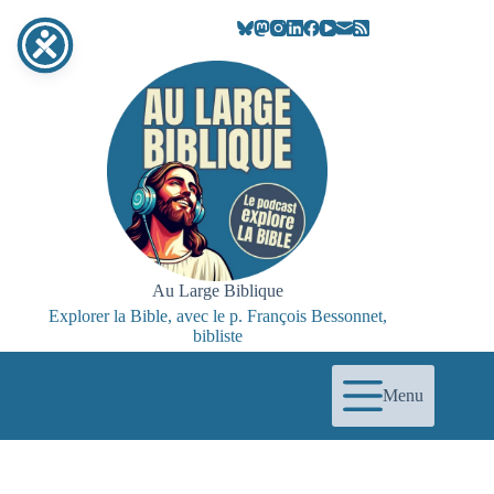
Passer
au
contenu
Au Large Biblique
Explorer la Bible, avec le p. François Bessonnet,
bibliste
Menu