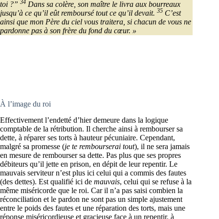
34
toi ?”
Dans sa colère, son maître le livra aux bourreaux
35
jusqu’à ce qu’il eût remboursé tout ce qu’il devait.
C’est
ainsi que mon Père du ciel vous traitera, si chacun de vous ne
pardonne pas à son frère du fond du cœur. »
À l’image du roi
Effectivement l’endetté d’hier demeure dans la logique
comptable de la rétribution. Il cherche ainsi à rembourser sa
dette, à réparer ses torts à hauteur pécuniaire. Cependant,
malgré sa promesse (
je te rembourserai tout
), il ne sera jamais
en mesure de rembourser sa dette. Pas plus que ses propres
débiteurs qu’il jette en prison, en dépit de leur repentir. Le
mauvais serviteur n’est plus ici celui qui a commis des fautes
(des dettes). Est qualifié ici de
mauvais
, celui qui se refuse à la
même miséricorde que le roi. Car il n’a pas saisi combien la
réconciliation et le pardon ne sont pas un simple ajustement
entre le poids des fautes et une réparation des torts, mais une
réponse miséricordieuse et gracieuse face à un repentir, à