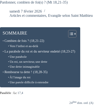
Pardonner, combien de foi(s) ? (Mt 18,21-35)
samedi 7 février 2026
Articles et commentaires
,
Evangile selon Saint Matthieu
SOMMAIRE
Combien de fois ? (18,21-22)
Vers l’infini et au-delà
La parabole du roi et du serviteur endetté (18,23-27)
Une parabole
Un roi, un serviteur, une dette
Une dette inimaginable
Rembourse ta dette ! (18,28-35)
À l’image du roi
Une parole difficile à entendre
Parallèle : Lc
17,4
ème
24
dim. ord. (A)