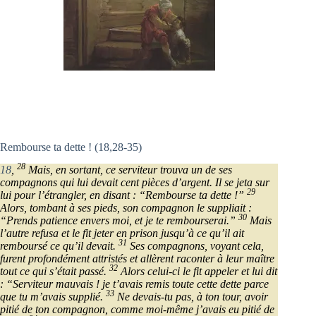
Rembourse ta dette ! (18,28-35)
28
18
,
Mais, en sortant, ce serviteur trouva un de ses
compagnons qui lui devait cent pièces d’argent. Il se jeta sur
29
lui pour l’étrangler, en disant : “Rembourse ta dette !”
Alors, tombant à ses pieds, son compagnon le suppliait :
30
“Prends patience envers moi, et je te rembourserai.”
Mais
l’autre refusa et le fit jeter en prison jusqu’à ce qu’il ait
31
remboursé ce qu’il devait.
Ses compagnons, voyant cela,
furent profondément attristés et allèrent raconter à leur maître
32
tout ce qui s’était passé.
Alors celui-ci le fit appeler et lui dit
: “Serviteur mauvais ! je t’avais remis toute cette dette parce
33
que tu m’avais supplié.
Ne devais-tu pas, à ton tour, avoir
pitié de ton compagnon, comme moi-même j’avais eu pitié de