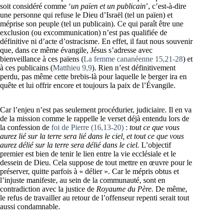
soit considéré comme ‘
un païen et un publicain
’, c’est-à-dire
une personne qui refuse le Dieu d’Israël (tel un païen) et
méprise son peuple (tel un publicain). Ce qui paraît être une
exclusion (ou excommunication) n’est pas qualifiée de
définitive ni d’acte d’ostracisme. En effet, il faut nous souvenir
que, dans ce même évangile, Jésus s’adresse avec
bienveillance à ces païens (
La femme cananéenne 15,21-28
) et
à ces publicains (
Matthieu 9,9
). Rien n’est définitivement
perdu, pas même cette brebis-là pour laquelle le berger ira en
quête et lui offrir encore et toujours la paix de l’Évangile.
Car l’enjeu n’est pas seulement procédurier, judiciaire. Il en va
de la mission comme le rappelle le verset déjà entendu lors de
la confession de
foi de Pierre (16,13-20)
:
tout ce que vous
aurez lié sur la terre sera lié dans le ciel, et tout ce que vous
aurez délié sur la terre sera délié dans le ciel.
L’objectif
premier est bien de tenir le lien entre la vie ecclésiale et le
dessein de Dieu. Cela suppose de tout mettre en œuvre pour le
préserver, quitte parfois à « délier ». Car le mépris obtus et
l’injuste manifeste, au sein de la communauté, sont en
contradiction avec la justice de
Royaume du Père.
De même,
le refus de travailler au retour de l’offenseur repenti serait tout
aussi condamnable.