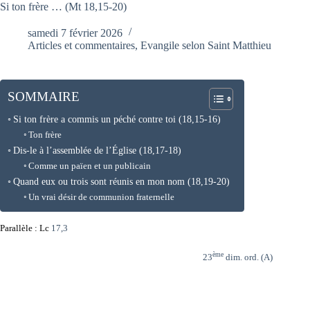
Si ton frère … (Mt 18,15-20)
samedi 7 février 2026
Articles et commentaires
,
Evangile selon Saint Matthieu
SOMMAIRE
Si ton frère a commis un péché contre toi (18,15-16)
Ton frère
Dis-le à l’assemblée de l’Église (18,17-18)
Comme un païen et un publicain
Quand eux ou trois sont réunis en mon nom (18,19-20)
Un vrai désir de communion fraternelle
Parallèle : Lc
17,3
ème
23
dim. ord. (A)